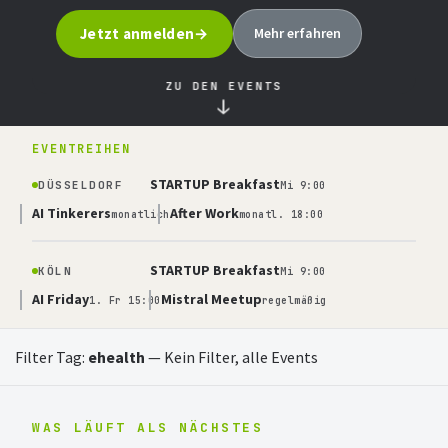
Jetzt anmelden
Mehr erfahren
ZU DEN EVENTS
↓
EVENTREIHEN
STARTUP Breakfast
DÜSSELDORF
Mi 9:00
AI Tinkerers
After Work
monatlich
monatl. 18:00
STARTUP Breakfast
KÖLN
Mi 9:00
AI Friday
Mistral Meetup
1. Fr 15:00
regelmäßig
Filter Tag:
ehealth
—
Kein Filter, alle Events
WAS LÄUFT ALS NÄCHSTES