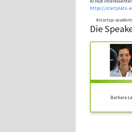
AI Hub Interessenten
https://startplatz-a
#startup-academ
Die Speak
Barbara L