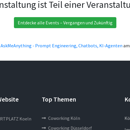
nstaltung ist Teil einer Veranstal
Entdecke alle Events – Vergangen und Zukünftig
 AskMeAnything - Prompt Engineering, Chatbots, KI-Agenten
am:
Website
Top Themen
K
Coworking Köln
Kö
RTPLATZ Koeln
Coworking Düsseldorf
Im