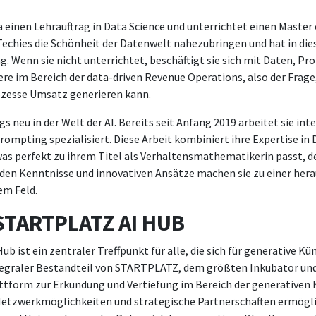
 einen Lehrauftrag in Data Science und unterrichtet einen Master o
echies die Schönheit der Datenwelt nahezubringen und hat in die
g. Wenn sie nicht unterrichtet, beschäftigt sie sich mit Daten, Pr
re im Bereich der data-driven Revenue Operations, also der Frage
zesse Umsatz generieren kann.
s neu in der Welt der AI. Bereits seit Anfang 2019 arbeitet sie in
rompting spezialisiert. Diese Arbeit kombiniert ihre Expertise in 
was perfekt zu ihrem Titel als Verhaltensmathematikerin passt, de
nden Kenntnisse und innovativen Ansätze machen sie zu einer he
em Feld.
STARTPLATZ AI HUB
 ist ein zentraler Treffpunkt für alle, die sich für generative Kü
ntegraler Bestandteil von STARTPLATZ, dem größten Inkubator und
attform zur Erkundung und Vertiefung im Bereich der generativen 
etzwerkmöglichkeiten und strategische Partnerschaften ermögl