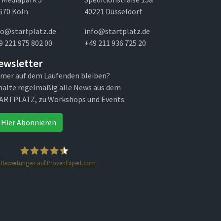
670 Köln
40221 Düsseldorf
fo@startplatz.de
info@startplatz.de
9 221 975 802 00
+49 211 936 725 20
ewsletter
mer auf dem Laufenden bleiben?
halte regelmäßig alle News aus dem
ARTPLATZ, zu Workshops und Events.
Hier Abonnieren
Bewertungen auf ProvenExpert.com
STARTPLATZ