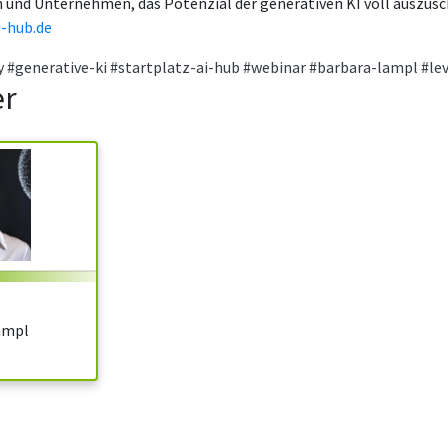
 und Unternehmen, das Potenzial der generativen KI voll auszus
i-hub.de
y
#generative-ki
#startplatz-ai-hub
#webinar
#barbara-lampl
#lev
er
ampl