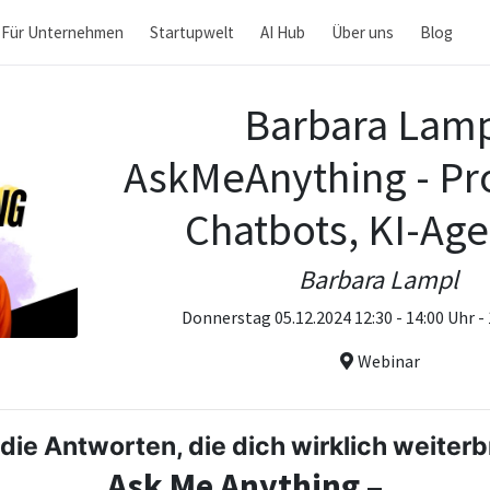
Für Unternehmen
Startupwelt
AI Hub
Über uns
Blog
Barbara Lam
AskMeAnything - P
Chatbots, KI-Ag
Barbara Lampl
Donnerstag 05.12.2024 12:30 - 14:00 Uhr -
Webinar
 die Antworten, die dich wirklich weiter
Ask Me Anything –