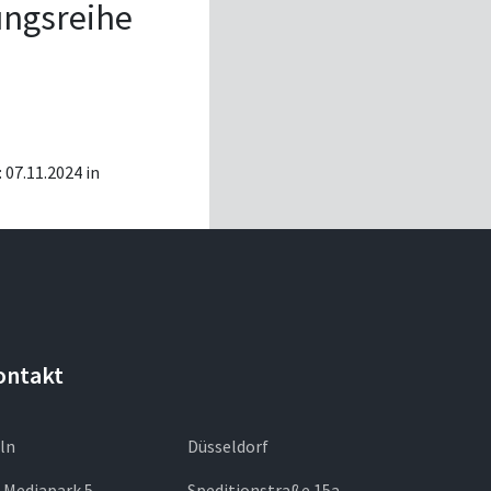
tungsreihe
 07.11.2024 in
ontakt
ln
Düsseldorf
 Mediapark 5
Speditionstraße 15a