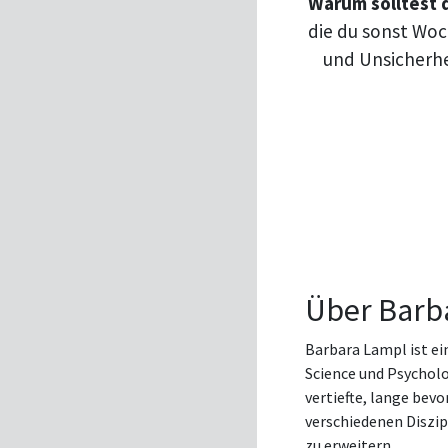
Warum solltest 
die du sonst Woc
und Unsicherhei
Über Barb
Barbara Lampl ist e
Science und Psycholog
vertiefte, lange bev
verschiedenen Diszip
zu erweitern.