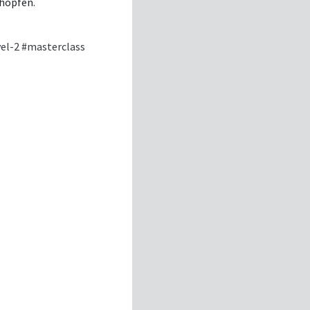
chöpfen.
el-2
#masterclass