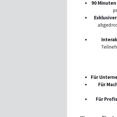
90 Minuten
p
Exklusive
abgedros
Interak
Teilneh
Für Unterne
Für Mach
Für Profi