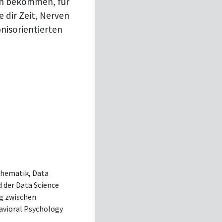
en bekommen, für
 dir Zeit, Nerven
bnisorientierten
thematik, Data
d der Data Science
ng zwischen
havioral Psychology