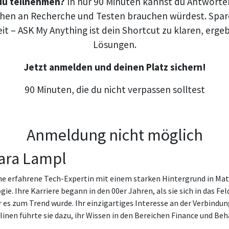
du teilnehmen?
In nur 90 Minuten kannst du Antwort
hen an Recherche und Testen brauchen würdest. Spare
t – ASK My Anything ist dein Shortcut zu klaren, erge
Lösungen.
Jetzt anmelden und deinen Platz sichern!
90 Minuten, die du nicht verpassen solltest
Anmeldung nicht möglich
ara Lampl
ine erfahrene Tech-Expertin mit einem starken Hintergrund in Ma
ie. Ihre Karriere begann in den 00er Jahren, als sie sich in das Fel
or es zum Trend wurde. Ihr einzigartiges Interesse an der Verbindu
linen führte sie dazu, ihr Wissen in den Bereichen Finance und Be