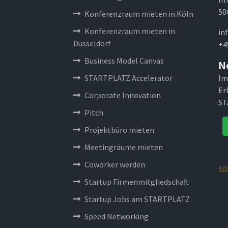
50
Konferenzraum mieten in Köln
Konferenzraum mieten in
in
Düsseldorf
+4
Business Model Canvas
N
STARTPLATZ Accelerator
Im
Er
Corporate Innovation
ST
Pitch
Projektbüro mieten
Meetingräume mieten
Coworker werden
420
Startup Firmenmitgliedschaft
Startup Jobs am STARTPLATZ
Speed Networking