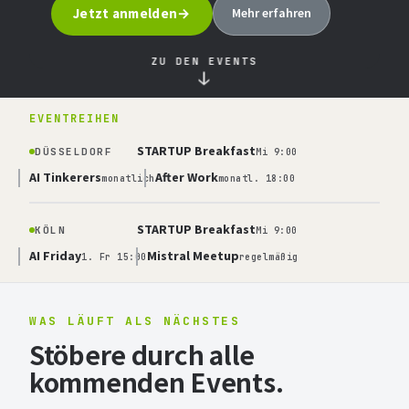
Jetzt anmelden
Mehr erfahren
ZU DEN EVENTS
↓
EVENTREIHEN
STARTUP Breakfast
DÜSSELDORF
Mi 9:00
AI Tinkerers
After Work
monatlich
monatl. 18:00
STARTUP Breakfast
KÖLN
Mi 9:00
AI Friday
Mistral Meetup
1. Fr 15:00
regelmäßig
WAS LÄUFT ALS NÄCHSTES
Stöbere durch alle
kommenden Events.