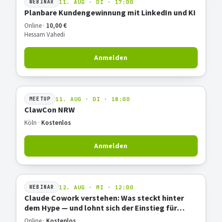
11. AUG · DI · 17:00
WEBINAR
Planbare Kundengewinnung mit LinkedIn und KI
Online ·
10,00 €
Hessam Vahedi
Anmelden
11. AUG · DI · 18:00
MEETUP
ClawCon NRW
Köln ·
Kostenlos
Anmelden
12. AUG · MI · 12:00
WEBINAR
Claude Cowork verstehen: Was steckt hinter
dem Hype — und lohnt sich der Einstieg für
deine Arbeit?
Online ·
Kostenlos