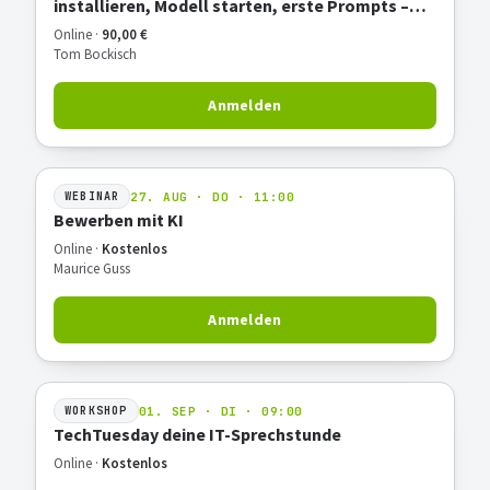
installieren, Modell starten, erste Prompts –
Hands-on
Online ·
90,00 €
Tom Bockisch
Anmelden
27. AUG · DO · 11:00
WEBINAR
Bewerben mit KI
Online ·
Kostenlos
Maurice Guss
Anmelden
01. SEP · DI · 09:00
WORKSHOP
TechTuesday deine IT-Sprechstunde
Online ·
Kostenlos