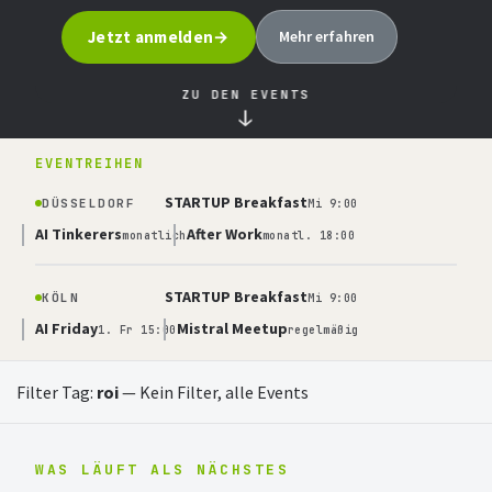
Jetzt anmelden
Mehr erfahren
ZU DEN EVENTS
↓
EVENTREIHEN
STARTUP Breakfast
DÜSSELDORF
Mi 9:00
AI Tinkerers
After Work
monatlich
monatl. 18:00
STARTUP Breakfast
KÖLN
Mi 9:00
AI Friday
Mistral Meetup
1. Fr 15:00
regelmäßig
Filter Tag:
roi
—
Kein Filter, alle Events
WAS LÄUFT ALS NÄCHSTES