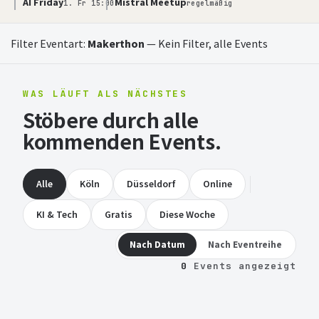
AI Friday
Mistral Meetup
1. Fr 15:00
regelmäßig
Filter Eventart:
Makerthon
—
Kein Filter, alle Events
WAS LÄUFT ALS NÄCHSTES
Stöbere durch alle
kommenden Events.
Alle
Köln
Düsseldorf
Online
KI & Tech
Gratis
Diese Woche
Nach Datum
Nach Eventreihe
0
Events angezeigt