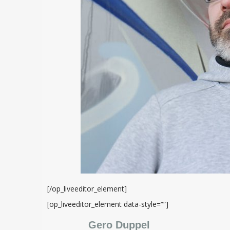
[/op_liveeditor_element]
[op_liveeditor_element data-style=““]
Gero Duppel