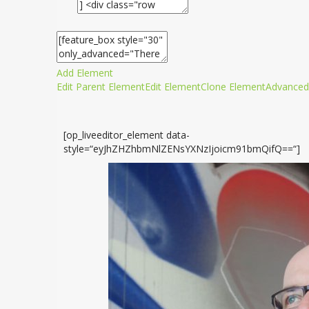
Add Element
Edit Parent Element
Edit Element
Clone Element
Advanced
[op_liveeditor_element data-
style=“eyJhZHZhbmNlZENsYXNzIjoicm91bmQifQ==“]