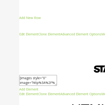
Add New Row
Edit Element
Clone Element
Advanced Element Options
M
Add Element
Edit Element
Clone Element
Advanced Element Options
M