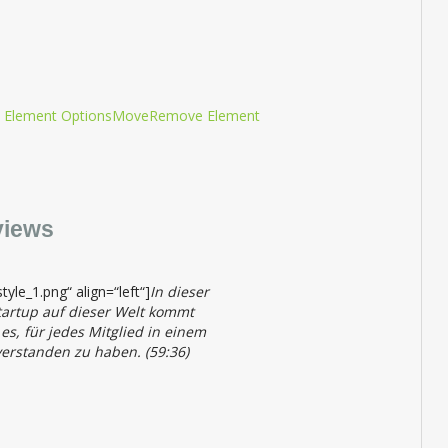
 Element Options
Move
Remove Element
views
tyle_1.png“ align=“left“]
In dieser
Startup auf dieser Welt kommt
s, für jedes Mitglied in einem
erstanden zu haben. (59:36)