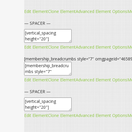
Edit Element
Clone Element
Advanced Element Options
M
— SPACER —
Edit Element
Clone Element
Advanced Element Options
M
[membership_breadcrumbs style=“7″ omgpageId=“46589
Edit Element
Clone Element
Advanced Element Options
M
— SPACER —
Edit Element
Clone Element
Advanced Element Options
M