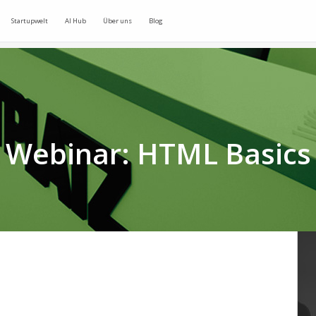
Startupwelt
AI Hub
Über uns
Blog
Webinar: HTML Basics