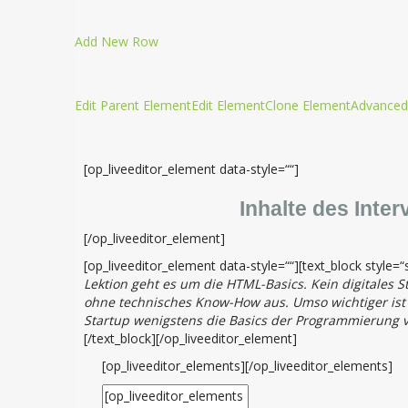
Add New Row
Edit Parent Element
Edit Element
Clone Element
Advanced
[op_liveeditor_element data-style=““]
Inhalte des Inter
[/op_liveeditor_element]
[op_liveeditor_element data-style=““][text_block style=“s
Lektion geht es um die HTML-Basics. Kein digitales 
ohne technisches Know-How aus. Umso wichtiger ist e
Startup wenigstens die Basics der Programmierung v
[/text_block][/op_liveeditor_element]
[op_liveeditor_elements][/op_liveeditor_elements]