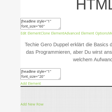
HTML
Edit Element
Clone Element
Advanced Element Options
M
Techie Gero Duppel erklärt die Basics 
das Programmieren, aber Du wirst ans
welchem Aufwand 
Add Element
Add New Row