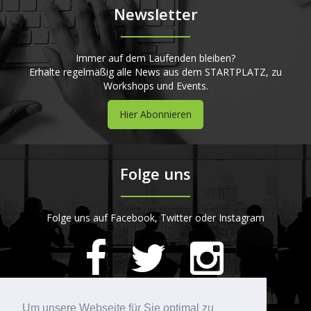
Newsletter
Immer auf dem Laufenden bleiben?
Erhalte regelmäßig alle News aus dem STARTPLATZ, zu
Workshops und Events.
Hier Abonnieren
Folge uns
Folge uns auf Facebook, Twitter oder Instagram
420
Bewertungen auf ProvenExpert.com
Um unsere Webseite für Sie optimal zu