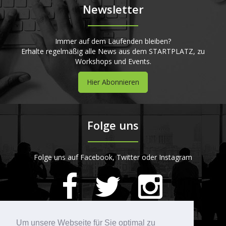
Newsletter
Immer auf dem Laufenden bleiben?
Erhalte regelmäßig alle News aus dem STARTPLATZ, zu
Workshops und Events.
Hier Abonnieren
Folge uns
Folge uns auf Facebook, Twitter oder Instagram
420
Bewertungen auf ProvenExpert.com
Um unsere Webseite für Sie optimal zu