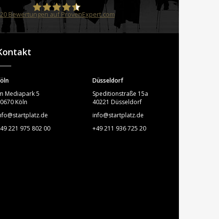
20
Bewertungen auf ProvenExpert.com
STARTPLATZ
Kontakt
öln
Düsseldorf
m Mediapark 5
Speditionstraße 15a
0670 Köln
40221 Düsseldorf
nfo@startplatz.de
info@startplatz.de
49 221 975 802 00
+49 211 936 725 20