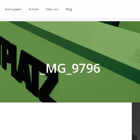
Startupwelt
AI Hub
Über uns
Blog
_MG_9796