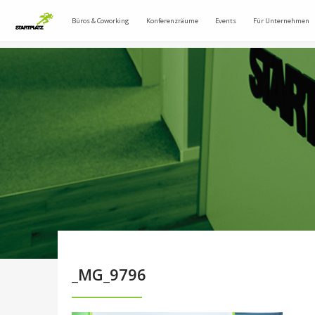
Büros & Coworking
Konferenzräume
Events
Für Unternehmen
_MG_9796