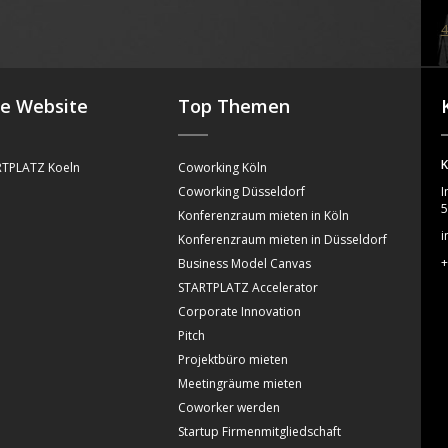
4
se Website
Top Themen
K
TPLATZ Koeln
Coworking Köln
Coworking Düsseldorf
I
5
Konferenzraum mieten in Köln
i
Konferenzraum mieten in Düsseldorf
+
Business Model Canvas
STARTPLATZ Accelerator
Corporate Innovation
Pitch
Projektbüro mieten
Meetingräume mieten
Coworker werden
Startup Firmenmitgliedschaft