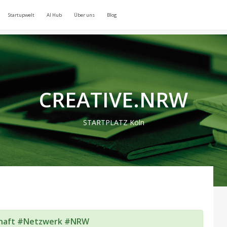
Startupwelt
AI Hub
Über uns
Blog
CREATIVE.NRW
STARTPLATZ Köln
chaft #Netzwerk #NRW