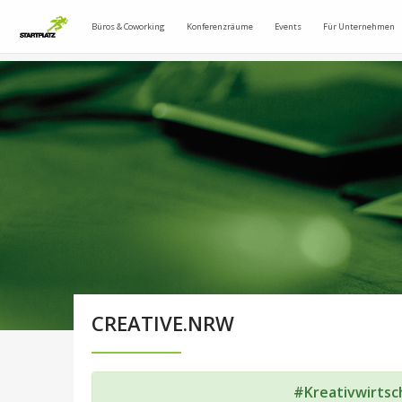
Büros & Coworking
Konferenzräume
Events
Für Unternehmen
CREATIVE.NRW
#Kreativwirts