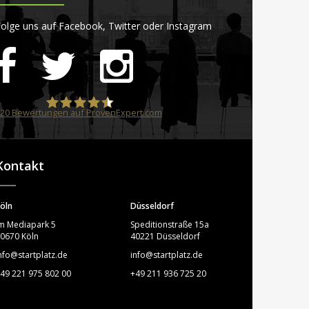
olge uns auf Facebook, Twitter oder Instagram
20
Bewertungen auf ProvenExpert.com
STARTPLATZ
Kontakt
öln
Düsseldorf
m Mediapark 5
Speditionstraße 15a
0670 Köln
40221 Düsseldorf
nfo@startplatz.de
info@startplatz.de
49 221 975 802 00
+49 211 936 725 20