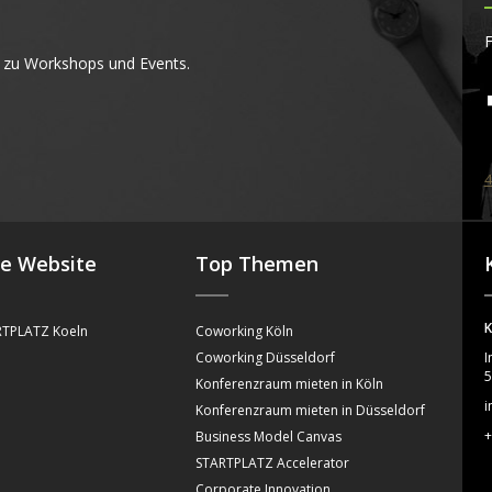
F
 zu Workshops und Events.
4
se Website
Top Themen
K
TPLATZ Koeln
Coworking Köln
Coworking Düsseldorf
I
5
Konferenzraum mieten in Köln
i
Konferenzraum mieten in Düsseldorf
+
Business Model Canvas
STARTPLATZ Accelerator
Corporate Innovation