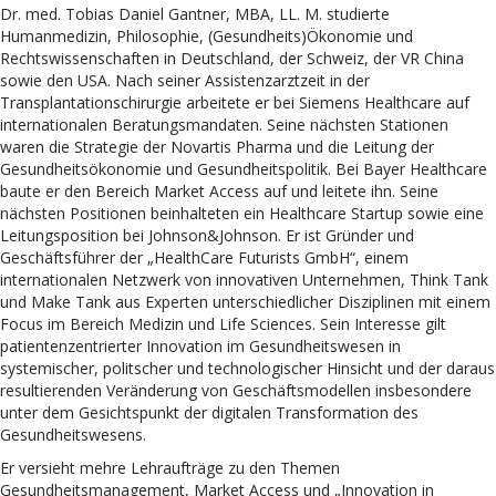
Dr. med. Tobias Daniel Gantner, MBA, LL. M. studierte
Humanmedizin, Philosophie, (Gesundheits)Ökonomie und
Rechtswissenschaften in Deutschland, der Schweiz, der VR China
sowie den USA. Nach seiner Assistenzarztzeit in der
Transplantationschirurgie arbeitete er bei Siemens Healthcare auf
internationalen Beratungsmandaten. Seine nächsten Stationen
waren die Strategie der Novartis Pharma und die Leitung der
Gesundheitsökonomie und Gesundheitspolitik. Bei Bayer Healthcare
baute er den Bereich Market Access auf und leitete ihn. Seine
nächsten Positionen beinhalteten ein Healthcare Startup sowie eine
Leitungsposition bei Johnson&Johnson. Er ist Gründer und
Geschäftsführer der „HealthCare Futurists GmbH“, einem
internationalen Netzwerk von innovativen Unternehmen, Think Tank
und Make Tank aus Experten unterschiedlicher Disziplinen mit einem
Focus im Bereich Medizin und Life Sciences. Sein Interesse gilt
patientenzentrierter Innovation im Gesundheitswesen in
systemischer, politscher und technologischer Hinsicht und der daraus
resultierenden Veränderung von Geschäftsmodellen insbesondere
unter dem Gesichtspunkt der digitalen Transformation des
Gesundheitswesens.
Er versieht mehre Lehraufträge zu den Themen
Gesundheitsmanagement, Market Access und „Innovation in