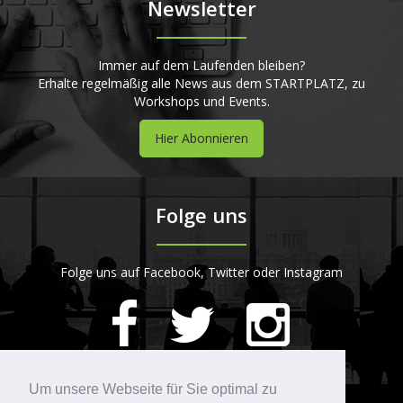
Newsletter
Immer auf dem Laufenden bleiben?
Erhalte regelmäßig alle News aus dem STARTPLATZ, zu
Workshops und Events.
Hier Abonnieren
Folge uns
Folge uns auf Facebook, Twitter oder Instagram
420
Bewertungen auf ProvenExpert.com
Um unsere Webseite für Sie optimal zu