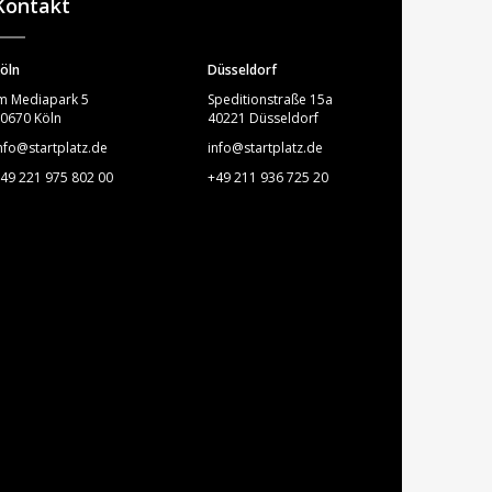
Kontakt
öln
Düsseldorf
m Mediapark 5
Speditionstraße 15a
0670 Köln
40221 Düsseldorf
nfo@startplatz.de
info@startplatz.de
49 221 975 802 00
+49 211 936 725 20