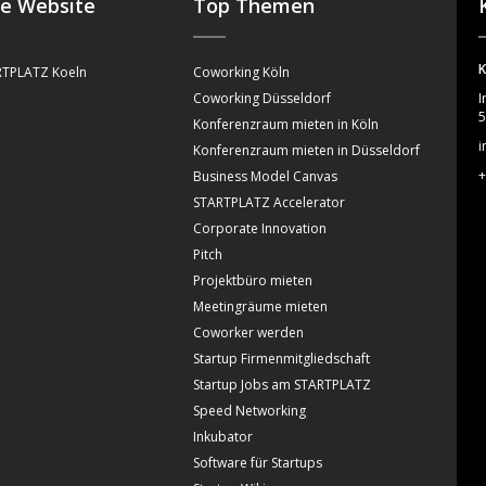
se Website
Top Themen
K
TPLATZ Koeln
Coworking Köln
Coworking Düsseldorf
I
5
Konferenzraum mieten in Köln
i
Konferenzraum mieten in Düsseldorf
+
Business Model Canvas
STARTPLATZ Accelerator
Corporate Innovation
Pitch
Projektbüro mieten
Meetingräume mieten
Coworker werden
Startup Firmenmitgliedschaft
Startup Jobs am STARTPLATZ
Speed Networking
Inkubator
Software für Startups