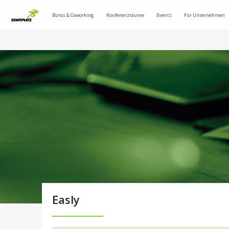
Büros & Coworking
Konferenzräume
Events
Für Unternehmen
Easly