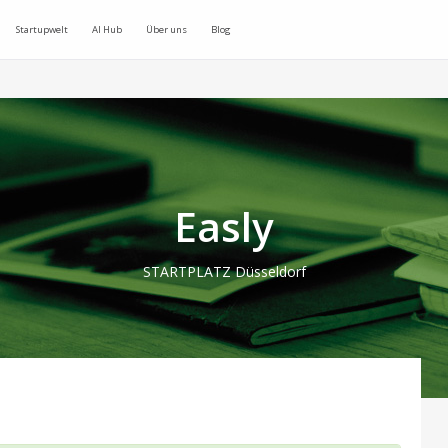
Startupwelt
AI Hub
Über uns
Blog
Easly
STARTPLATZ Düsseldorf