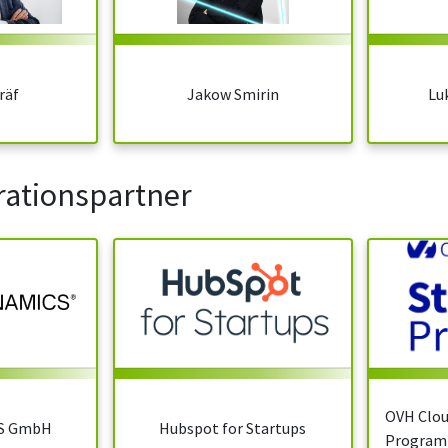
räf
Jakow Smirin
Lu
rationspartner
OVH Clou
S GmbH
Hubspot for Startups
Progra