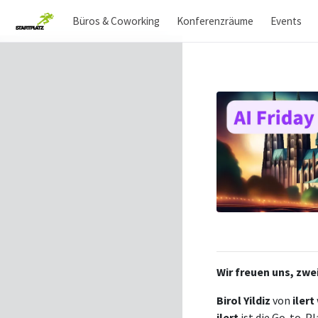
Büros & Coworking
Konferenzräume
Events
Wir freuen uns, zwe
Birol Yildiz
von
ilert
ilert
ist die Go-to-P