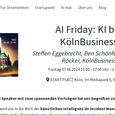
Für Unternehmen
Startupwelt
AI Hub
Über uns
Blog
AI Friday: KI b
KölnBusines
Steffen Eggebrecht, Ben Schönfe
Röcker, KölnBusines
Freitag 07.06.2024 15:00 - 17:00 Uhr - 
STARTPLATZ Köln, Im Mediapark 5, 
i Speaker mit zwei spannenden Vorträgen bei uns begrüßen zu
wird uns in die Welt der
künstlichen Intelligenz im Incident M
lattform für Betriebsteams, die eine nahtlose Integration von Al