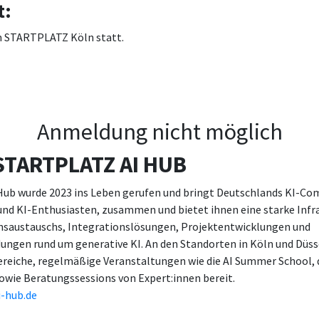
t:
im STARTPLATZ Köln statt.
Anmeldung nicht möglich
STARTPLATZ AI HUB
ub wurde 2023 ins Leben gerufen und bringt Deutschlands KI-C
und KI-Enthusiasten, zusammen und bietet ihnen eine starke Infr
nsaustauschs, Integrationslösungen, Projektentwicklungen und
gen rund um generative KI. An den Standorten in Köln und Düsse
reiche, regelmäßige Veranstaltungen wie die AI Summer School,
owie Beratungssessions von Expert:innen bereit.
i-hub.de