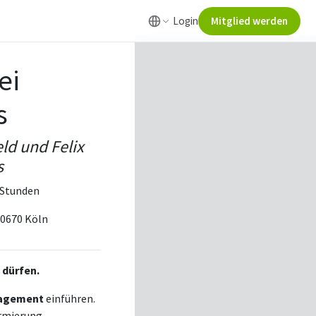
Login
Mitglied werden
ei
s
ld und Felix
s
2 Stunden
50670 Köln
 dürfen.
anagement
einführen.
armierung,