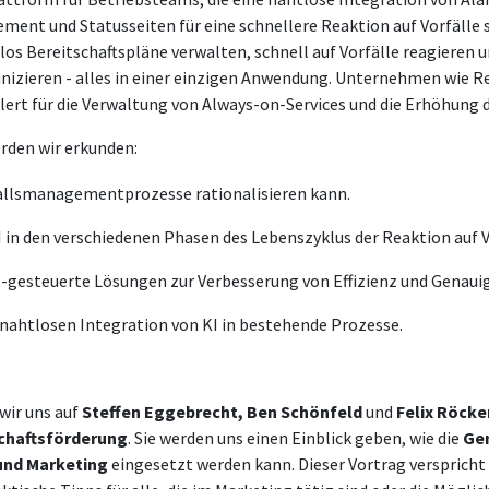
ent und Statusseiten für eine schnellere Reaktion auf Vorfälle s
 Bereitschaftspläne verwalten, schnell auf Vorfälle reagieren 
izieren - alles in einer einzigen Anwendung. Unternehmen wie R
ert für die Verwaltung von Always-on-Services und die Erhöhung d
rden wir erkunden:
fallsmanagementprozesse rationalisieren kann.
I in den verschiedenen Phasen des Lebenszyklus der Reaktion auf V
KI-gesteuerte Lösungen zur Verbesserung von Effizienz und Genauig
 nahtlosen Integration von KI in bestehende Prozesse.
wir uns auf
Steffen Eggebrecht, Ben Schönfeld
und
Felix Röcke
chaftsförderung
. Sie werden uns einen Einblick geben, wie die
Gen
und Marketing
eingesetzt werden kann. Dieser Vortrag verspricht