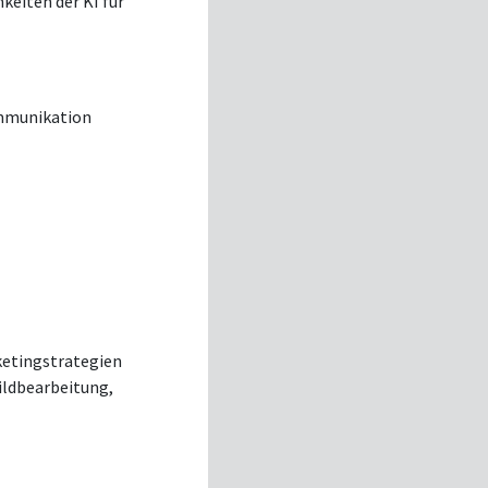
keiten der KI für
ommunikation
ketingstrategien
Bildbearbeitung,