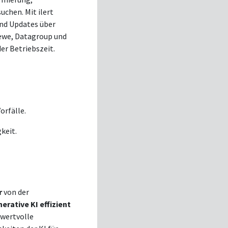
uchen. Mit ilert
und Updates über
ewe, Datagroup und
er Betriebszeit.
orfälle.
keit.
r
von der
erative KI effizient
 wertvolle