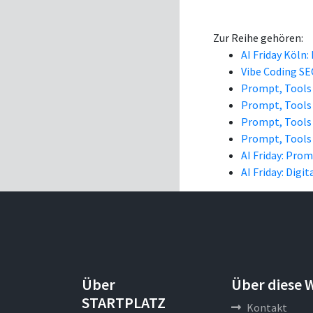
Zur Reihe gehören:
AI Friday Köl
Vibe Coding S
Prompt, Tools
Prompt, Tools
Prompt, Tools
Prompt, Tools
AI Friday: Pro
AI Friday: Digi
Über
Über diese 
STARTPLATZ
Kontakt