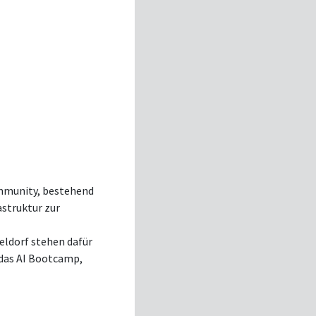
ommunity, bestehend
astruktur zur
ldorf stehen dafür
 das AI Bootcamp,