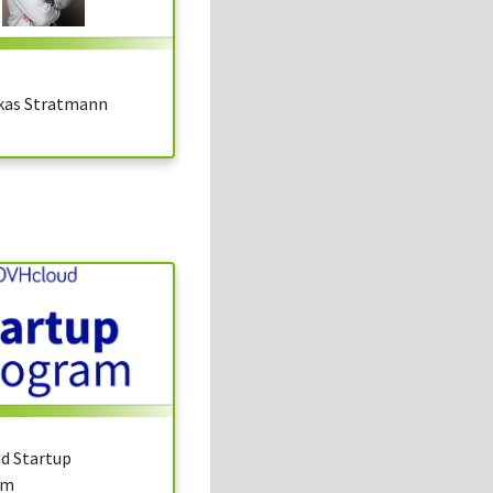
kas Stratmann
d Startup
mm