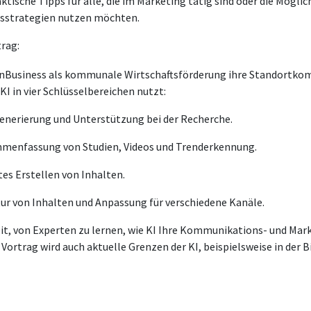
tische Tipps für alle, die im Marketing tätig sind oder die Möglich
sstrategien nutzen möchten.
rag:
ölnBusiness als kommunale Wirtschaftsförderung ihre Standortk
KI in vier Schlüsselbereichen nutzt:
ngenerierung und Unterstützung bei der Recherche.
ammenfassung von Studien, Videos und Trenderkennung.
ntes Erstellen von Inhalten.
tur von Inhalten und Anpassung für verschiedene Kanäle.
it, von Experten zu lernen, wie KI Ihre Kommunikations- und Mar
 Vortrag wird auch aktuelle Grenzen der KI, beispielsweise in der 