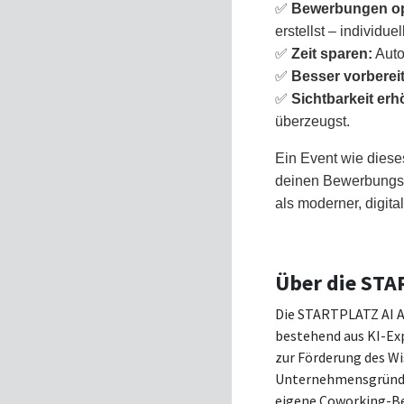
✅
Bewerbungen op
erstellst – individue
✅
Zeit sparen:
Auto
✅
Besser vorberei
✅
Sichtbarkeit erh
überzeugst.
Ein Event wie dieses
deinen Bewerbungspr
als moderner, digit
Über die ST
Die STARTPLATZ AI A
bestehend aus KI-Exp
zur Förderung des W
Unternehmensgründun
eigene Coworking-Be