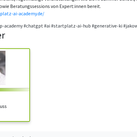
owie Beratungssessions von Expert:innen bereit.
tplatz-ai-academy.de/
up-academy
#chatgpt
#ai
#startplatz-ai-hub
#generative-ki
#jakow
er
uss