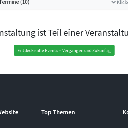
ermine (10)
Klick
nstaltung ist Teil einer Veranstal
Entdecke alle Events – Vergangen und Zukünftig
Website
Top Themen
K