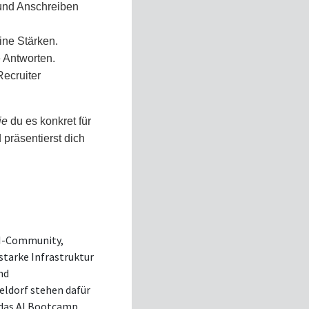
 und Anschreiben
ine Stärken.
e Antworten.
Recruiter
ie
du es konkret für
präsentierst dich
KI-Community,
starke Infrastruktur
nd
ldorf stehen dafür
 das AI Bootcamp,