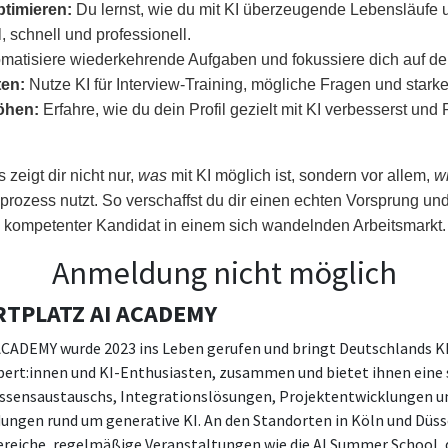
timieren:
Du lernst, wie du mit KI überzeugende Lebensläufe
ll, schnell und professionell.
matisiere wiederkehrende Aufgaben und fokussiere dich auf de
ten:
Nutze KI für Interview-Training, mögliche Fragen und stark
öhen:
Erfahre, wie du dein Profil gezielt mit KI verbesserst und 
 zeigt dir nicht nur,
was
mit KI möglich ist, sondern vor allem,
w
ozess nutzt. So verschaffst du dir einen echten Vorsprung und 
al kompetenter Kandidat in einem sich wandelnden Arbeitsmarkt.
Anmeldung nicht möglich
ARTPLATZ AI ACADEMY
CADEMY wurde 2023 ins Leben gerufen und bringt Deutschlands 
ert:innen und KI-Enthusiasten, zusammen und bietet ihnen eine 
issensaustauschs, Integrationslösungen, Projektentwicklungen u
gen rund um generative KI. An den Standorten in Köln und Düsse
reiche, regelmäßige Veranstaltungen wie die AI Summer School,