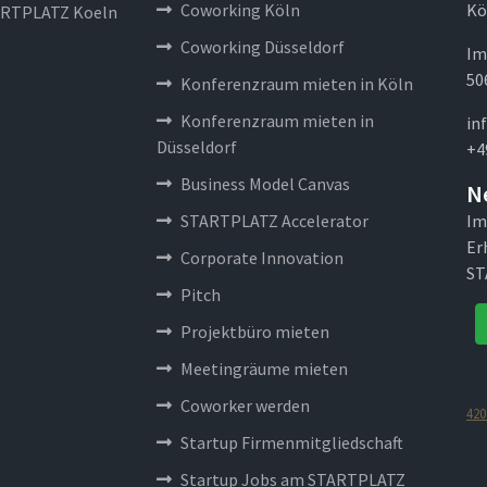
Coworking Köln
Kö
RTPLATZ Koeln
Coworking Düsseldorf
Im
50
Konferenzraum mieten in Köln
Konferenzraum mieten in
in
Düsseldorf
+4
Business Model Canvas
N
STARTPLATZ Accelerator
Im
Er
Corporate Innovation
ST
Pitch
Projektbüro mieten
Meetingräume mieten
Coworker werden
420
Startup Firmenmitgliedschaft
Startup Jobs am STARTPLATZ