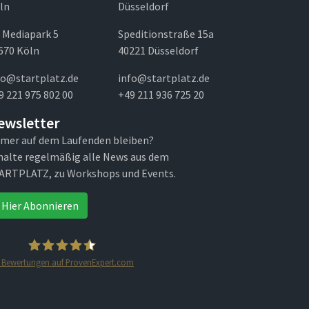
ln
Düsseldorf
 Mediapark 5
Speditionstraße 15a
670 Köln
40221 Düsseldorf
fo@startplatz.de
info@startplatz.de
9 221 975 802 00
+49 211 936 725 20
ewsletter
mer auf dem Laufenden bleiben?
halte regelmäßig alle News aus dem
ARTPLATZ, zu Workshops und Events.
Hier Abonnieren
Bewertungen auf ProvenExpert.com
STARTPLATZ