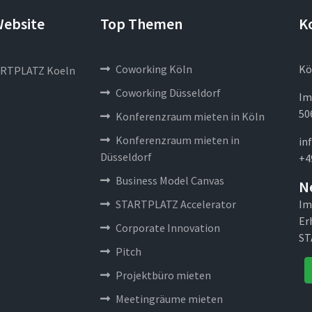
Website
Top Themen
K
Coworking Köln
Kö
RTPLATZ Koeln
Coworking Düsseldorf
Im
50
Konferenzraum mieten in Köln
Konferenzraum mieten in
in
Düsseldorf
+4
Business Model Canvas
N
STARTPLATZ Accelerator
Im
Er
Corporate Innovation
ST
Pitch
Projektbüro mieten
Meetingräume mieten