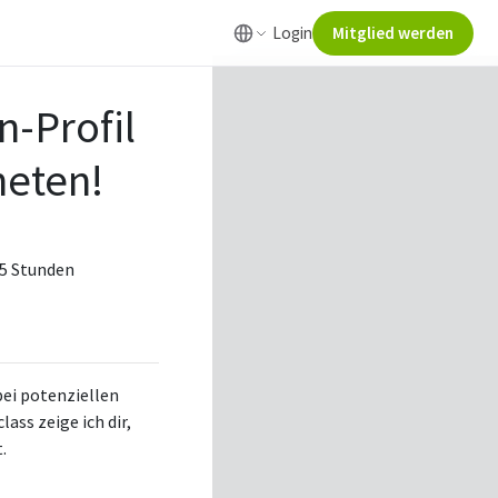
Login
Mitglied werden
n-Profil
eten!
1.5 Stunden
bei potenziellen
ss zeige ich dir,
.