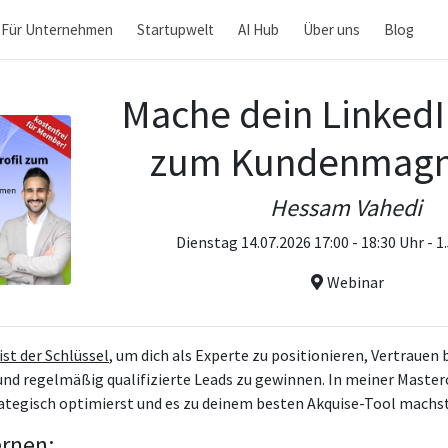
Für Unternehmen
Startupwelt
AI Hub
Über uns
Blog
Mache dein LinkedI
zum Kundenmagn
Hessam Vahedi
Dienstag 14.07.2026 17:00 - 18:30 Uhr - 
Webinar
ist der Schlüssel
, um dich als Experte zu positionieren, Vertrauen 
d regelmäßig qualifizierte Leads zu gewinnen. In meiner Mastercla
trategisch optimierst und es zu deinem besten Akquise-Tool machst
ernen: