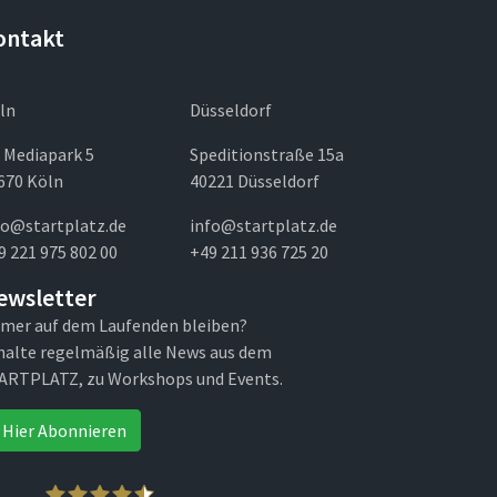
ontakt
ln
Düsseldorf
 Mediapark 5
Speditionstraße 15a
670 Köln
40221 Düsseldorf
fo@startplatz.de
info@startplatz.de
9 221 975 802 00
+49 211 936 725 20
ewsletter
mer auf dem Laufenden bleiben?
halte regelmäßig alle News aus dem
ARTPLATZ, zu Workshops und Events.
Hier Abonnieren