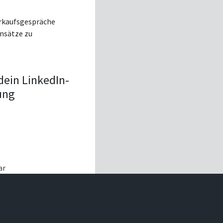
erkaufsgespräche
Ansätze zu
 dein LinkedIn-
ung
ar