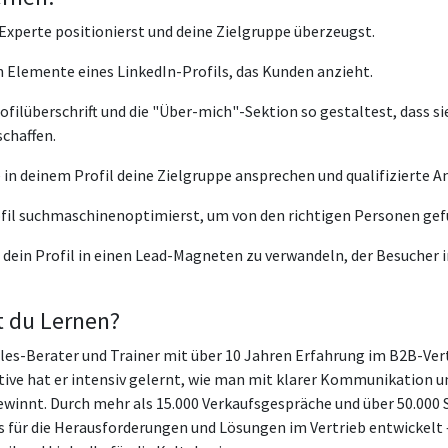
 Experte positionierst und deine Zielgruppe überzeugst.
n Elemente eines LinkedIn-Profils, das Kunden anzieht.
ofilüberschrift und die "Über-mich"-Sektion so gestaltest, dass s
schaffen.
 in deinem Profil deine Zielgruppe ansprechen und qualifizierte A
ofil suchmaschinenoptimierst, um von den richtigen Personen ge
 dein Profil in einen Lead-Magneten zu verwandeln, der Besucher 
 du Lernen?
les-Berater und Trainer mit über 10 Jahren Erfahrung im B2B-Vert
tive hat er intensiv gelernt, wie man mit klarer Kommunikation u
innt. Durch mehr als 15.000 Verkaufsgespräche und über 50.000 S
is für die Herausforderungen und Lösungen im Vertrieb entwickelt 