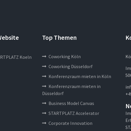
Website
Top Themen
K
Coworking Köln
Kö
RTPLATZ Koeln
Coworking Düsseldorf
Im
50
Konferenzraum mieten in Köln
Konferenzraum mieten in
in
Düsseldorf
+4
Business Model Canvas
N
STARTPLATZ Accelerator
Im
Er
Corporate Innovation
ST