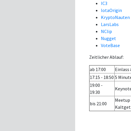
IC3
lotaOrigin
KryptoNauten
LarsLabs
NClip
Nugget
VoteBase
Zeitlicher Ablauf:
ab 17:00
Einlass
17:15 - 18:50
5 Minut
19:00 -
Keynote
19:30
Meetup 
bis 21:00
Kaltget