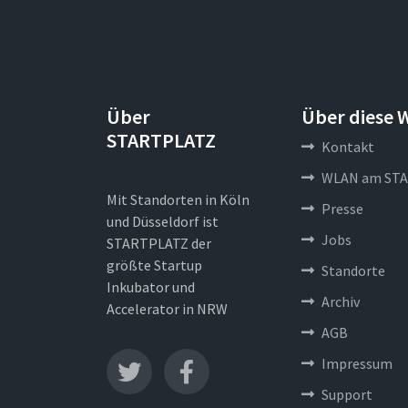
Über
Über diese 
STARTPLATZ
Kontakt
WLAN am STA
Mit Standorten in Köln
Presse
und Düsseldorf ist
Jobs
STARTPLATZ der
größte Startup
Standorte
Inkubator und
Archiv
Accelerator in NRW
AGB
Impressum
Support