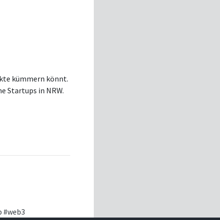
takte kümmern könnt.
che Startups in NRW.
b
#web3