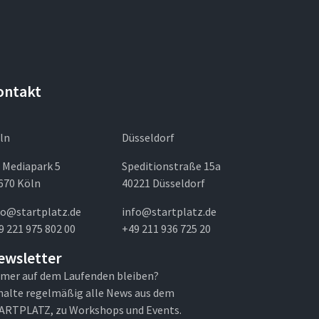
ontakt
ln
Düsseldorf
 Mediapark 5
Speditionstraße 15a
670 Köln
40221 Düsseldorf
fo@startplatz.de
info@startplatz.de
9 221 975 802 00
+49 211 936 725 20
ewsletter
mer auf dem Laufenden bleiben?
halte regelmäßig alle News aus dem
ARTPLATZ, zu Workshops und Events.