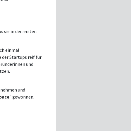
s sie in den ersten
och einmal
 der Startups reif für
 Gründerinnen und
tzen.
unehmen und
Space
" gewonnen.