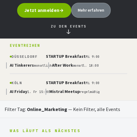
Jetzt anmelden
Mehr erfahren
ZU DEN EVENTS
↓
EVENTREIHEN
STARTUP Breakfast
DÜSSELDORF
Mi 9:00
AI Tinkerers
After Work
monatlich
monatl. 18:00
STARTUP Breakfast
KÖLN
Mi 9:00
AI Friday
Mistral Meetup
1. Fr 15:00
regelmäßig
Filter Tag:
Online_Marketing
—
Kein Filter, alle Events
WAS LÄUFT ALS NÄCHSTES