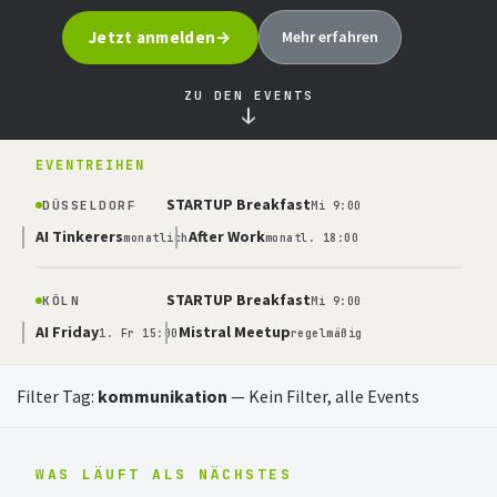
Jetzt anmelden
Mehr erfahren
ZU DEN EVENTS
↓
EVENTREIHEN
STARTUP Breakfast
DÜSSELDORF
Mi 9:00
AI Tinkerers
After Work
monatlich
monatl. 18:00
STARTUP Breakfast
KÖLN
Mi 9:00
AI Friday
Mistral Meetup
1. Fr 15:00
regelmäßig
Filter Tag:
kommunikation
—
Kein Filter, alle Events
WAS LÄUFT ALS NÄCHSTES