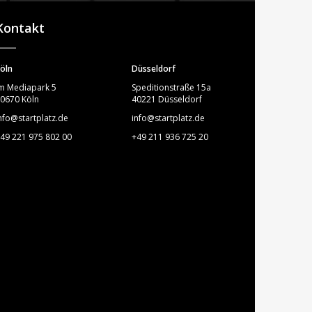
STARTPLATZ
Kontakt
öln
Düsseldorf
m Mediapark 5
Speditionstraße 15a
0670 Köln
40221 Düsseldorf
nfo@startplatz.de
info@startplatz.de
49 221 975 802 00
+49 211 936 725 20