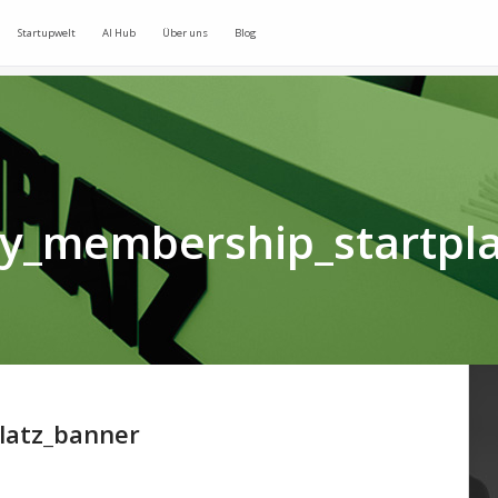
Startupwelt
AI Hub
Über uns
Blog
y_membership_startpla
latz_banner