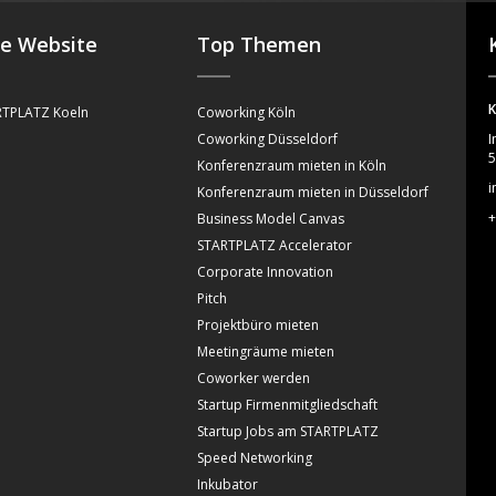
se Website
Top Themen
K
TPLATZ Koeln
Coworking Köln
Coworking Düsseldorf
I
5
Konferenzraum mieten in Köln
i
Konferenzraum mieten in Düsseldorf
+
Business Model Canvas
STARTPLATZ Accelerator
Corporate Innovation
Pitch
Projektbüro mieten
Meetingräume mieten
Coworker werden
Startup Firmenmitgliedschaft
Startup Jobs am STARTPLATZ
Speed Networking
Inkubator