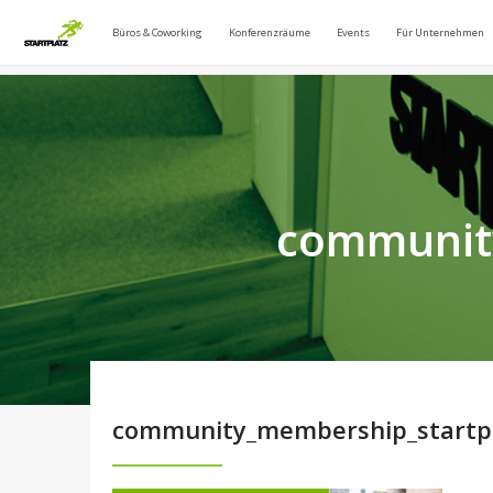
Büros & Coworking
Konferenzräume
Events
Für Unternehmen
communit
community_membership_startp