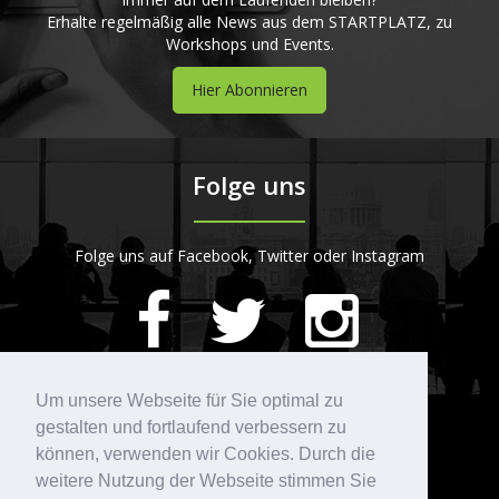
Erhalte regelmäßig alle News aus dem STARTPLATZ, zu
Workshops und Events.
Hier Abonnieren
Folge uns
Folge uns auf Facebook, Twitter oder Instagram
420
Bewertungen auf ProvenExpert.com
Um unsere Webseite für Sie optimal zu
gestalten und fortlaufend verbessern zu
Kontakt
STARTPLATZ
können, verwenden wir Cookies. Durch die
weitere Nutzung der Webseite stimmen Sie