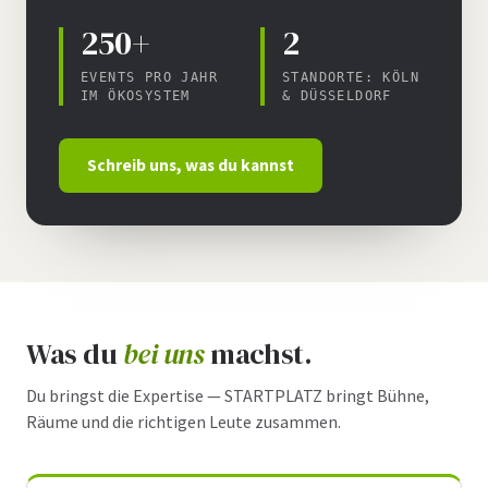
250+
2
EVENTS PRO JAHR
STANDORTE: KÖLN
IM ÖKOSYSTEM
& DÜSSELDORF
Schreib uns, was du kannst
Was du
bei uns
machst.
Du bringst die Expertise — STARTPLATZ bringt Bühne,
Räume und die richtigen Leute zusammen.