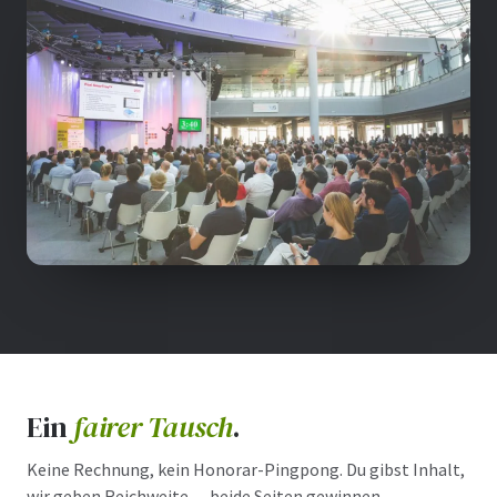
Ein
fairer Tausch
.
Keine Rechnung, kein Honorar-Pingpong. Du gibst Inhalt,
wir geben Reichweite — beide Seiten gewinnen.