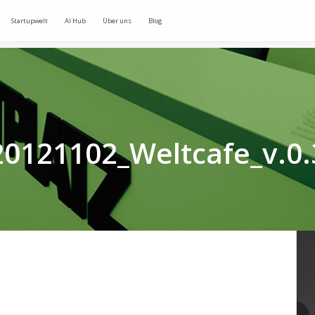
Startupwelt
AI Hub
Über uns
Blog
20121102_Weltcafe_v.0.