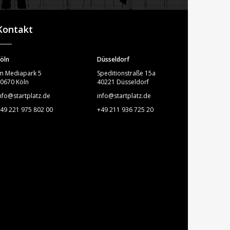
STARTPLATZ
Kontakt
öln
Düsseldorf
m Mediapark 5
Speditionstraße 15a
0670 Köln
40221 Düsseldorf
nfo@startplatz.de
info@startplatz.de
49 221 975 802 00
+49 211 936 725 20