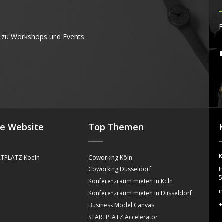
F
 zu Workshops und Events.
4
se Website
Top Themen
K
TPLATZ Koeln
Coworking Köln
Coworking Düsseldorf
I
5
Konferenzraum mieten in Köln
i
Konferenzraum mieten in Düsseldorf
+
Business Model Canvas
STARTPLATZ Accelerator