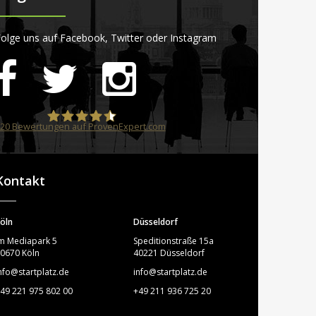
olge uns auf Facebook, Twitter oder Instagram
20
Bewertungen auf ProvenExpert.com
STARTPLATZ
Kontakt
öln
Düsseldorf
m Mediapark 5
Speditionstraße 15a
0670 Köln
40221 Düsseldorf
nfo@startplatz.de
info@startplatz.de
49 221 975 802 00
+49 211 936 725 20