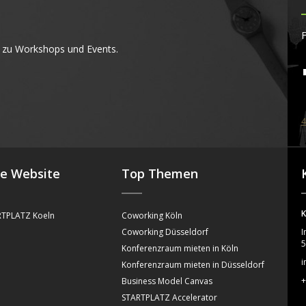
F
 zu Workshops und Events.
4
se Website
Top Themen
K
TPLATZ Koeln
Coworking Köln
Coworking Düsseldorf
I
5
Konferenzraum mieten in Köln
i
Konferenzraum mieten in Düsseldorf
+
Business Model Canvas
STARTPLATZ Accelerator