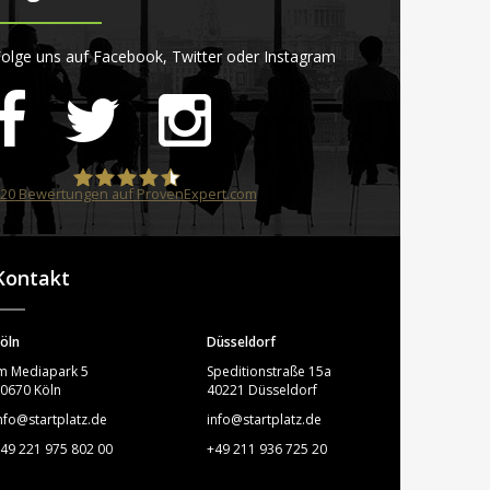
olge uns auf Facebook, Twitter oder Instagram
20
Bewertungen auf ProvenExpert.com
STARTPLATZ
Kontakt
öln
Düsseldorf
m Mediapark 5
Speditionstraße 15a
0670 Köln
40221 Düsseldorf
nfo@startplatz.de
info@startplatz.de
49 221 975 802 00
+49 211 936 725 20