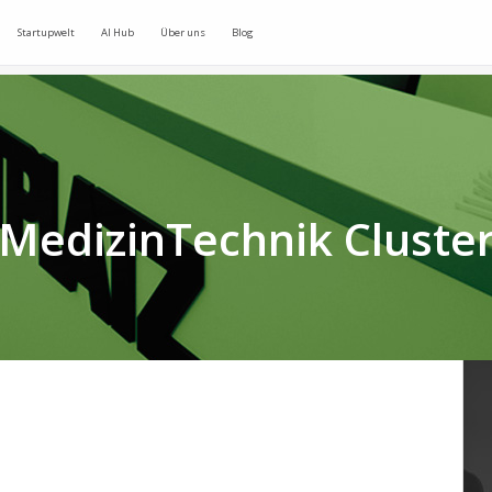
Startupwelt
AI Hub
Über uns
Blog
MedizinTechnik Cluste