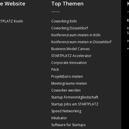
se Website
Top Themen
K
TPLATZ Koeln
Coworking Köln
Coworking Düsseldorf
I
5
Konferenzraum mieten in Köln
i
Konferenzraum mieten in Düsseldorf
+
Business Model Canvas
STARTPLATZ Accelerator
Corporate Innovation
Pitch
Projektbüro mieten
Meetingräume mieten
Coworker werden
Startup Firmenmitgliedschaft
Startup Jobs am STARTPLATZ
Speed Networking
Inkubator
Software für Startups