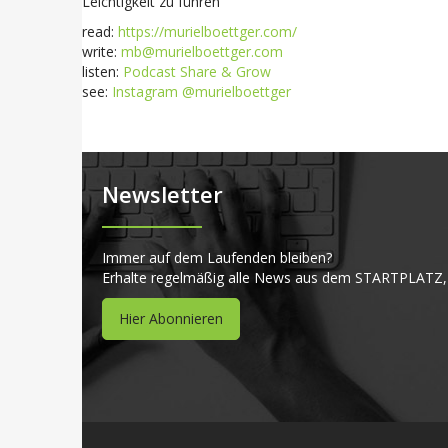
Leichtigkeit zu führen‘
read:
https://murielboettger.com/
write:
mb@murielboettger.com
listen:
Podcast Share & Grow
see:
Instagram @murielboettger
Newsletter
Immer auf dem Laufenden bleiben?
Erhalte regelmäßig alle News aus dem STARTPLATZ,
Hier Abonnieren