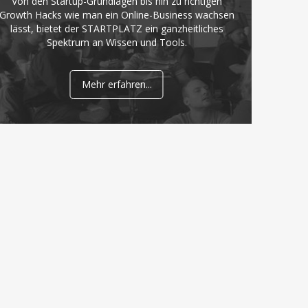
Von den Startup-Grundlagen bis hin zu richtigen
Growth Hacks wie man ein Online-Business wachsen
lässt, bietet der STARTPLATZ ein ganzheitliches
Spektrum an Wissen und Tools.
Mehr erfahren...