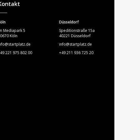
Kontakt
öln
Düsseldorf
m Mediapark 5
Speditionstraße 15a
0670 Köln
40221 Düsseldorf
nfo@startplatz.de
info@startplatz.de
49 221 975 802 00
+49 211 936 725 20