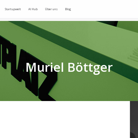
Startupwelt
AI Hub
Über uns
Blog
Muriel Böttger