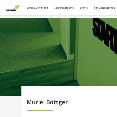
Büros & Coworking
Konferenzräume
Events
Für Unternehmen
Muriel Böttger