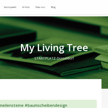
Startupwelt
AI Hub
Über uns
Blog
My Living Tree
STARTPLATZ Düsseldorf
meilensteine #baumscheibendesign