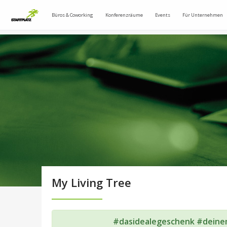
Büros & Coworking
Konferenzräume
Events
Für Unternehmen
My Living Tree
#dasidealegeschenk #deine