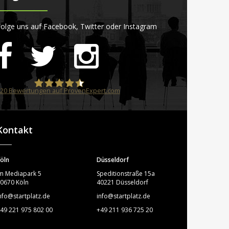
olge uns auf Facebook, Twitter oder Instagram
20
Bewertungen auf ProvenExpert.com
STARTPLATZ
Kontakt
öln
Düsseldorf
m Mediapark 5
Speditionstraße 15a
0670 Köln
40221 Düsseldorf
nfo@startplatz.de
info@startplatz.de
49 221 975 802 00
+49 211 936 725 20