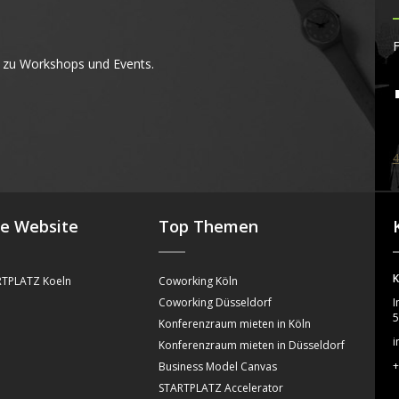
F
 zu Workshops und Events.
4
se Website
Top Themen
K
TPLATZ Koeln
Coworking Köln
Coworking Düsseldorf
I
5
Konferenzraum mieten in Köln
i
Konferenzraum mieten in Düsseldorf
+
Business Model Canvas
STARTPLATZ Accelerator