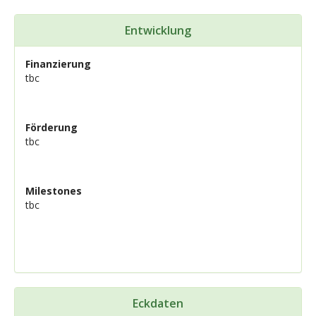
Entwicklung
Finanzierung
tbc
Förderung
tbc
Milestones
tbc
Eckdaten