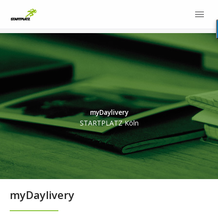
myDaylivery
STARTPLATZ Köln
myDaylivery