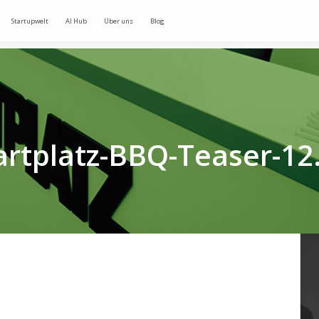
Startupwelt
AI Hub
Über uns
Blog
artplatz-BBQ-Teaser-12