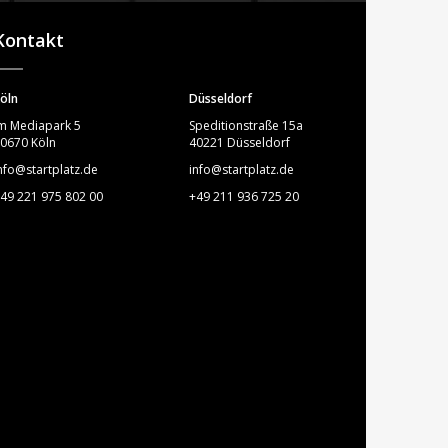
STARTPLATZ
Kontakt
öln
Düsseldorf
m Mediapark 5
Speditionstraße 15a
0670 Köln
40221 Düsseldorf
nfo@startplatz.de
info@startplatz.de
49 221 975 802 00
+49 211 936 725 20