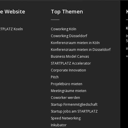
se Website
Top Themen
K
TPLATZ Koeln
Coworking Köln
Coworking Düsseldorf
I
5
Konferenzraum mieten in Köln
i
Konferenzraum mieten in Düsseldorf
+
Business Model Canvas
STARTPLATZ Accelerator
Corporate Innovation
Pitch
Projektbüro mieten
Meetingräume mieten
Coworker werden
Startup Firmenmitgliedschaft
Startup Jobs am STARTPLATZ
Speed Networking
Inkubator