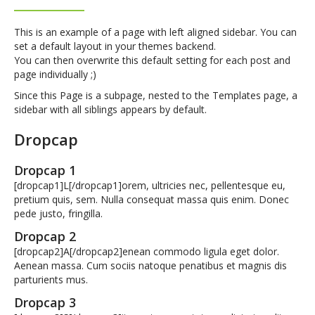
This is an example of a page with left aligned sidebar. You can
set a default layout in your themes backend.
You can then overwrite this default setting for each post and
page individually ;)
Since this Page is a subpage, nested to the Templates page, a
sidebar with all siblings appears by default.
Dropcap
Dropcap 1
[dropcap1]L[/dropcap1]orem, ultricies nec, pellentesque eu,
pretium quis, sem. Nulla consequat massa quis enim. Donec
pede justo, fringilla.
Dropcap 2
[dropcap2]A[/dropcap2]enean commodo ligula eget dolor.
Aenean massa. Cum sociis natoque penatibus et magnis dis
parturients mus.
Dropcap 3