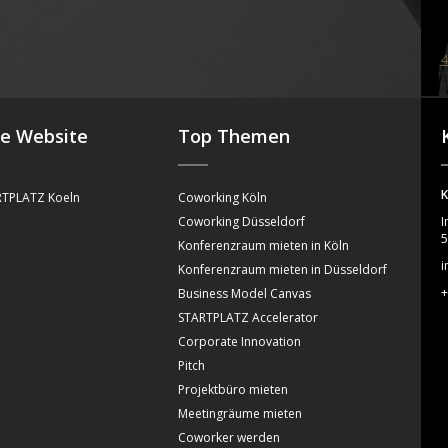
4
se Website
Top Themen
K
TPLATZ Koeln
Coworking Köln
Coworking Düsseldorf
I
5
Konferenzraum mieten in Köln
i
Konferenzraum mieten in Düsseldorf
+
Business Model Canvas
STARTPLATZ Accelerator
Corporate Innovation
Pitch
Projektbüro mieten
Meetingräume mieten
Coworker werden