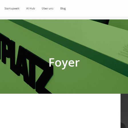
Startupwelt
AI Hub
Über uns
Blog
Foyer