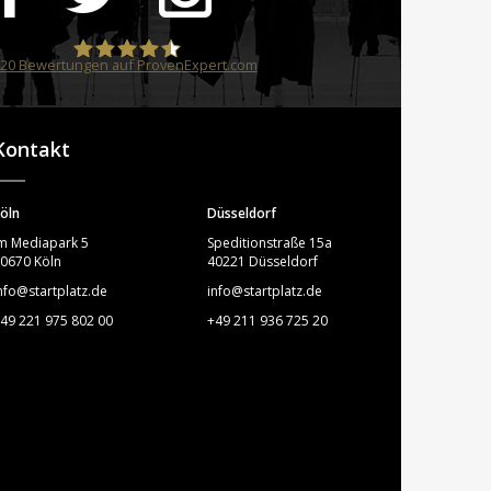
20
Bewertungen auf ProvenExpert.com
STARTPLATZ
Kontakt
öln
Düsseldorf
m Mediapark 5
Speditionstraße 15a
0670 Köln
40221 Düsseldorf
nfo@startplatz.de
info@startplatz.de
49 221 975 802 00
+49 211 936 725 20