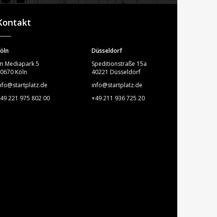
STARTPLATZ
Kontakt
öln
Düsseldorf
m Mediapark 5
Speditionstraße 15a
0670 Köln
40221 Düsseldorf
nfo@startplatz.de
info@startplatz.de
49 221 975 802 00
+49 211 936 725 20