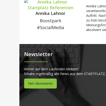
Annika Lahno
verantwortli
Annika Lahnor
Auftritt. Nac
Boostpark
zu Köln besc
Meinungsfors
#SocialMedia
absolviert si
Newsletter
Immer auf dem Laufenden bleiben?
Erhalte regelmäßig alle News aus dem STARTPLATZ,
Hier Abonnieren