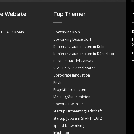
se Website
Top Themen
K
TPLATZ Koeln
Coworking Köln
Coworking Düsseldorf
I
5
Konferenzraum mieten in Köln
i
Konferenzraum mieten in Düsseldorf
+
Business Model Canvas
STARTPLATZ Accelerator
Corporate Innovation
Pitch
Projektbüro mieten
Meetingräume mieten
Coworker werden
Startup Firmenmitgliedschaft
Startup Jobs am STARTPLATZ
Speed Networking
Inkubator