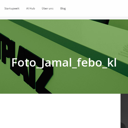
Startupwelt
AI Hub
Über uns
Blog
Foto_Jamal_febo_kl