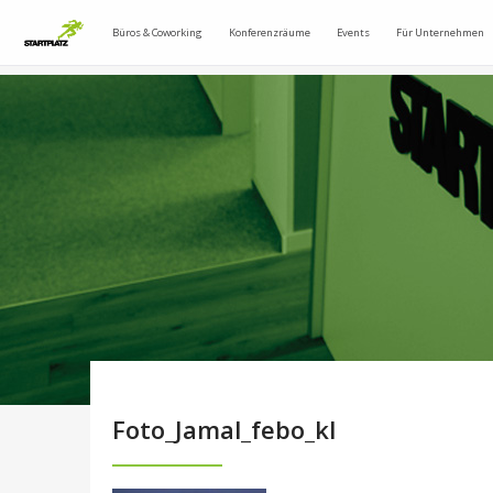
Büros & Coworking
Konferenzräume
Events
Für Unternehmen
Foto_Jamal_febo_kl