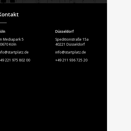
STARTPLATZ
Kontakt
öln
Düsseldorf
m Mediapark 5
Speditionstraße 15a
0670 Köln
40221 Düsseldorf
nfo@startplatz.de
info@startplatz.de
49 221 975 802 00
+49 211 936 725 20