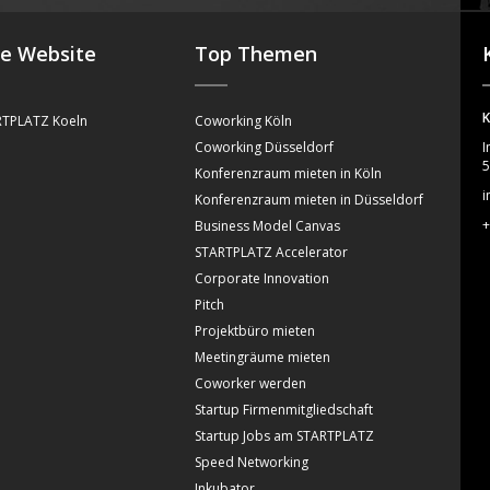
se Website
Top Themen
K
TPLATZ Koeln
Coworking Köln
Coworking Düsseldorf
I
5
Konferenzraum mieten in Köln
i
Konferenzraum mieten in Düsseldorf
+
Business Model Canvas
STARTPLATZ Accelerator
Corporate Innovation
Pitch
Projektbüro mieten
Meetingräume mieten
Coworker werden
Startup Firmenmitgliedschaft
Startup Jobs am STARTPLATZ
Speed Networking
Inkubator