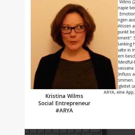
Kristina Wilms 
auf Therapie b
Körper, Emotion
Erfahrungen aus
dieses Wissen a
Schwerpunkt be
Management“. Si
Social Banking 
Aufenthalte in I
Außerdem beschä
MBSR (Mindful-
oder Vipassana
selbst Einfluss
auszukommen. Be
Welt begleitet u
ARYA, eine App,
Kristina Wilms
Social Entrepreneur
#ARYA