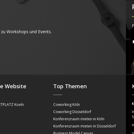
F
 zu Workshops und Events.
4
se Website
Top Themen
K
TPLATZ Koeln
Coworking Köln
Coworking Düsseldorf
I
5
Konferenzraum mieten in Köln
i
Konferenzraum mieten in Düsseldorf
+
Business Model Canvas