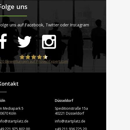
Folge uns
olge uns auf Facebook, Twitter oder Instagram
20
Bewertungen auf ProvenExpert.com
STARTPLATZ
Kontakt
öln
Düsseldorf
m Mediapark 5
Speditionstraße 15a
0670 Köln
40221 Düsseldorf
nfo@startplatz.de
info@startplatz.de
49 221 975 802 00
+49 211 936 725 20