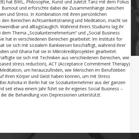
(28) hat BWL, Philosophie, Kunst und zuletzt Tanz mit dem Fokus
ei Burnout und erforschte dabei die Zusammenhänge zwischen
en und Stress. In Kombination mit ihren persönlichen
 den Bereichen Achtsamkeitstraining und Meditation, macht sie
nwendbar und alltagstauglich. Während ihrers Studiums lag ihr
i dem Thema „Sozialunternehmertum“ und „Social Business
e hat in verschiedenen Bereichen gearbeitet: Im Institute for
hat sie sich mit sozialem Bankwesen beschäftigt, während ihrer
ndien und Ghana hat sie in Mikrokreditprojekten gearbeitet.
ftigte sie sich mit Techniken aus verschiedenen Bereichen, wie
based stress reduction), ACT (Acceptance Commitment Therapy)
 Meditation, um herauszufinden, wie Menschen im Berufsleben
 auf ihren Körper und Geist haben können, um mit Stress
i Ashoka in Berlin hat sie Sozialunternehmer aus der ganzen
nd seit etwa einem Jahr führt sie ihr eigenes Social Business –
 die die Behandlung von Depressionen unterstützt.