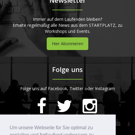
Newsletter
Immer auf dem Laufenden bleiben?
Erhalte regelmäßig alle News aus dem STARTPLATZ, zu
Workshops und Events.
Hier Abonnieren
Folge uns
Folge uns auf Facebook, Twitter oder Instagram
420
Bewertungen auf ProvenExpert.com
Um unsere Webseite für Sie optimal zu
gestalten und fortlaufend verbessern zu