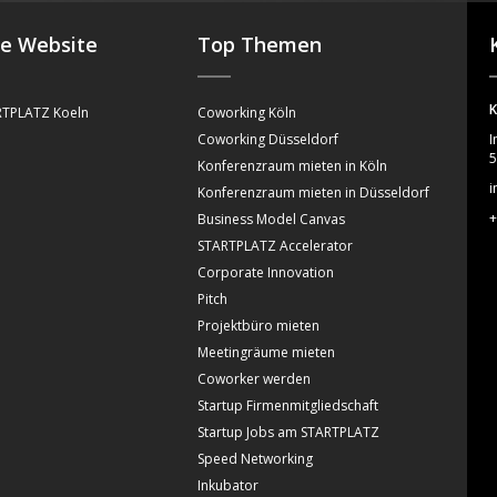
se Website
Top Themen
K
TPLATZ Koeln
Coworking Köln
Coworking Düsseldorf
I
5
Konferenzraum mieten in Köln
i
Konferenzraum mieten in Düsseldorf
+
Business Model Canvas
STARTPLATZ Accelerator
Corporate Innovation
Pitch
Projektbüro mieten
Meetingräume mieten
Coworker werden
Startup Firmenmitgliedschaft
Startup Jobs am STARTPLATZ
Speed Networking
Inkubator