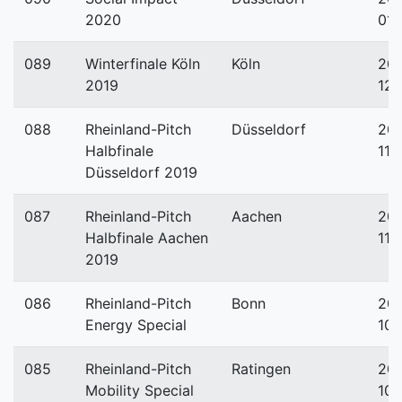
2020
01-
089
Winterfinale Köln
Köln
201
2019
12-
088
Rheinland-Pitch
Düsseldorf
201
Halbfinale
11-
Düsseldorf 2019
087
Rheinland-Pitch
Aachen
201
Halbfinale Aachen
11-
2019
086
Rheinland-Pitch
Bonn
201
Energy Special
10-
085
Rheinland-Pitch
Ratingen
201
Mobility Special
10-