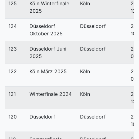
125
Köln Winterfinale
Köln
20
2025
12-
124
Düsseldorf
Düsseldorf
20
Oktober 2025
10-
123
Düsseldorf Juni
Düsseldorf
20
2025
06
122
Köln März 2025
Köln
20
03-
121
Winterfinale 2024
Köln
20
12-
120
Düsseldorf
Düsseldorf
20
10-