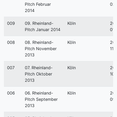
Pitch Februar
02
2014
009
09. Rheinland-
Köln
201
Pitch Januar 2014
01-
008
08. Rheinland-
Köln
201
Pitch November
11-
2013
007
07. Rheinland-
Köln
201
Pitch Oktober
10-
2013
006
06. Rheinland-
Köln
201
Pitch September
09
2013