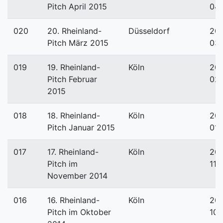
Pitch April 2015
04-
020
20. Rheinland-
Düsseldorf
201
Pitch März 2015
03
019
19. Rheinland-
Köln
201
Pitch Februar
02
2015
018
18. Rheinland-
Köln
201
Pitch Januar 2015
01-
017
17. Rheinland-
Köln
201
Pitch im
11-
November 2014
016
16. Rheinland-
Köln
201
Pitch im Oktober
10-