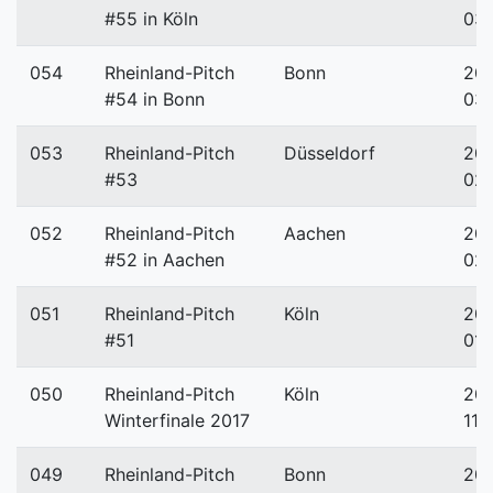
#55 in Köln
03
054
Rheinland-Pitch
Bonn
201
#54 in Bonn
03
053
Rheinland-Pitch
Düsseldorf
201
#53
02
052
Rheinland-Pitch
Aachen
201
#52 in Aachen
02-
051
Rheinland-Pitch
Köln
201
#51
01-
050
Rheinland-Pitch
Köln
201
Winterfinale 2017
11-
049
Rheinland-Pitch
Bonn
201