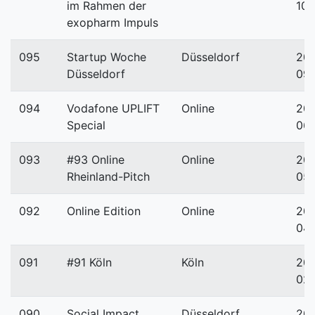
im Rahmen der
10-
exopharm Impuls
095
Startup Woche
Düsseldorf
20
Düsseldorf
09-
094
Vodafone UPLIFT
Online
20
Special
06
093
#93 Online
Online
20
Rheinland-Pitch
05-
092
Online Edition
Online
20
04-
091
#91 Köln
Köln
20
02-
090
Social Impact
Düsseldorf
20