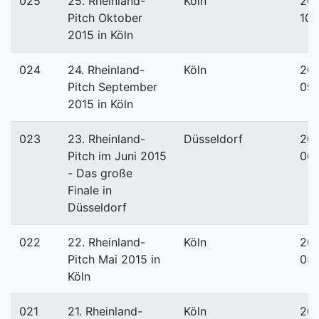
025
25. Rheinland-
Köln
201
Pitch Oktober
10-
2015 in Köln
024
24. Rheinland-
Köln
201
Pitch September
09
2015 in Köln
023
23. Rheinland-
Düsseldorf
201
Pitch im Juni 2015
06
- Das große
Finale in
Düsseldorf
022
22. Rheinland-
Köln
201
Pitch Mai 2015 in
05
Köln
021
21. Rheinland-
Köln
201