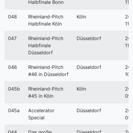
Halbfinale Bonn
11-
048
Rheinland-Pitch
Köln
201
Halbfinale Köln
11-
047
Rheinland-Pitch
Düsseldorf
201
Halbfinale
11-
Düsseldorf
046
Rheinland-Pitch
Düsseldorf
201
#46 in Düsseldorf
10-
045b
Rheinland-Pitch
Köln
201
#45 in Köln
09
045a
Accelerator
Düsseldorf
201
Special
09
044
Das große
Düsseldorf
201