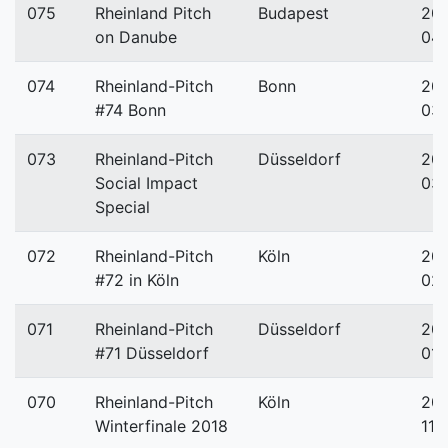
075
Rheinland Pitch
Budapest
201
on Danube
04
074
Rheinland-Pitch
Bonn
201
#74 Bonn
03-
073
Rheinland-Pitch
Düsseldorf
201
Social Impact
03-
Special
072
Rheinland-Pitch
Köln
201
#72 in Köln
02
071
Rheinland-Pitch
Düsseldorf
201
#71 Düsseldorf
01-
070
Rheinland-Pitch
Köln
201
Winterfinale 2018
11-