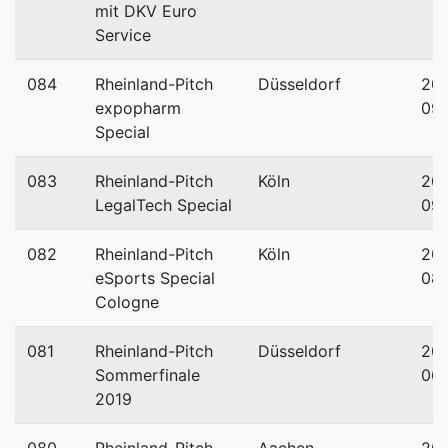
mit DKV Euro
Service
084
Rheinland-Pitch
Düsseldorf
201
expopharm
09
Special
083
Rheinland-Pitch
Köln
201
LegalTech Special
09-
082
Rheinland-Pitch
Köln
201
eSports Special
08
Cologne
081
Rheinland-Pitch
Düsseldorf
201
Sommerfinale
06-
2019