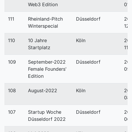
Web3 Edition
01-
111
Rheinland-Pitch
Düsseldorf
20
Winterspecial
12-
110
10 Jahre
Köln
20
Startplatz
11-
109
September-2022
Düsseldorf
20
Female Founders'
09
Edition
108
August-2022
Köln
20
08
107
Startup Woche
Düsseldorf
20
Düsseldorf 2022
06