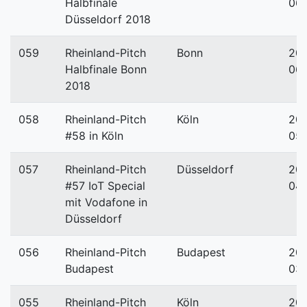
Halbfinale
06-
Düsseldorf 2018
059
Rheinland-Pitch
Bonn
201
Halbfinale Bonn
06-
2018
058
Rheinland-Pitch
Köln
201
#58 in Köln
05
057
Rheinland-Pitch
Düsseldorf
201
#57 IoT Special
04-
mit Vodafone in
Düsseldorf
056
Rheinland-Pitch
Budapest
201
Budapest
03-
055
Rheinland-Pitch
Köln
201