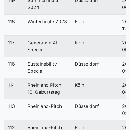
119
Sommerfinale
Düsseldorf
20
2024
06
118
Winterfinale 2023
Köln
20
12-
117
Generative AI
Köln
20
Special
09
116
Sustainability
Düsseldorf
20
Special
05
114
Rheinland Pitch
Köln
20
10. Geburtstag
04
113
Rheinland-Pitch
Düsseldorf
20
02-
112
Rheinland-Pitch
Köln
20