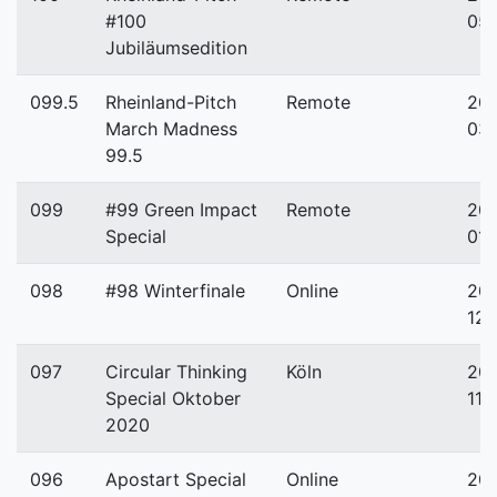
#100
05
Jubiläumsedition
099.5
Rheinland-Pitch
Remote
202
March Madness
03
99.5
099
#99 Green Impact
Remote
202
Special
01-
098
#98 Winterfinale
Online
20
12-
097
Circular Thinking
Köln
20
Special Oktober
11-
2020
096
Apostart Special
Online
20