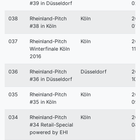
#39 in Düsseldorf
02
038
Rheinland-Pitch
Köln
201
#38 in Köln
01-
037
Rheinland-Pitch
Köln
201
Winterfinale Köln
11-
2016
036
Rheinland-Pitch
Düsseldorf
201
#36 in Düsseldorf
10-
035
Rheinland-Pitch
Köln
201
#35 in Köln
09
034
Rheinland-Pitch
Köln
201
#34 Retail-Special
08
powered by EHI