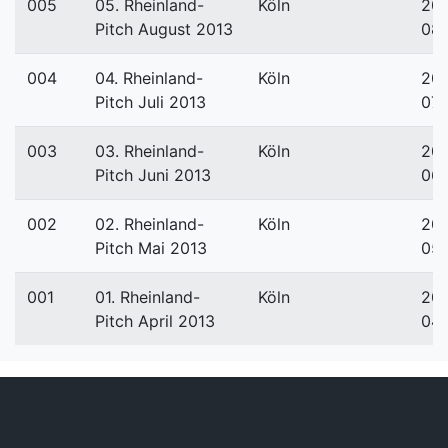
005
05. Rheinland-
Köln
201
Pitch August 2013
08
004
04. Rheinland-
Köln
201
Pitch Juli 2013
07-
003
03. Rheinland-
Köln
201
Pitch Juni 2013
06
002
02. Rheinland-
Köln
201
Pitch Mai 2013
05-
001
01. Rheinland-
Köln
201
Pitch April 2013
04