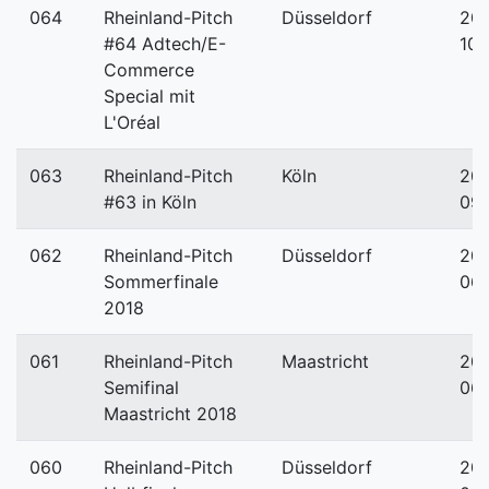
064
Rheinland-Pitch
Düsseldorf
201
#64 Adtech/E-
10-
Commerce
Special mit
L'Oréal
063
Rheinland-Pitch
Köln
201
#63 in Köln
09
062
Rheinland-Pitch
Düsseldorf
201
Sommerfinale
06
2018
061
Rheinland-Pitch
Maastricht
201
Semifinal
06-
Maastricht 2018
060
Rheinland-Pitch
Düsseldorf
201