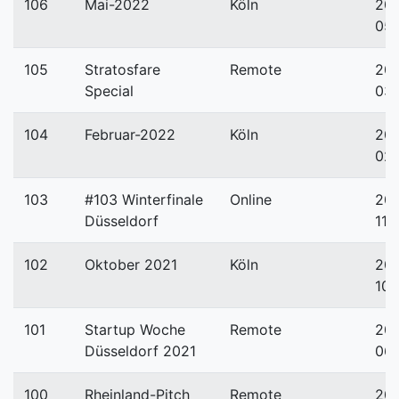
106
Mai-2022
Köln
20
05
105
Stratosfare
Remote
20
Special
03
104
Februar-2022
Köln
20
02
103
#103 Winterfinale
Online
202
Düsseldorf
11-
102
Oktober 2021
Köln
202
10-
101
Startup Woche
Remote
202
Düsseldorf 2021
06
100
Rheinland-Pitch
Remote
202