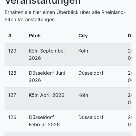
Veranstaltungen
Erhalten sie hier einen Überblick über alle Rheinland-
Pitch Veranstaltungen.
#
Pitch
City
Da
129
Köln September
Köln
20
2026
09
128
Düsseldorf Juni
Düsseldorf
20
2026
06
127
Köln April 2026
Köln
20
04-
126
Düsseldorf
Düsseldorf
20
Februar 2026
02