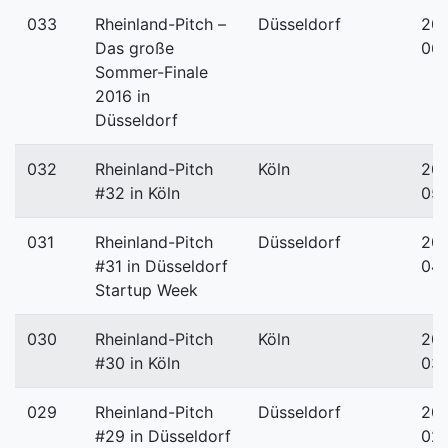
033
Rheinland-Pitch –
Düsseldorf
201
Das große
06-
Sommer-Finale
2016 in
Düsseldorf
032
Rheinland-Pitch
Köln
201
#32 in Köln
05
031
Rheinland-Pitch
Düsseldorf
201
#31 in Düsseldorf
04-
Startup Week
030
Rheinland-Pitch
Köln
201
#30 in Köln
03-
029
Rheinland-Pitch
Düsseldorf
201
#29 in Düsseldorf
02