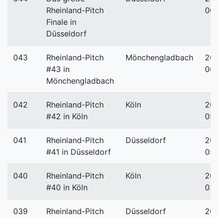
Rheinland-Pitch
06
Finale in
Düsseldorf
043
Rheinland-Pitch
Mönchengladbach
201
#43 in
06-
Mönchengladbach
042
Rheinland-Pitch
Köln
201
#42 in Köln
05
041
Rheinland-Pitch
Düsseldorf
201
#41 in Düsseldorf
05
040
Rheinland-Pitch
Köln
201
#40 in Köln
03-
039
Rheinland-Pitch
Düsseldorf
201