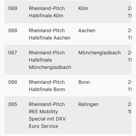
069
Rheinland-Pitch
Köln
201
Halbfinale Köln
11-
068
Rheinland-Pitch
Aachen
201
Halbfinale Aachen
11-
067
Rheinland-Pitch
Mönchengladbach
201
Halbfinale
11-
Mönchengladbach
066
Rheinland-Pitch
Bonn
201
Halbfinale Bonn
11-
065
Rheinland-Pitch
Ratingen
201
#65 Mobility
10-
Special mit DKV
Euro Service