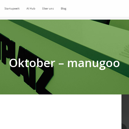
Startupwelt
AI Hub
Über uns
Blog
Oktober – manugoo