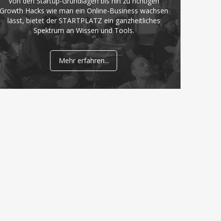
Von den Startup-Grundlagen bis hin zu richtigen
Growth Hacks wie man ein Online-Business wachsen
lässt, bietet der STARTPLATZ ein ganzheitliches
Spektrum an Wissen und Tools.
Mehr erfahren...