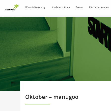
Büros & Coworking
Konferenzräume
Events
Für Unternehmen
Oktober – manugoo