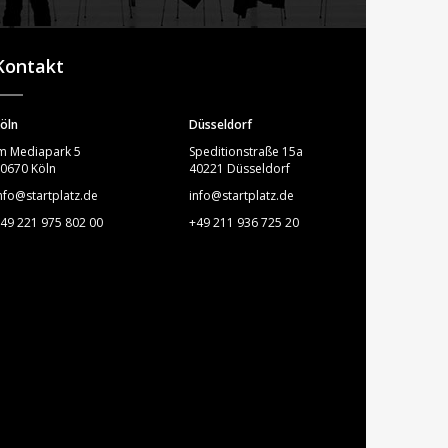
STARTPLATZ
Kontakt
öln
Düsseldorf
m Mediapark 5
Speditionstraße 15a
0670 Köln
40221 Düsseldorf
nfo@startplatz.de
info@startplatz.de
49 221 975 802 00
+49 211 936 725 20