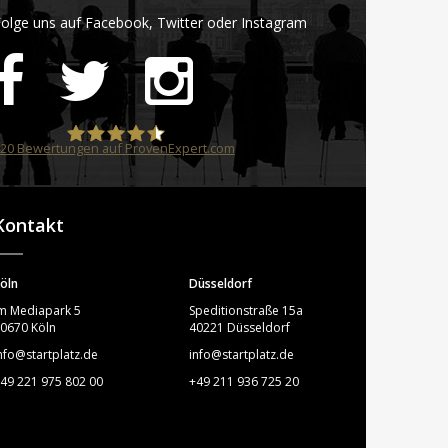
olge uns auf Facebook, Twitter oder Instagram
20
Bewertungen auf ProvenExpert.com
STARTPLATZ
Kontakt
öln
Düsseldorf
m Mediapark 5
Speditionstraße 15a
0670 Köln
40221 Düsseldorf
nfo@startplatz.de
info@startplatz.de
49 221 975 802 00
+49 211 936 725 20