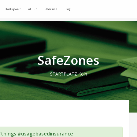
Startupwelt
AI Hub
Über uns
Blog
SafeZones
STARTPLATZ Köln
fthings #usagebasedinsurance