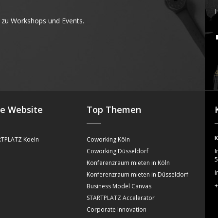
F
 zu Workshops und Events.
4
se Website
Top Themen
K
TPLATZ Koeln
Coworking Köln
Coworking Düsseldorf
I
5
Konferenzraum mieten in Köln
i
Konferenzraum mieten in Düsseldorf
+
Business Model Canvas
STARTPLATZ Accelerator
Corporate Innovation