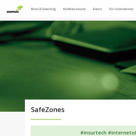
Büros & Coworking
Konferenzräume
Events
Für Unternehmen
SafeZones
#insurtech #interneto