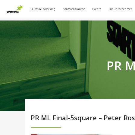
Büros & Coworking
Konferenzräume
Events
Für Unternehmen
PR M
PR ML Final-5square – Peter Ros