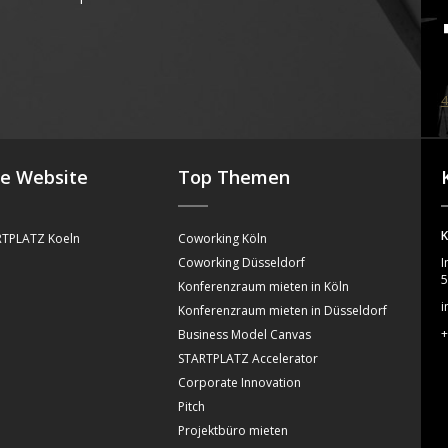
4
se Website
Top Themen
K
TPLATZ Koeln
Coworking Köln
Coworking Düsseldorf
I
5
Konferenzraum mieten in Köln
i
Konferenzraum mieten in Düsseldorf
+
Business Model Canvas
STARTPLATZ Accelerator
Corporate Innovation
Pitch
Projektbüro mieten