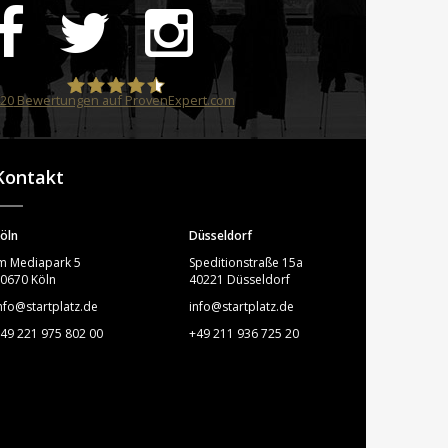
20
Bewertungen auf ProvenExpert.com
STARTPLATZ
Kontakt
öln
Düsseldorf
m Mediapark 5
Speditionstraße 15a
0670 Köln
40221 Düsseldorf
nfo@startplatz.de
info@startplatz.de
49 221 975 802 00
+49 211 936 725 20