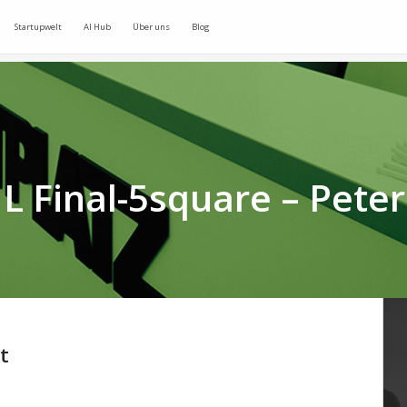
Startupwelt
AI Hub
Über uns
Blog
L Final-5square – Peter
t