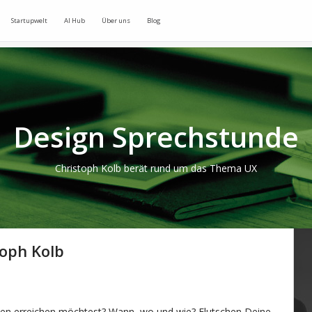
Startupwelt
AI Hub
Über uns
Blog
Design Sprechstunde
Christoph Kolb berät rund um das Thema UX
oph Kolb
den erreichen möchtest? Wann, wo und wie? Flutschen Deine