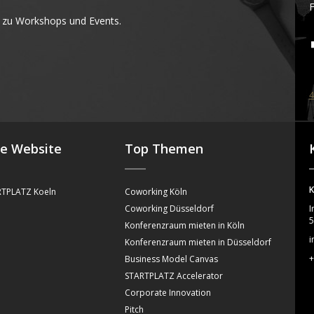
F
 zu Workshops und Events.
4
se Website
Top Themen
K
TPLATZ Koeln
Coworking Köln
Coworking Düsseldorf
I
5
Konferenzraum mieten in Köln
i
Konferenzraum mieten in Düsseldorf
+
Business Model Canvas
STARTPLATZ Accelerator
Corporate Innovation
Pitch