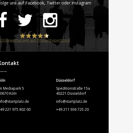
olge uns auf Facebook, Twitter oder Instagram
20
Bewertungen auf ProvenExpert.com
STARTPLATZ
Kontakt
öln
Düsseldorf
m Mediapark 5
Speditionstraße 15a
0670 Köln
40221 Düsseldorf
nfo@startplatz.de
info@startplatz.de
49 221 975 802 00
+49 211 936 725 20