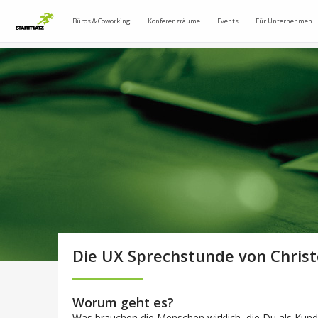
Büros & Coworking
Konferenzräume
Events
Für Unternehmen
Die UX Sprechstunde von Christ
Worum geht es?
Was brauchen die Menschen wirklich, die Du als Kun