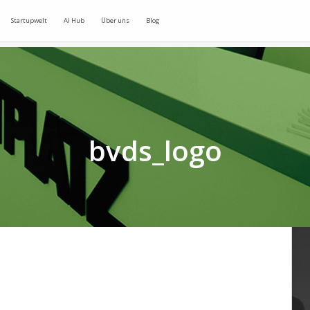
Startupwelt
AI Hub
Über uns
Blog
bvds_logo