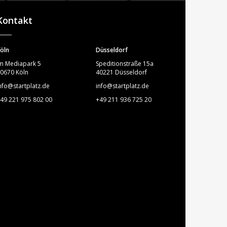
STARTPLATZ
Kontakt
öln
Düsseldorf
m Mediapark 5
Speditionstraße 15a
0670 Köln
40221 Düsseldorf
nfo@startplatz.de
info@startplatz.de
49 221 975 802 00
+49 211 936 725 20