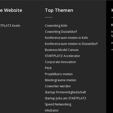
se Website
Top Themen
K
TPLATZ Koeln
Coworking Köln
Coworking Düsseldorf
I
5
Konferenzraum mieten in Köln
i
Konferenzraum mieten in Düsseldorf
+
Business Model Canvas
STARTPLATZ Accelerator
Corporate Innovation
Pitch
Projektbüro mieten
Meetingräume mieten
Coworker werden
Startup Firmenmitgliedschaft
Startup Jobs am STARTPLATZ
Speed Networking
Inkubator