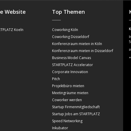
se Website
Top Themen
K
TPLATZ Koeln
Coworking Köln
Coworking Düsseldorf
I
5
Konferenzraum mieten in Köln
i
Konferenzraum mieten in Düsseldorf
+
Business Model Canvas
STARTPLATZ Accelerator
Corporate Innovation
Pitch
Projektbüro mieten
Meetingräume mieten
Coworker werden
Startup Firmenmitgliedschaft
Startup Jobs am STARTPLATZ
Speed Networking
Inkubator