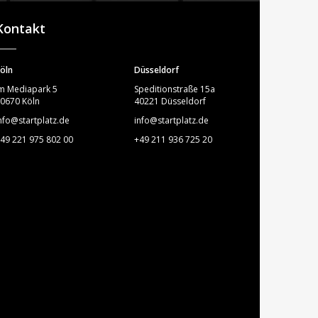
STARTPLATZ
Kontakt
öln
Düsseldorf
m Mediapark 5
Speditionstraße 15a
0670 Köln
40221 Düsseldorf
nfo@startplatz.de
info@startplatz.de
49 221 975 802 00
+49 211 936 725 20