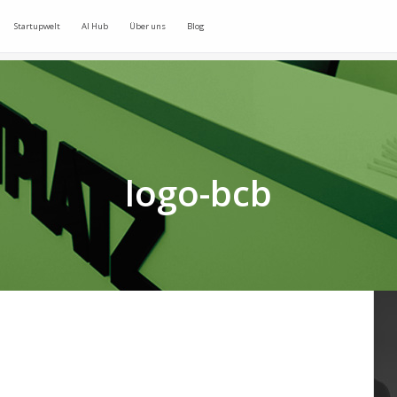
Startupwelt
AI Hub
Über uns
Blog
logo-bcb