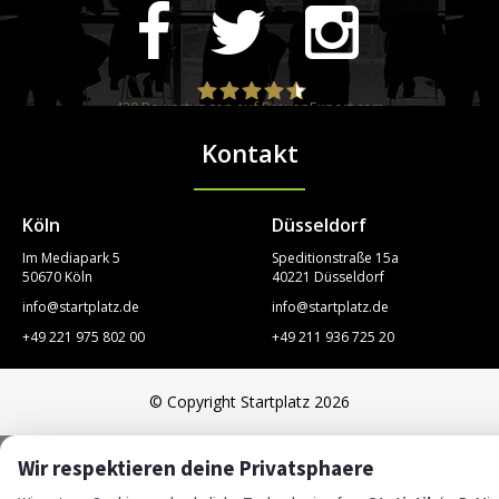
420
Bewertungen auf ProvenExpert.com
Kontakt
STARTPLATZ
Köln
Düsseldorf
Im Mediapark 5
Speditionstraße 15a
50670 Köln
40221 Düsseldorf
info@startplatz.de
info@startplatz.de
+49 221 975 802 00
+49 211 936 725 20
© Copyright Startplatz 2026
Wir respektieren deine Privatsphaere