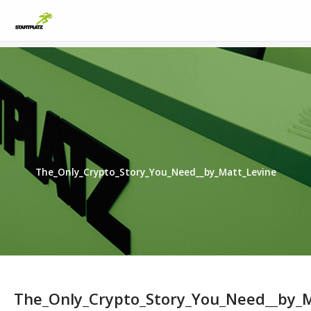
The_Only_Crypto_Story_You_Need__by_Matt_Levine
The_Only_Crypto_Story_You_Need__by_