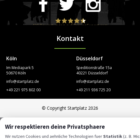
420
Bewertungen auf ProvenExpert.com
Kontakt
STARTPLATZ
Köln
Düsseldorf
Im Mediapark 5
Speditionstraße 15a
50670 Köln
40221 Düsseldorf
info@startplatz.de
info@startplatz.de
+49 221 975 802 00
+49 211 936 725 20
© Copyright Startplatz 2026
Wir respektieren deine Privatsphaere
Wir nutzen Cookies und aehnliche Technologien fuer
Statistik
(z. B. Mic