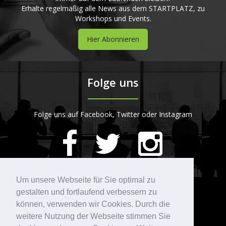
Erhalte regelmäßig alle News aus dem STARTPLATZ, zu
Workshops und Events.
Hier Abonnieren
Folge uns
Folge uns auf Facebook, Twitter oder Instagram
420
Bewertungen auf ProvenExpert.com
Um unsere Webseite für Sie optimal zu
gestalten und fortlaufend verbessern zu
Kontakt
STARTPLATZ
können, verwenden wir Cookies. Durch die
weitere Nutzung der Webseite stimmen Sie