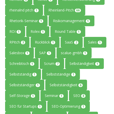
rheinalnd pitch
Rheinland-Pitch
1
66
Rhetorik-Seminar
Risikomanagement
1
1
ROI
Rolex
Round Table
1
1
1
RPitch
Rückblick
SaaS
Sales
3
1
2
1
Salesbox
SAP
scalue-gmbh
1
1
1
Schreibtisch
Scrum
Selbständigkeit
1
7
1
Selbstständig
Selbstständige
1
1
Selbstständiger
Selbstständigkeit
1
6
Self-Storage
Seminar
SEO
1
1
8
SEO für Startups
SEO-Optimierung
1
1