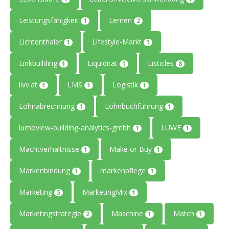
Leistungsfähigkeit
Lernen
1
2
Lichtenthaler
Lifestyle-Markt
1
1
Linkbuilding
Liquidität
Listicles
1
1
8
livv.at
LMS
Logistik
1
1
1
Lohnabrechnung
Lohnbuchführung
1
1
lumoview-building-analytics-gmbh
LUWE
1
1
Machtverhältnisse
Make or Buy
1
1
Markenbindung
markenpflege
1
1
Marketing
MarketingMix
5
1
Marketingstrategie
Maschine
Match
2
1
1