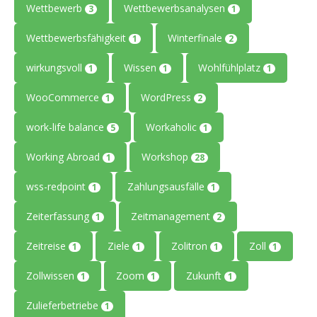
Wettbewerb
Wettbewerbsanalysen
3
1
Wettbewerbsfähigkeit
Winterfinale
1
2
wirkungsvoll
Wissen
Wohlfühlplatz
1
1
1
WooCommerce
WordPress
1
2
work-life balance
Workaholic
5
1
Working Abroad
Workshop
1
28
wss-redpoint
Zahlungsausfälle
1
1
Zeiterfassung
Zeitmanagement
1
2
Zeitreise
Ziele
Zolitron
Zoll
1
1
1
1
Zollwissen
Zoom
Zukunft
1
1
1
Zulieferbetriebe
1