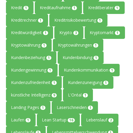
Kredit
Kreditaufnahme
Kreditberater
1
1
1
Kreditrechner
Kreditrisikobewertung
1
1
Kreditwürdigkeit
Krypto
Kryptomarkt
1
3
1
Kryptowährung
Kryptowährungen
1
1
Kundenbeziehung
Kundenbindung
1
1
Kundengewinnung
Kundenkommunikation
1
1
Kundenzufriedenheit
Kundenzuneigung
1
1
künstliche Intelligenz
L'Oréal
9
1
Landing Pages
Laserschneiden
1
1
Laufen
Lean Startup
Lebenslauf
1
16
2
Lebensläufe
Lebensmittelverschwendung
1
1