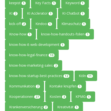
keepist
Key Facts
Keyword
1
1
1
KI
KI Acclerator
KI-Chatbot
2
1
1
kick-off
Kindoo
Klimaschutz
2
1
1
Know-how
know-how-handouts-folien
1
1
know-how-it-web-development
1
know-how-legal-finance
10
know-how-marketing-sales
2
know-how-startup-best-practices
Köln
12
11
Kommunikation
Kontake knüpfen
2
1
Kooperationen
Kosten
KPMG
27
3
1
Krankenversicherung
Kreativität
2
1