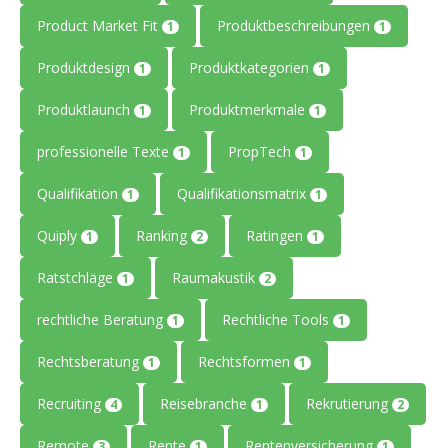
Product Market Fit
Produktbeschreibungen
1
1
Produktdesign
Produktkategorien
1
1
Produktlaunch
Produktmerkmale
1
1
professionelle Texte
PropTech
1
1
Qualifikation
Qualifikationsmatrix
1
1
Quiply
Ranking
Ratingen
1
2
1
Ratstchläge
Raumakustik
1
2
rechtliche Beratung
Rechtliche Tools
1
1
Rechtsberatung
Rechtsformen
1
1
Recruiting
Reisebranche
Rekrutierung
4
1
2
Remote
Rente
Rentenversicherung
3
1
1