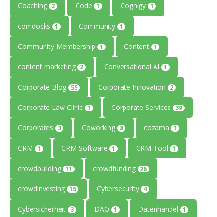
Coaching
Code
Cognigy
2
1
1
comdocks
Community
1
1
Community Membership
Content
1
1
content marketing
Conversational AI
2
1
Corporate Blog
Corporate Innovation
55
2
Corporate Law Clinic
Corporate Services
1
39
Corporates
Coworking
cozama
3
8
1
CRM
CRM-Software
CRM-Tool
1
1
1
crowdbuilding
crowdfunding
11
26
crowdinvesting
Cybersecurity
15
4
Cybersicherheit
DAO
Datenhandel
3
1
1