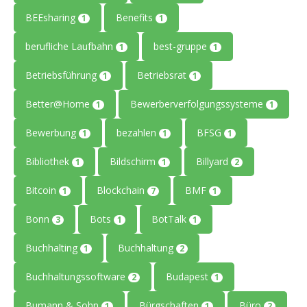
BEEsharing
Benefits
1
1
berufliche Laufbahn
best-gruppe
1
1
Betriebsführung
Betriebsrat
1
1
Better@Home
Bewerberverfolgungssysteme
1
1
Bewerbung
bezahlen
BFSG
1
1
1
Bibliothek
Bildschirm
Billyard
1
1
2
Bitcoin
Blockchain
BMF
1
7
1
Bonn
Bots
BotTalk
3
1
1
Buchhalting
Buchhaltung
1
2
Buchhaltungssoftware
Budapest
2
1
Bumann & Sohn
Bürgschaften
Büro
1
1
2