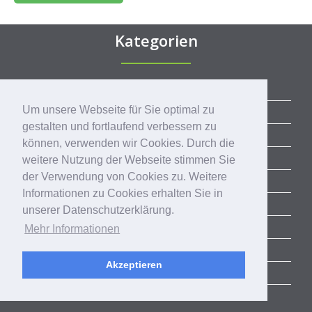
Kategorien
ALLE BLOGBEITRÄGE
Um unsere Webseite für Sie optimal zu
ERFOLGSGESCHICHTEN
gestalten und fortlaufend verbessern zu
ACCELERATOR
können, verwenden wir Cookies. Durch die
SUCCESS STORIES
weitere Nutzung der Webseite stimmen Sie
der Verwendung von Cookies zu. Weitere
COMMUNITY
Informationen zu Cookies erhalten Sie in
CORPORATE SERVICES
unserer Datenschutzerklärung.
RHEINLAND-PITCH
Mehr Informationen
AKTUELLE TRENDS
Akzeptieren
EVENTS
NEWS