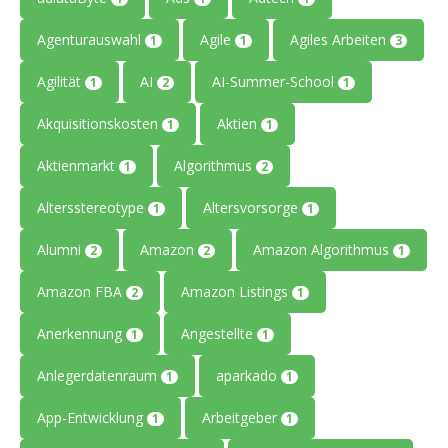
Agenturauswahl
Agile
Agiles Arbeiten
1
1
3
Agilität
AI
AI-Summer-School
1
2
1
Akquisitionskosten
Aktien
1
1
Aktienmarkt
Algorithmus
1
2
Altersstereotype
Altersvorsorge
1
1
Alumni
Amazon
Amazon Algorithmus
2
2
1
Amazon FBA
Amazon Listings
2
1
Anerkennung
Angestellte
1
1
Anlegerdatenraum
aparkado
1
1
App-Entwicklung
Arbeitgeber
1
1