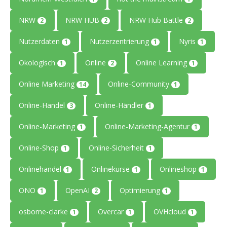
NRW
NRW HUB
NRW Hub Battle
2
2
2
Nutzerdaten
Nutzerzentrierung
Nyris
1
1
1
Ökologisch
Online
Online Learning
1
2
1
Online Marketing
Online-Community
14
1
Online-Handel
Online-Händler
3
1
Online-Marketing
Online-Marketing-Agentur
1
1
Online-Shop
Online-Sicherheit
1
1
Onlinehandel
Onlinekurse
Onlineshop
1
1
1
ONO
OpenAI
Optimierung
1
2
1
osborne-clarke
Overcar
OVHcloud
1
1
1