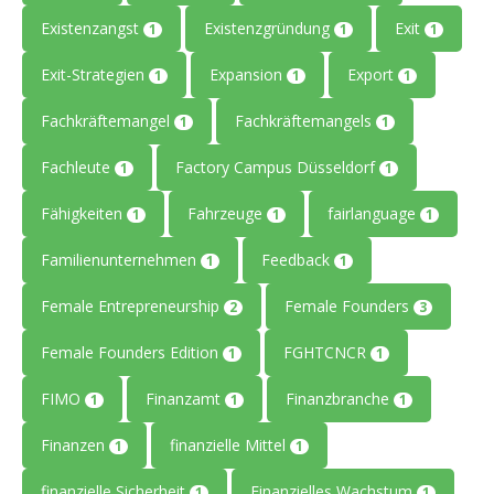
Existenzangst
Existenzgründung
Exit
1
1
1
Exit-Strategien
Expansion
Export
1
1
1
Fachkräftemangel
Fachkräftemangels
1
1
Fachleute
Factory Campus Düsseldorf
1
1
Fähigkeiten
Fahrzeuge
fairlanguage
1
1
1
Familienunternehmen
Feedback
1
1
Female Entrepreneurship
Female Founders
2
3
Female Founders Edition
FGHTCNCR
1
1
FIMO
Finanzamt
Finanzbranche
1
1
1
Finanzen
finanzielle Mittel
1
1
finanzielle Sicherheit
Finanzielles Wachstum
1
1