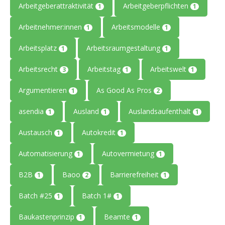
Arbeitgeberattraktivität
Arbeitgeberpflichten
1
1
Arbeitnehmer:innen
Arbeitsmodelle
1
1
Arbeitsplatz
Arbeitsraumgestaltung
1
1
Arbeitsrecht
Arbeitstag
Arbeitswelt
3
1
1
Argumentieren
As Good As Pros
1
2
asendia
Ausland
Auslandsaufenthalt
1
1
1
Austausch
Autokredit
1
1
Automatisierung
Autovermietung
1
1
B2B
Baoo
Barrierefreiheit
1
2
1
Batch #25
Batch 1#
1
1
Baukastenprinzip
Beamte
1
1