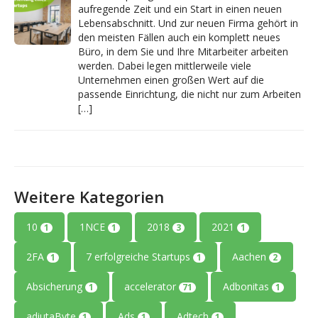
aufregende Zeit und ein Start in einen neuen
Lebensabschnitt. Und zur neuen Firma gehört in
den meisten Fällen auch ein komplett neues
Büro, in dem Sie und Ihre Mitarbeiter arbeiten
werden. Dabei legen mittlerweile viele
Unternehmen einen großen Wert auf die
passende Einrichtung, die nicht nur zum Arbeiten
[…]
Weitere Kategorien
10
1NCE
2018
2021
1
1
3
1
2FA
7 erfolgreiche Startups
Aachen
1
1
2
Absicherung
accelerator
Adbonitas
1
71
1
adiutaByte
Ads
Adtech
1
1
1