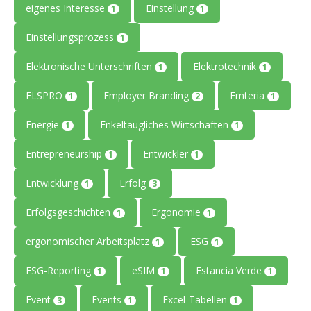
eigenes Interesse
Einstellung
1
1
Einstellungsprozess
1
Elektronische Unterschriften
Elektrotechnik
1
1
ELSPRO
Employer Branding
Emteria
1
2
1
Energie
Enkeltaugliches Wirtschaften
1
1
Entrepreneurship
Entwickler
1
1
Entwicklung
Erfolg
1
3
Erfolgsgeschichten
Ergonomie
1
1
ergonomischer Arbeitsplatz
ESG
1
1
ESG-Reporting
eSIM
Estancia Verde
1
1
1
Event
Events
Excel-Tabellen
3
1
1