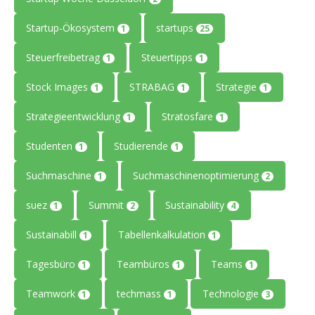
Startup-Ökosystem
startups
1
25
Steuerfreibetrag
Steuertipps
1
1
Stock Images
STRABAG
Strategie
1
1
1
Strategieentwicklung
Stratosfare
1
1
Studenten
Studierende
1
1
Suchmaschine
Suchmaschinenoptimierung
1
2
suez
Summit
Sustainability
1
2
4
Sustainabill
Tabellenkalkulation
1
1
Tagesbüro
Teambüros
Teams
1
1
1
Teamwork
techmass
Technologie
1
1
3