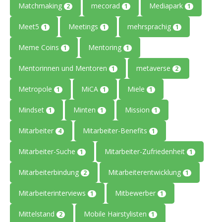
Matchmaking
mecorad
Mediapark
2
1
1
Meet5
Meetings
mehrsprachig
1
1
1
Meme Coins
Mentoring
1
1
Mentorinnen und Mentoren
metaverse
1
2
Metropole
MiCA
Miele
1
1
1
Mindset
Minten
Mission
1
1
1
Mitarbeiter
Mitarbeiter-Benefits
4
1
Mitarbeiter-Suche
Mitarbeiter-Zufriedenheit
1
1
Mitarbeiterbindung
Mitarbeiterentwicklung
2
1
Mitarbeiterinterviews
Mitbewerber
1
1
Mittelstand
Mobile Hairstylisten
2
1