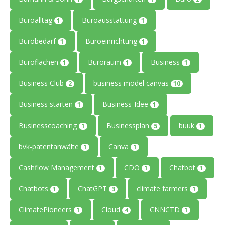
Büroalltag
Büroausstattung
1
1
Bürobedarf
Büroeinrichtung
1
1
Büroflächen
Büroraum
Business
1
1
1
Business Club
business model canvas
2
10
Business starten
Business-Idee
1
1
Businesscoaching
Businessplan
buuk
1
5
1
bvk-patentanwälte
Canva
1
1
Cashflow Management
CDO
Chatbot
1
1
1
Chatbots
ChatGPT
climate farmers
1
3
1
ClimatePioneers
Cloud
CNNCTD
1
4
1