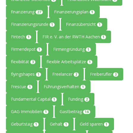
finanzierung
Finanzierungsplan
27
1
Finanzierungsrunde
Finanzübersicht
1
1
Fintech
FIR e. V. an der RWTH Aachen
1
1
Firmendepot
Firmengründung
1
1
flexibilität
flexible Arbeitsplätze
3
1
flyingshapes
Freelancer
Freiberufler
1
3
3
Frescue
Führungsverhalten
1
1
Fundamental Capital
Funding
1
2
GAG Immobilien
Gastbeitrag
1
16
Geburtstag
Gehalt
Geld sparen
1
1
1