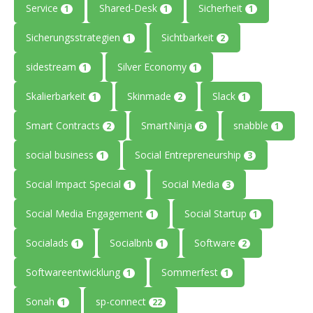
Service
Shared-Desk
Sicherheit
1
1
1
Sicherungsstrategien
Sichtbarkeit
1
2
sidestream
Silver Economy
1
1
Skalierbarkeit
Skinmade
Slack
1
2
1
Smart Contracts
SmartNinja
snabble
2
6
1
social business
Social Entrepreneurship
1
3
Social Impact Special
Social Media
1
3
Social Media Engagement
Social Startup
1
1
Socialads
Socialbnb
Software
1
1
2
Softwareentwicklung
Sommerfest
1
1
Sonah
sp-connect
1
22