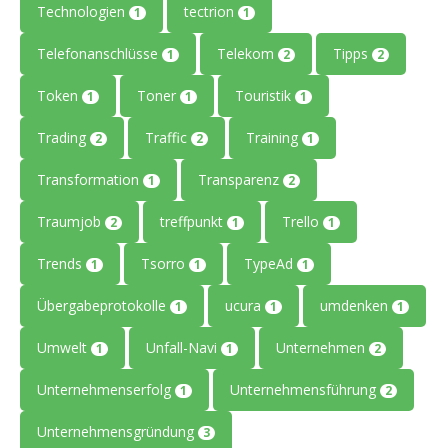
Technologien
tectrion
1
1
Telefonanschlüsse
Telekom
Tipps
1
2
2
Token
Toner
Touristik
1
1
1
Trading
Traffic
Training
2
2
1
Transformation
Transparenz
1
2
Traumjob
treffpunkt
Trello
2
1
1
Trends
Tsorro
TypeAd
1
1
1
Übergabeprotokolle
ucura
umdenken
1
1
1
Umwelt
Unfall-Navi
Unternehmen
1
1
2
Unternehmenserfolg
Unternehmensführung
1
2
Unternehmensgründung
3