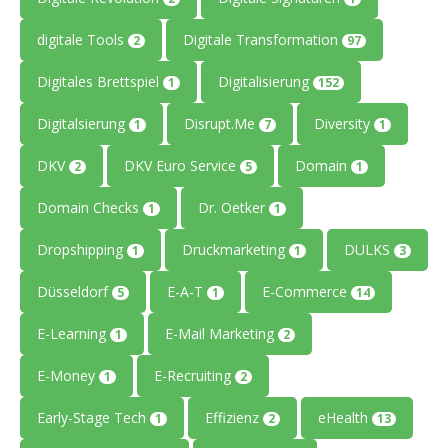
digitale Tools
Digitale Transformation
2
97
Digitales Brettspiel
Digitalisierung
1
152
Digitalsierung
Disrupt.Me
Diversity
1
7
1
DKV
DKV Euro Service
Domain
2
5
1
Domain Checks
Dr. Oetker
1
1
Dropshipping
Druckmarketing
DULKS
1
1
3
Düsseldorf
E-A-T
E-Commerce
5
1
14
E-Learning
E-Mail Marketing
1
2
E-Money
E-Recruiting
1
2
Early-Stage Tech
Effizienz
eHealth
1
2
13