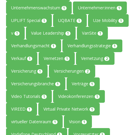
Unternehmenswachstum
Unternehmer:innen
1
1
UPLIFT Special
UQBATE
Uze Mobility
1
1
1
v
Value Leadership
VanSite
1
1
1
Verhandlungsmacht
Verhandlungsstrategie
1
1
Verkauf
Vernetzen
Vernetzung
1
1
2
Versicherung
Versicherungen
1
2
Versicherungsbranche
Verträge
1
1
Video Tutorials
Videokonferenzen
1
1
VIREED
Virtual Private Network
1
1
virtueller Datenraum
Vision
1
1
Vodafone Deutschland
Vorgesetzter
1
1