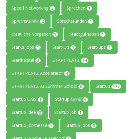
Speed Networking
Sprachen
2
1
Sprechstunde
Sprechstunden
2
1
staatliche Vorgaben
Stadtguthaben
1
1
Starke Jobs
Start-Up
Start-ups
1
1
1
Startkapital
STARTPLATZ
2
14
STARTPLATZ Accelerator
4
STARTPLATZ AI Summer School
Startup
2
175
Startup CMS
Startup Grind
1
6
Startup Idee
Startup Job
3
1
Startup Jobmesse
Startup Jobs
1
2
Startup Woche Düsseldorf
2