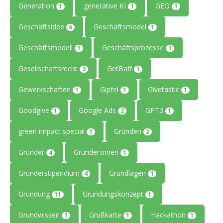
Generation
generative KI
GEO
1
1
1
Geschäftsidee
Geschäftsmodel
6
1
Geschäftsmodell
Geschäftsprozesse
1
1
Gesellschaftsrecht
GetBaff
2
1
Gewerkschaften
Gipfel
Givetastic
1
1
1
Goodgive
Google Ads
GPT3
1
2
1
green impact special
Gründen
1
2
Gründer
Gründer:innen
4
1
Gründerstipendium
Grundlagen
4
1
Gründung
Gründungskonzept
11
1
Grundwissen
Grußkarte
Hackathon
1
1
1