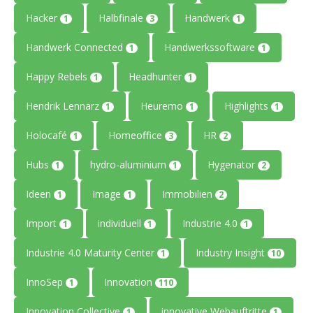
Hacker
Halbfinale
Handwerk
1
3
1
Handwerk Connected
Handwerkssoftware
1
1
Happy Rebels
Headhunter
1
1
Hendrik Lennarz
Heuremo
Highlights
1
1
1
Holocafé
Homeoffice
HR
1
3
2
Hubs
hydro-aluminium
Hygenator
1
1
2
Ideen
Image
Immobilien
1
1
2
Import
individuell
Industrie 4.0
1
1
1
Industrie 4.0 Maturity Center
Industry Insight
1
10
InnoSep
Innovation
1
110
Innovation Collective
innovative Webauftritte
1
1