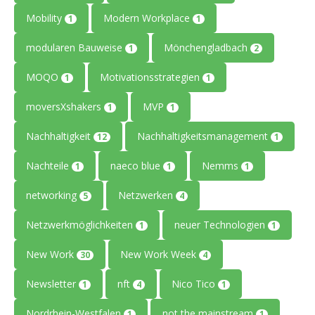
Mobility
Modern Workplace
1
1
modularen Bauweise
Mönchengladbach
1
2
MOQO
Motivationsstrategien
1
1
moversXshakers
MVP
1
1
Nachhaltigkeit
Nachhaltigkeitsmanagement
12
1
Nachteile
naeco blue
Nemms
1
1
1
networking
Netzwerken
5
4
Netzwerkmöglichkeiten
neuer Technologien
1
1
New Work
New Work Week
30
4
Newsletter
nft
Nico Tico
1
4
1
Nordrhein-Westfalen
not the mainstream
1
1