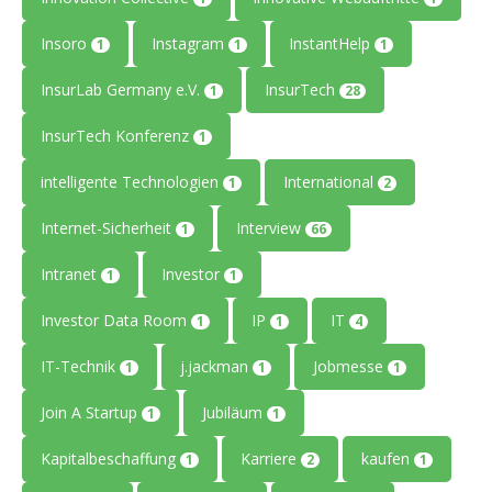
Insoro
Instagram
InstantHelp
1
1
1
InsurLab Germany e.V.
InsurTech
1
28
InsurTech Konferenz
1
intelligente Technologien
International
1
2
Internet-Sicherheit
Interview
1
66
Intranet
Investor
1
1
Investor Data Room
IP
IT
1
1
4
IT-Technik
j.jackman
Jobmesse
1
1
1
Join A Startup
Jubiläum
1
1
Kapitalbeschaffung
Karriere
kaufen
1
2
1