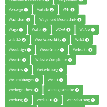
Vorsorge
Vorteile
VPN
1
2
3
Wachstum
Wäge- und Messtechnik
2
1
Wago
Wallet
WCAG
WeAre
1
2
1
1
web 3.0
Web Accessibility
Web3
2
1
4
Webdesign
Webpräsenz
Webseite
1
1
1
Website
Website-Compliance
7
1
Websites
Weiterbildung
1
1
Weiterbildungen
Welect
1
2
Werbegeschenk
Werbegeschenke
1
2
Werbung
Werksta.tt
Wertschätzung
4
1
1