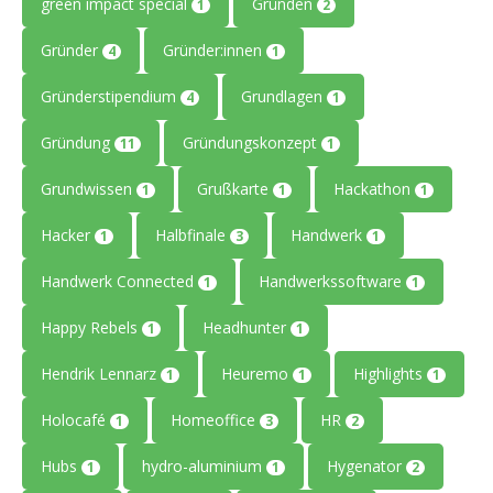
green impact special
Gründen
1
2
Gründer
Gründer:innen
4
1
Gründerstipendium
Grundlagen
4
1
Gründung
Gründungskonzept
11
1
Grundwissen
Grußkarte
Hackathon
1
1
1
Hacker
Halbfinale
Handwerk
1
3
1
Handwerk Connected
Handwerkssoftware
1
1
Happy Rebels
Headhunter
1
1
Hendrik Lennarz
Heuremo
Highlights
1
1
1
Holocafé
Homeoffice
HR
1
3
2
Hubs
hydro-aluminium
Hygenator
1
1
2