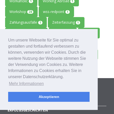
Workaholic
Working Abroad
1
1
Workshop
wss-redpoint
28
1
Zahlungsausfälle
Zeiterfassung
1
1
Zeitmanagement
Zeitreise
Ziele
2
1
1
Um unsere Webseite für Sie optimal zu
Zolitron
Zoll
Zollwissen
1
1
1
gestalten und fortlaufend verbessern zu
können, verwenden wir Cookies. Durch die
Zoom
Zukunft
Zulieferbetriebe
1
1
1
weitere Nutzung der Webseite stimmen Sie
der Verwendung von Cookies zu. Weitere
Zusammenarbeit
1
Informationen zu Cookies erhalten Sie in
unserer Datenschutzerklärung.
Kategorien
Mehr Informationen
Akzeptieren
ALLE BLOGBEITRÄGE
ERFOLGSGESCHICHTEN