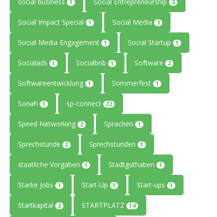
social business
Social Entrepreneurship
1
3
Social Impact Special
Social Media
1
3
Social Media Engagement
Social Startup
1
1
Socialads
Socialbnb
Software
1
1
2
Softwareentwicklung
Sommerfest
1
1
Sonah
sp-connect
1
22
Speed Networking
Sprachen
2
1
Sprechstunde
Sprechstunden
2
1
staatliche Vorgaben
Stadtguthaben
1
1
Starke Jobs
Start-Up
Start-ups
1
1
1
Startkapital
STARTPLATZ
2
14