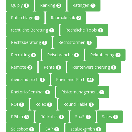
Quiply
Ranking
Ratingen
1
2
1
Ratstchläge
Raumakustik
1
2
rechtliche Beratung
Rechtliche Tools
1
1
Rechtsberatung
Rechtsformen
1
1
Recruiting
Reisebranche
Rekrutierung
4
1
2
Remote
Rente
Rentenversicherung
3
1
1
rheinalnd pitch
Rheinland-Pitch
1
66
Rhetorik-Seminar
Risikomanagement
1
1
ROI
Rolex
Round Table
1
1
1
RPitch
Rückblick
SaaS
Sales
3
1
2
1
Salesbox
SAP
scalue-gmbh
1
1
1