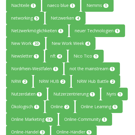
Nachteile
naeco blue
Nemms
1
1
1
networking
Netzwerken
5
4
Netzwerkmöglichkeiten
neuer Technologien
1
1
New Work
New Work Week
30
4
Newsletter
nft
Nico Tico
1
4
1
Nordrhein-Westfalen
not the mainstream
1
1
NRW
NRW HUB
NRW Hub Battle
2
2
2
Nutzerdaten
Nutzerzentrierung
Nyris
1
1
1
Ökologisch
Online
Online Learning
1
2
1
Online Marketing
Online-Community
14
1
Online-Handel
Online-Händler
3
1