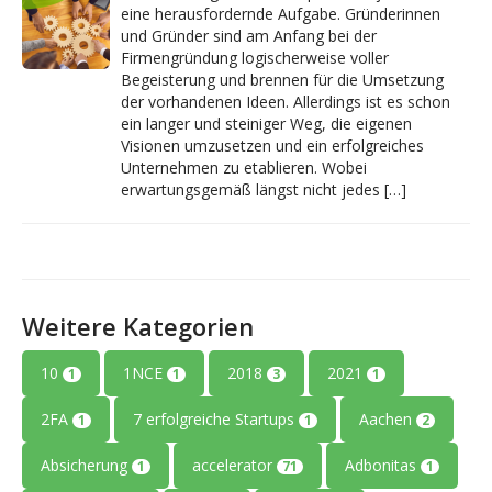
eine herausfordernde Aufgabe. Gründerinnen
und Gründer sind am Anfang bei der
Firmengründung logischerweise voller
Begeisterung und brennen für die Umsetzung
der vorhandenen Ideen. Allerdings ist es schon
ein langer und steiniger Weg, die eigenen
Visionen umzusetzen und ein erfolgreiches
Unternehmen zu etablieren. Wobei
erwartungsgemäß längst nicht jedes […]
Weitere Kategorien
10
1NCE
2018
2021
1
1
3
1
2FA
7 erfolgreiche Startups
Aachen
1
1
2
Absicherung
accelerator
Adbonitas
1
71
1