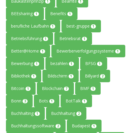
Baukastenprinzip
Beamte
1
1
BEEsharing
Benefits
1
1
berufliche Laufbahn
best-gruppe
1
1
Betriebsführung
Betriebsrat
1
1
Better@Home
Bewerberverfolgungssysteme
1
1
Bewerbung
bezahlen
BFSG
1
1
1
Bibliothek
Bildschirm
Billyard
1
1
2
Bitcoin
Blockchain
BMF
1
7
1
Bonn
Bots
BotTalk
3
1
1
Buchhalting
Buchhaltung
1
2
Buchhaltungssoftware
Budapest
2
1