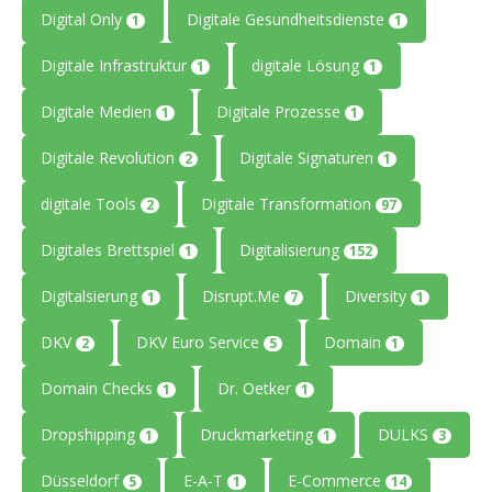
Digital Only
Digitale Gesundheitsdienste
1
1
Digitale Infrastruktur
digitale Lösung
1
1
Digitale Medien
Digitale Prozesse
1
1
Digitale Revolution
Digitale Signaturen
2
1
digitale Tools
Digitale Transformation
2
97
Digitales Brettspiel
Digitalisierung
1
152
Digitalsierung
Disrupt.Me
Diversity
1
7
1
DKV
DKV Euro Service
Domain
2
5
1
Domain Checks
Dr. Oetker
1
1
Dropshipping
Druckmarketing
DULKS
1
1
3
Düsseldorf
E-A-T
E-Commerce
5
1
14