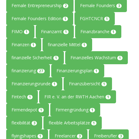
Female Entrepreneurship
Female Founders
2
3
Female Founders Edition
FGHTCNCR
1
1
FIMO
Finanzamt
Finanzbranche
1
1
1
Finanzen
finanzielle Mittel
1
1
finanzielle Sicherheit
Finanzielles Wachstum
1
1
finanzierung
Finanzierungsplan
27
1
Finanzierungsrunde
Finanzübersicht
1
1
Fintech
FIR e. V. an der RWTH Aachen
1
1
Firmendepot
Firmengründung
1
1
flexibilität
flexible Arbeitsplätze
3
1
flyingshapes
Freelancer
Freiberufler
1
3
3