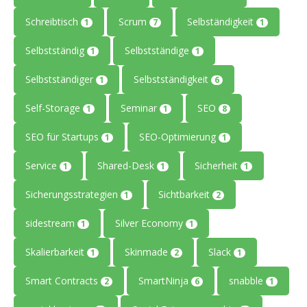
Schreibtisch
Scrum
Selbständigkeit
1
7
1
Selbstständig
Selbstständige
1
1
Selbstständiger
Selbstständigkeit
1
6
Self-Storage
Seminar
SEO
1
1
8
SEO für Startups
SEO-Optimierung
1
1
Service
Shared-Desk
Sicherheit
1
1
1
Sicherungsstrategien
Sichtbarkeit
1
2
sidestream
Silver Economy
1
1
Skalierbarkeit
Skinmade
Slack
1
2
1
Smart Contracts
SmartNinja
snabble
2
6
1