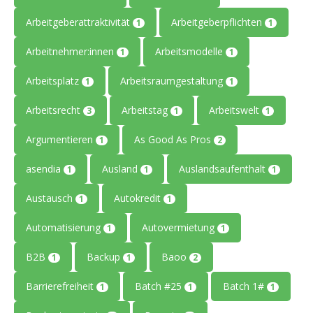
Arbeitgeberattraktivität
Arbeitgeberpflichten
1
1
Arbeitnehmer:innen
Arbeitsmodelle
1
1
Arbeitsplatz
Arbeitsraumgestaltung
1
1
Arbeitsrecht
Arbeitstag
Arbeitswelt
3
1
1
Argumentieren
As Good As Pros
1
2
asendia
Ausland
Auslandsaufenthalt
1
1
1
Austausch
Autokredit
1
1
Automatisierung
Autovermietung
1
1
B2B
Backup
Baoo
1
1
2
Barrierefreiheit
Batch #25
Batch 1#
1
1
1