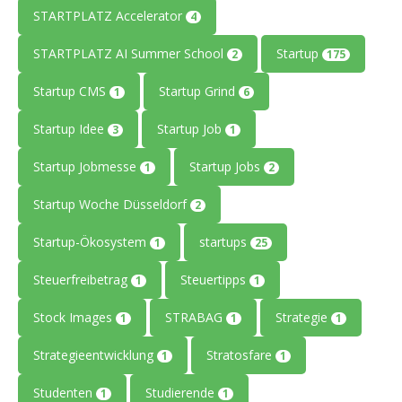
STARTPLATZ Accelerator
4
STARTPLATZ AI Summer School
Startup
2
175
Startup CMS
Startup Grind
1
6
Startup Idee
Startup Job
3
1
Startup Jobmesse
Startup Jobs
1
2
Startup Woche Düsseldorf
2
Startup-Ökosystem
startups
1
25
Steuerfreibetrag
Steuertipps
1
1
Stock Images
STRABAG
Strategie
1
1
1
Strategieentwicklung
Stratosfare
1
1
Studenten
Studierende
1
1