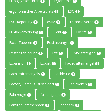
Erfolgsgeschichten
Ergonomie
1
1
ergonomischer Arbeitsplatz
ESG
1
1
ESG-Reporting
eSIM
Estancia Verde
1
1
1
EU-KI-Verordnung
Event
Events
1
3
1
Excel-Tabellen
Existenzangst
1
1
Existenzgründung
Exit
Exit-Strategien
1
1
1
Expansion
Export
Fachkräftemangel
1
1
1
Fachkräftemangels
Fachleute
1
1
Factory Campus Düsseldorf
Fähigkeiten
1
1
Fahrzeuge
fairlanguage
1
1
Familienunternehmen
Feedback
1
1