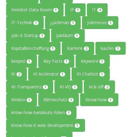
Investor Data Room
IP
IT
1
1
4
IT-Technik
j.jackman
Jobmesse
1
1
1
Join A Startup
Jubiläum
1
1
Kapitalbeschaffung
Karriere
kaufen
1
2
1
keepist
Key Facts
Keyword
1
1
1
KI
KI Acclerator
KI-Chatbot
2
1
1
KI-Transparenz
KI-VO
kick-off
1
1
2
Kindoo
Klimaschutz
Know-how
1
1
1
know-how-handouts-folien
1
know-how-it-web-development
1