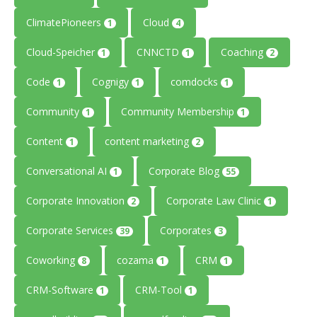
ClimatePioneers
Cloud
1
4
Cloud-Speicher
CNNCTD
Coaching
1
1
2
Code
Cognigy
comdocks
1
1
1
Community
Community Membership
1
1
Content
content marketing
1
2
Conversational AI
Corporate Blog
1
55
Corporate Innovation
Corporate Law Clinic
2
1
Corporate Services
Corporates
39
3
Coworking
cozama
CRM
8
1
1
CRM-Software
CRM-Tool
1
1