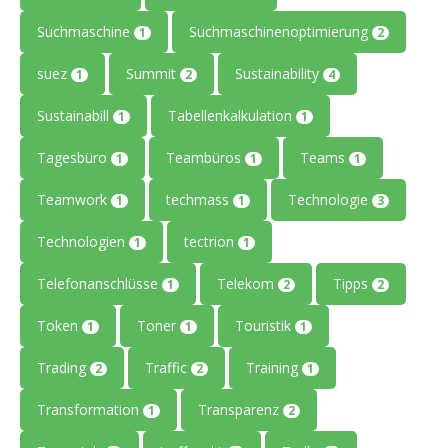
Suchmaschine
Suchmaschinenoptimierung
1
2
suez
Summit
Sustainability
1
2
4
Sustainabill
Tabellenkalkulation
1
1
Tagesbüro
Teambüros
Teams
1
1
1
Teamwork
techmass
Technologie
1
1
3
Technologien
tectrion
1
1
Telefonanschlüsse
Telekom
Tipps
1
2
2
Token
Toner
Touristik
1
1
1
Trading
Traffic
Training
2
2
1
Transformation
Transparenz
1
2