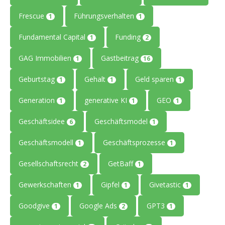
Frescue
Führungsverhalten
1
1
Fundamental Capital
Funding
1
2
GAG Immobilien
Gastbeitrag
1
16
Geburtstag
Gehalt
Geld sparen
1
1
1
Generation
generative KI
GEO
1
1
1
Geschäftsidee
Geschäftsmodel
6
1
Geschäftsmodell
Geschäftsprozesse
1
1
Gesellschaftsrecht
GetBaff
2
1
Gewerkschaften
Gipfel
Givetastic
1
1
1
Goodgive
Google Ads
GPT3
1
2
1