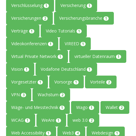
Verschlüsselung
Versicherung
1
1
Versicherungen
Versicherungsbranche
2
1
Verträge
Video Tutorials
1
1
Videokonferenzen
VIREED
1
1
Virtual Private Network
virtueller Datenraum
1
1
Vision
Vodafone Deutschland
1
1
Vorgesetzter
Vorsorge
Vorteile
1
1
2
VPN
Wachstum
3
2
Wäge- und Messtechnik
Wago
Wallet
1
1
2
WCAG
WeAre
web 3.0
1
1
2
Web Accessibility
Web3
Webdesign
1
4
1