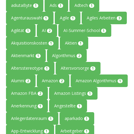
adiutaByte
Ads
Adtech
1
1
1
Agenturauswahl
Agile
Agiles Arbeiten
1
1
3
Agilität
AI
AI-Summer-School
1
2
1
Akquisitionskosten
Aktien
1
1
Aktienmarkt
Algorithmus
1
2
Altersstereotype
Altersvorsorge
1
1
Alumni
Amazon
Amazon Algorithmus
2
2
1
Amazon FBA
Amazon Listings
2
1
Anerkennung
Angestellte
1
1
Anlegerdatenraum
aparkado
1
1
App-Entwicklung
Arbeitgeber
1
1