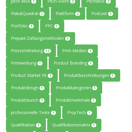
pitch deck
Pitch-Event
Pitchdeck
1
2
2
PlakatQuadrat
Plattform
Podcast
1
2
1
Portfolio
PPC
1
1
Prepaid-Zahlungsmethoden
1
Pressemitteilung
Print-Medien
12
1
Printwerbung
Product Branding
1
1
Product Market Fit
Produktbeschreibungen
1
1
Produktdesign
Produktkategorien
1
1
Produktlaunch
Produktmerkmale
1
1
professionelle Texte
PropTech
1
1
Qualifikation
Qualifikationsmatrix
1
1