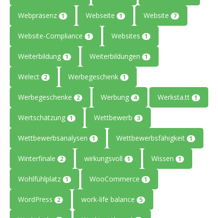
Webpräsenz
Webseite
Website
1
1
7
Website-Compliance
Websites
1
1
Weiterbildung
Weiterbildungen
1
1
Welect
Werbegeschenk
2
1
Werbegeschenke
Werbung
Werksta.tt
2
4
1
Wertschätzung
Wettbewerb
1
3
Wettbewerbsanalysen
Wettbewerbsfähigkeit
1
1
Winterfinale
wirkungsvoll
Wissen
2
1
1
Wohlfühlplatz
WooCommerce
1
1
WordPress
work-life balance
2
5