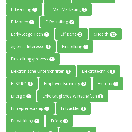
E-Learning
E-Mail Marketing
1
2
E-Money
E-Recruiting
1
2
Early-Stage Tech
Effizienz
eHealth
1
2
13
eigenes Interesse
Einstellung
1
1
Einstellungsprozess
1
Elektronische Unterschriften
Elektrotechnik
1
1
ELSPRO
Employer Branding
Emteria
1
2
1
Energie
Enkeltaugliches Wirtschaften
1
1
Entrepreneurship
Entwickler
1
1
Entwicklung
Erfolg
1
3