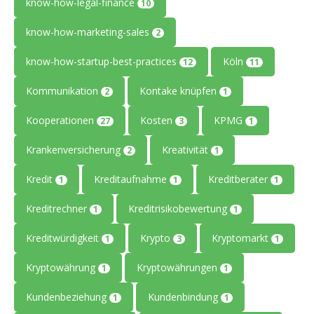
know-how-legal-finance
10
know-how-marketing-sales
2
know-how-startup-best-practices
Köln
12
11
Kommunikation
Kontake knüpfen
2
1
Kooperationen
Kosten
KPMG
27
3
1
Krankenversicherung
Kreativität
2
1
Kredit
Kreditaufnahme
Kreditberater
1
1
1
Kreditrechner
Kreditrisikobewertung
1
1
Kreditwürdigkeit
Krypto
Kryptomarkt
1
3
1
Kryptowährung
Kryptowährungen
1
1
Kundenbeziehung
Kundenbindung
1
1