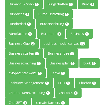
Bumann & Sohn
Bürgschaften
Büro
1
1
2
Büroalltag
Büroausstattung
1
1
Bürobedarf
Büroeinrichtung
1
1
Büroflächen
Büroraum
Business
1
1
1
Business Club
business model canvas
2
10
Business starten
Business-Idee
1
1
Businesscoaching
Businessplan
buuk
1
5
1
bvk-patentanwälte
Canva
1
1
Cashflow Management
CDO
Chatbot
1
1
1
Chatbot-Kennzeichnung
Chatbots
1
1
ChatGPT
climate farmers
3
1