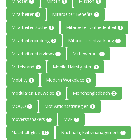
Mindset
Minten
Mission
1
1
1
Mitarbeiter
Mitarbeiter-Benefits
4
1
Mitarbeiter-Suche
Mitarbeiter-Zufriedenheit
1
1
Mitarbeiterbindung
Mitarbeiterentwicklung
2
1
Mitarbeiterinterviews
Mitbewerber
1
1
Mittelstand
Mobile Hairstylisten
2
1
Mobility
Modern Workplace
1
1
modularen Bauweise
Mönchengladbach
1
2
MOQO
Motivationsstrategien
1
1
moversXshakers
MVP
1
1
Nachhaltigkeit
Nachhaltigkeitsmanagement
12
1