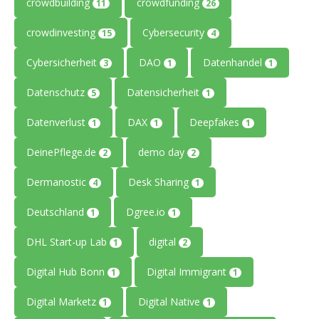
crowdbuilding
crowdfunding
11
26
crowdinvesting
Cybersecurity
15
4
Cybersicherheit
DAO
Datenhandel
3
1
1
Datenschutz
Datensicherheit
5
1
Datenverlust
DAX
Deepfakes
1
1
1
DeinePflege.de
demo day
2
2
Dermanostic
Desk Sharing
4
1
Deutschland
Dgree.io
1
1
DHL Start-up Lab
digital
1
2
Digital Hub Bonn
Digital Immigrant
1
1
Digital Marketz
Digital Native
1
1