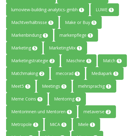
lumoview-building-analytics-gmbh
LUWE
1
1
Machtverhältnisse
Make or Buy
1
1
Markenbindung
markenpflege
1
1
Marketing
MarketingMix
5
1
Marketingstrategie
Maschine
Match
2
1
1
Matchmaking
mecorad
Mediapark
2
1
1
Meet5
Meetings
mehrsprachig
1
1
1
Meme Coins
Mentoring
1
1
Mentorinnen und Mentoren
metaverse
1
2
Metropole
MiCA
Miele
1
1
1