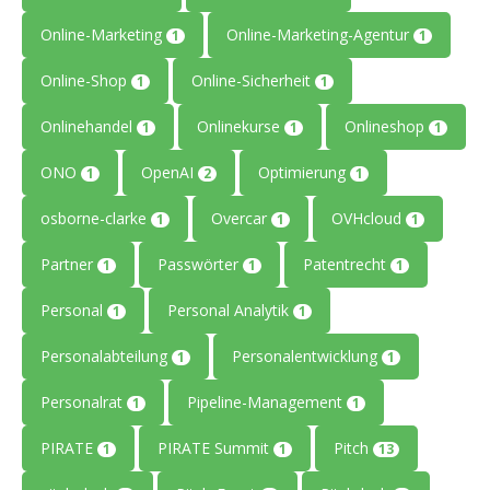
Online-Marketing
Online-Marketing-Agentur
1
1
Online-Shop
Online-Sicherheit
1
1
Onlinehandel
Onlinekurse
Onlineshop
1
1
1
ONO
OpenAI
Optimierung
1
2
1
osborne-clarke
Overcar
OVHcloud
1
1
1
Partner
Passwörter
Patentrecht
1
1
1
Personal
Personal Analytik
1
1
Personalabteilung
Personalentwicklung
1
1
Personalrat
Pipeline-Management
1
1
PIRATE
PIRATE Summit
Pitch
1
1
13