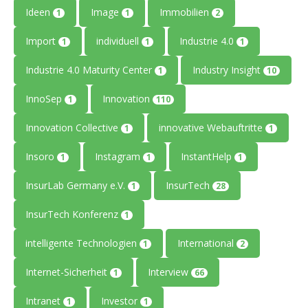
Ideen
Image
Immobilien
1
1
2
Import
individuell
Industrie 4.0
1
1
1
Industrie 4.0 Maturity Center
Industry Insight
1
10
InnoSep
Innovation
1
110
Innovation Collective
innovative Webauftritte
1
1
Insoro
Instagram
InstantHelp
1
1
1
InsurLab Germany e.V.
InsurTech
1
28
InsurTech Konferenz
1
intelligente Technologien
International
1
2
Internet-Sicherheit
Interview
1
66
Intranet
Investor
1
1