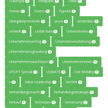
Traumjob
treffpunkt
Trello
2
1
1
Trends
Tsorro
TypeAd
1
1
1
Übergabeprotokolle
ucura
umdenken
1
1
1
Umwelt
Unfall-Navi
Unternehmen
1
1
2
Unternehmenserfolg
Unternehmensführung
1
2
Unternehmensgründung
3
Unternehmenswachstum
Unternehmer:innen
1
1
UPLIFT Special
UQBATE
Uze Mobility
1
1
1
v
Value Leadership
VanSite
1
1
1
Verhandlungsmacht
Verhandlungsstrategie
1
1
Verkauf
Vernetzen
Vernetzung
1
1
2