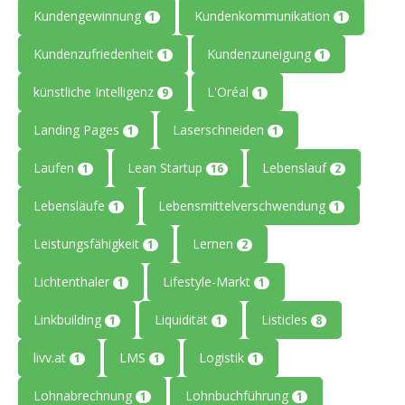
Kundengewinnung
Kundenkommunikation
1
1
Kundenzufriedenheit
Kundenzuneigung
1
1
künstliche Intelligenz
L'Oréal
9
1
Landing Pages
Laserschneiden
1
1
Laufen
Lean Startup
Lebenslauf
1
16
2
Lebensläufe
Lebensmittelverschwendung
1
1
Leistungsfähigkeit
Lernen
1
2
Lichtenthaler
Lifestyle-Markt
1
1
Linkbuilding
Liquidität
Listicles
1
1
8
livv.at
LMS
Logistik
1
1
1
Lohnabrechnung
Lohnbuchführung
1
1