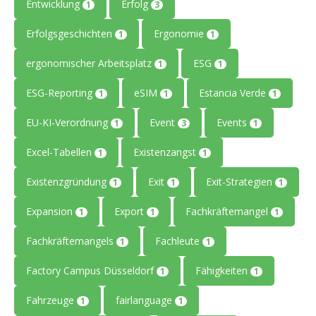
Entwicklung
Erfolg
1
3
Erfolgsgeschichten
Ergonomie
1
1
ergonomischer Arbeitsplatz
ESG
1
1
ESG-Reporting
eSIM
Estancia Verde
1
1
1
EU-KI-Verordnung
Event
Events
1
3
1
Excel-Tabellen
Existenzangst
1
1
Existenzgründung
Exit
Exit-Strategien
1
1
1
Expansion
Export
Fachkräftemangel
1
1
1
Fachkräftemangels
Fachleute
1
1
Factory Campus Düsseldorf
Fähigkeiten
1
1
Fahrzeuge
fairlanguage
1
1