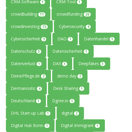
CRM-Software
CRM-Tool
1
1
crowdbuilding
crowdfunding
11
26
crowdinvesting
Cybersecurity
15
4
Cybersicherheit
DAO
Datenhandel
3
1
1
Datenschutz
Datensicherheit
5
1
Datenverlust
DAX
Deepfakes
1
1
1
DeinePflege.de
demo day
2
2
Dermanostic
Desk Sharing
4
1
Deutschland
Dgree.io
1
1
DHL Start-up Lab
digital
1
2
Digital Hub Bonn
Digital Immigrant
1
1