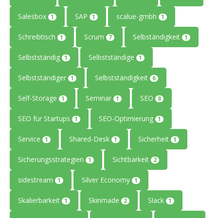
Salesbox
SAP
scalue-gmbh
1
1
1
Schreibtisch
Scrum
Selbständigkeit
1
7
1
Selbstständig
Selbstständige
1
1
Selbstständiger
Selbstständigkeit
1
6
Self-Storage
Seminar
SEO
1
1
8
SEO für Startups
SEO-Optimierung
1
1
Service
Shared-Desk
Sicherheit
1
1
1
Sicherungsstrategien
Sichtbarkeit
1
2
sidestream
Silver Economy
1
1
Skalierbarkeit
Skinmade
Slack
1
2
1