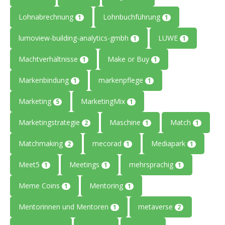
Lohnabrechnung
Lohnbuchführung
1
1
lumoview-building-analytics-gmbh
LUWE
1
1
Machtverhältnisse
Make or Buy
1
1
Markenbindung
markenpflege
1
1
Marketing
MarketingMix
5
1
Marketingstrategie
Maschine
Match
2
1
1
Matchmaking
mecorad
Mediapark
2
1
1
Meet5
Meetings
mehrsprachig
1
1
1
Meme Coins
Mentoring
1
1
Mentorinnen und Mentoren
metaverse
1
2