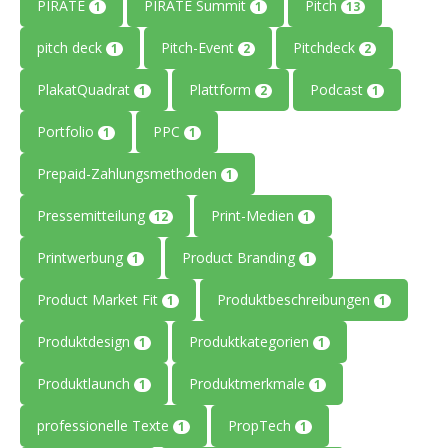
PIRATE
PIRATE Summit
Pitch
1
1
13
pitch deck
Pitch-Event
Pitchdeck
1
2
2
PlakatQuadrat
Plattform
Podcast
1
2
1
Portfolio
PPC
1
1
Prepaid-Zahlungsmethoden
1
Pressemitteilung
Print-Medien
12
1
Printwerbung
Product Branding
1
1
Product Market Fit
Produktbeschreibungen
1
1
Produktdesign
Produktkategorien
1
1
Produktlaunch
Produktmerkmale
1
1
professionelle Texte
PropTech
1
1