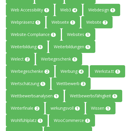
Web Accessibility
Web3
Webdesign
1
4
1
Webpräsenz
Webseite
Website
1
1
7
Website-Compliance
Websites
1
1
Weiterbildung
Weiterbildungen
1
1
Welect
Werbegeschenk
2
1
Werbegeschenke
Werbung
Werksta.tt
2
4
1
Wertschätzung
Wettbewerb
1
3
Wettbewerbsanalysen
Wettbewerbsfähigkeit
1
1
Winterfinale
wirkungsvoll
Wissen
2
1
1
Wohlfühlplatz
WooCommerce
1
1