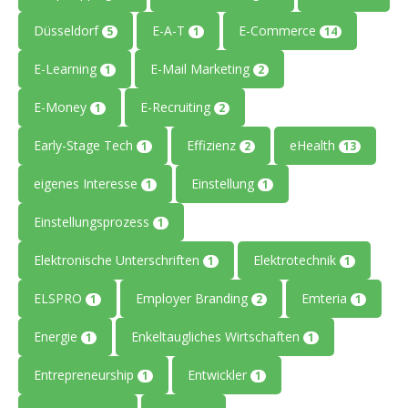
Düsseldorf
E-A-T
E-Commerce
5
1
14
E-Learning
E-Mail Marketing
1
2
E-Money
E-Recruiting
1
2
Early-Stage Tech
Effizienz
eHealth
1
2
13
eigenes Interesse
Einstellung
1
1
Einstellungsprozess
1
Elektronische Unterschriften
Elektrotechnik
1
1
ELSPRO
Employer Branding
Emteria
1
2
1
Energie
Enkeltaugliches Wirtschaften
1
1
Entrepreneurship
Entwickler
1
1