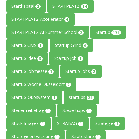
Startkapital
STARTPLATZ
2
14
STARTPLATZ Accelerator
4
STARTPLATZ AI Summer School
Startup
2
175
Startup CMS
Startup Grind
1
6
Startup Idee
Startup Job
3
1
Startup Jobmesse
Startup Jobs
1
2
Startup Woche Düsseldorf
2
Startup-Ökosystem
startups
1
25
Steuerfreibetrag
Steuertipps
1
1
Stock Images
STRABAG
Strategie
1
1
1
Strategieentwicklung
Stratosfare
1
1