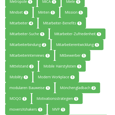
Metropole
MiCA
Miele
1
1
1
Mindset
Minten
Mission
1
1
1
Mitarbeiter
Mitarbeiter-Benefits
4
1
Mitarbeiter-Suche
Mitarbeiter-Zufriedenheit
1
1
Mitarbeiterbindung
Mitarbeiterentwicklung
2
1
Mitarbeiterinterviews
Mitbewerber
1
1
Mittelstand
Mobile Hairstylisten
2
1
Mobility
Modern Workplace
1
1
modularen Bauweise
Mönchengladbach
1
2
MOQO
Motivationsstrategien
1
1
moversXshakers
MVP
1
1