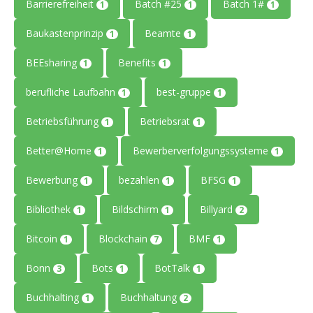
Barrierefreiheit
Batch #25
Batch 1#
1
1
1
Baukastenprinzip
Beamte
1
1
BEEsharing
Benefits
1
1
berufliche Laufbahn
best-gruppe
1
1
Betriebsführung
Betriebsrat
1
1
Better@Home
Bewerberverfolgungssysteme
1
1
Bewerbung
bezahlen
BFSG
1
1
1
Bibliothek
Bildschirm
Billyard
1
1
2
Bitcoin
Blockchain
BMF
1
7
1
Bonn
Bots
BotTalk
3
1
1
Buchhalting
Buchhaltung
1
2