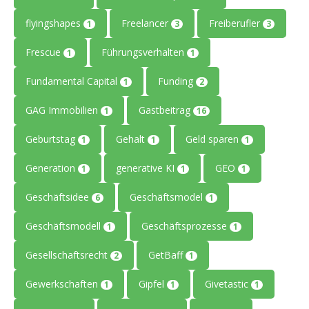
flyingshapes
Freelancer
Freiberufler
1
3
3
Frescue
Führungsverhalten
1
1
Fundamental Capital
Funding
1
2
GAG Immobilien
Gastbeitrag
1
16
Geburtstag
Gehalt
Geld sparen
1
1
1
Generation
generative KI
GEO
1
1
1
Geschäftsidee
Geschäftsmodel
6
1
Geschäftsmodell
Geschäftsprozesse
1
1
Gesellschaftsrecht
GetBaff
2
1
Gewerkschaften
Gipfel
Givetastic
1
1
1