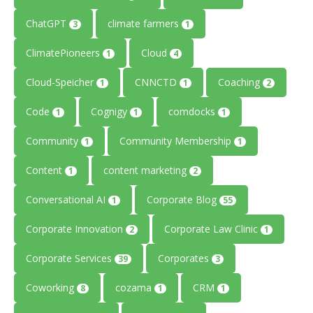
ChatGPT
climate farmers
3
1
ClimatePioneers
Cloud
1
4
Cloud-Speicher
CNNCTD
Coaching
1
1
2
Code
Cognigy
comdocks
1
1
1
Community
Community Membership
1
1
Content
content marketing
1
2
Conversational AI
Corporate Blog
1
55
Corporate Innovation
Corporate Law Clinic
2
1
Corporate Services
Corporates
39
3
Coworking
cozama
CRM
8
1
1