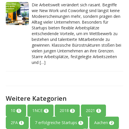
Die Arbeitswelt verändert sich rasant. Begriffe
wie New Work und Coworking sind längst keine
Modeerscheinungen mehr, sondern prägen den
Alltag vieler Unternehmen. Besonders für
Startups bieten flexible Arbeitsplätze
entscheidende Vorteile, um im Wettbewerb zu
bestehen und talentierte Mitarbeitende zu
gewinnen. Klassische Bürostrukturen stoßen bei
vielen jungen Unternehmen an ihre Grenzen.
Starre Arbeitsplätze, festgelegte Arbeitszeiten
und […]
Weitere Kategorien
10
1NCE
2018
2021
1
1
3
1
2FA
7 erfolgreiche Startups
Aachen
1
1
2