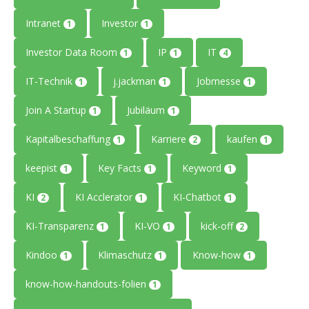
Intranet
Investor
1
1
Investor Data Room
IP
IT
1
1
4
IT-Technik
j.jackman
Jobmesse
1
1
1
Join A Startup
Jubiläum
1
1
Kapitalbeschaffung
Karriere
kaufen
1
2
1
keepist
Key Facts
Keyword
1
1
1
KI
KI Acclerator
KI-Chatbot
2
1
1
KI-Transparenz
KI-VO
kick-off
1
1
2
Kindoo
Klimaschutz
Know-how
1
1
1
know-how-handouts-folien
1