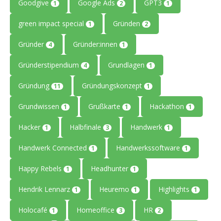
Goodgive
Google Ads
GPT3
1
2
1
green impact special
Gründen
1
2
Gründer
Gründer:innen
4
1
Gründerstipendium
Grundlagen
4
1
Gründung
Gründungskonzept
11
1
Grundwissen
Grußkarte
Hackathon
1
1
1
Hacker
Halbfinale
Handwerk
1
3
1
Handwerk Connected
Handwerkssoftware
1
1
Happy Rebels
Headhunter
1
1
Hendrik Lennarz
Heuremo
Highlights
1
1
1
Holocafé
Homeoffice
HR
1
3
2