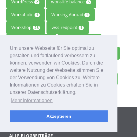
WordPress
work-life balance
2
5
Workaholic
Working Abroad
1
1
Workshop
wss-redpoint
28
1
Zahlungsausfälle
Zeiterfassung
1
1
Um unsere Webseite für Sie optimal zu
Zeitmanagement
Zeitreise
Ziele
2
1
1
gestalten und fortlaufend verbessern zu
können, verwenden wir Cookies. Durch die
Zolitron
Zoll
Zollwissen
1
1
1
weitere Nutzung der Webseite stimmen Sie
der Verwendung von Cookies zu. Weitere
Zoom
Zukunft
Zulieferbetriebe
1
1
1
Informationen zu Cookies erhalten Sie in
Zusammenarbeit
1
unserer Datenschutzerklärung.
Mehr Informationen
Kategorien
Akzeptieren
ALLE BLOGBEITRÄGE