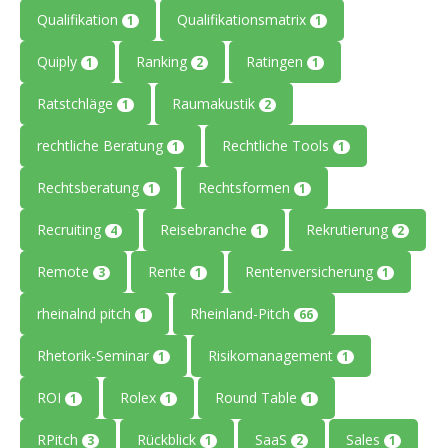
Qualifikation
Qualifikationsmatrix
1
1
Quiply
Ranking
Ratingen
1
2
1
Ratstchläge
Raumakustik
1
2
rechtliche Beratung
Rechtliche Tools
1
1
Rechtsberatung
Rechtsformen
1
1
Recruiting
Reisebranche
Rekrutierung
4
1
2
Remote
Rente
Rentenversicherung
3
1
1
rheinalnd pitch
Rheinland-Pitch
1
66
Rhetorik-Seminar
Risikomanagement
1
1
ROI
Rolex
Round Table
1
1
1
RPitch
Rückblick
SaaS
Sales
3
1
2
1