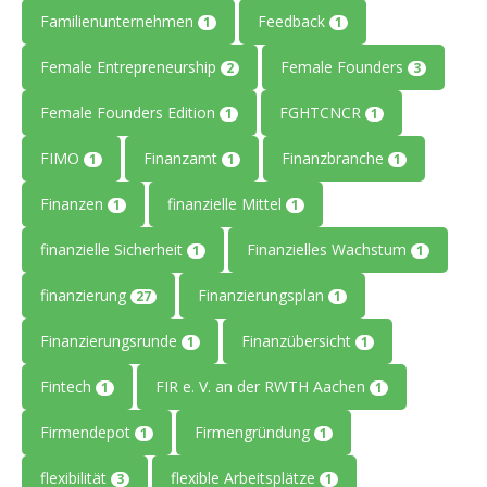
Familienunternehmen
Feedback
1
1
Female Entrepreneurship
Female Founders
2
3
Female Founders Edition
FGHTCNCR
1
1
FIMO
Finanzamt
Finanzbranche
1
1
1
Finanzen
finanzielle Mittel
1
1
finanzielle Sicherheit
Finanzielles Wachstum
1
1
finanzierung
Finanzierungsplan
27
1
Finanzierungsrunde
Finanzübersicht
1
1
Fintech
FIR e. V. an der RWTH Aachen
1
1
Firmendepot
Firmengründung
1
1
flexibilität
flexible Arbeitsplätze
3
1