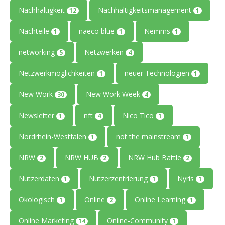
Nachhaltigkeit
Nachhaltigkeitsmanagement
12
1
Nachteile
naeco blue
Nemms
1
1
1
networking
Netzwerken
5
4
Netzwerkmöglichkeiten
neuer Technologien
1
1
New Work
New Work Week
30
4
Newsletter
nft
Nico Tico
1
4
1
Nordrhein-Westfalen
not the mainstream
1
1
NRW
NRW HUB
NRW Hub Battle
2
2
2
Nutzerdaten
Nutzerzentrierung
Nyris
1
1
1
Ökologisch
Online
Online Learning
1
2
1
Online Marketing
Online-Community
14
1