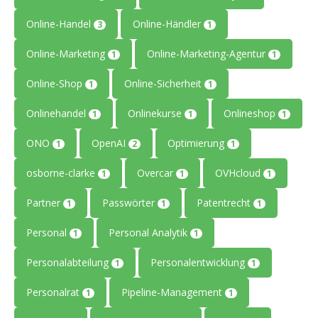
Online-Handel
Online-Händler
3
1
Online-Marketing
Online-Marketing-Agentur
1
1
Online-Shop
Online-Sicherheit
1
1
Onlinehandel
Onlinekurse
Onlineshop
1
1
1
ONO
OpenAI
Optimierung
1
2
1
osborne-clarke
Overcar
OVHcloud
1
1
1
Partner
Passwörter
Patentrecht
1
1
1
Personal
Personal Analytik
1
1
Personalabteilung
Personalentwicklung
1
1
Personalrat
Pipeline-Management
1
1