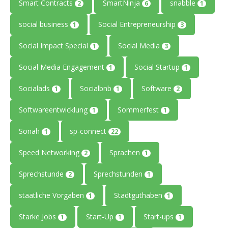
Smart Contracts
SmartNinja
snabble
2
6
1
social business
Social Entrepreneurship
1
3
Social Impact Special
Social Media
1
3
Social Media Engagement
Social Startup
1
1
Socialads
Socialbnb
Software
1
1
2
Softwareentwicklung
Sommerfest
1
1
Sonah
sp-connect
1
22
Speed Networking
Sprachen
2
1
Sprechstunde
Sprechstunden
2
1
staatliche Vorgaben
Stadtguthaben
1
1
Starke Jobs
Start-Up
Start-ups
1
1
1