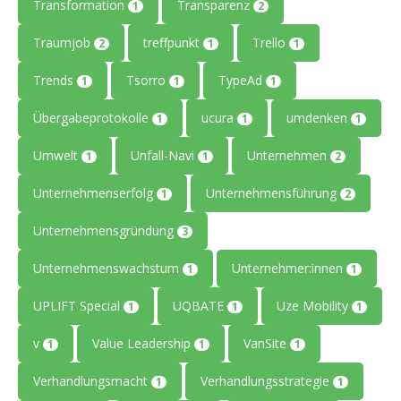
Transformation
Transparenz
1
2
Traumjob
treffpunkt
Trello
2
1
1
Trends
Tsorro
TypeAd
1
1
1
Übergabeprotokolle
ucura
umdenken
1
1
1
Umwelt
Unfall-Navi
Unternehmen
1
1
2
Unternehmenserfolg
Unternehmensführung
1
2
Unternehmensgründung
3
Unternehmenswachstum
Unternehmer:innen
1
1
UPLIFT Special
UQBATE
Uze Mobility
1
1
1
v
Value Leadership
VanSite
1
1
1
Verhandlungsmacht
Verhandlungsstrategie
1
1