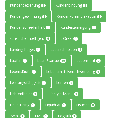
Kundenbeziehung
Kundenbindung
1
1
Kundengewinnung
Kundenkommunikation
1
1
Kundenzufriedenheit
Kundenzuneigung
1
1
künstliche Intelligenz
L'Oréal
9
1
Landing Pages
Laserschneiden
1
1
Laufen
Lean Startup
Lebenslauf
1
16
2
Lebensläufe
Lebensmittelverschwendung
1
1
Leistungsfähigkeit
Lernen
1
2
Lichtenthaler
Lifestyle-Markt
1
1
Linkbuilding
Liquidität
Listicles
1
1
8
livv.at
LMS
Logistik
1
1
1