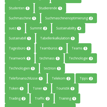
Studenten
Studierende
1
1
Suchmaschine
Suchmaschinenoptimierung
1
2
suez
Summit
Sustainability
1
2
4
Sustainabill
Tabellenkalkulation
1
1
Tagesbüro
Teambüros
Teams
1
1
1
Teamwork
techmass
Technologie
1
1
3
Technologien
tectrion
1
1
Telefonanschlüsse
Telekom
Tipps
1
2
2
Token
Toner
Touristik
1
1
1
Trading
Traffic
Training
2
2
1