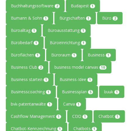
Buchhaltungssoftware
Budapest
2
1
Bumann & Sohn
Bürgschaften
Büro
1
1
2
Büroalltag
Büroausstattung
1
1
Bürobedarf
Büroeinrichtung
1
1
Büroflächen
Büroraum
Business
1
1
1
Business Club
business model canvas
2
10
Business starten
Business-Idee
1
1
Businesscoaching
Businessplan
buuk
1
5
1
bvk-patentanwälte
Canva
1
1
Cashflow Management
CDO
Chatbot
1
1
1
Chatbot-Kennzeichnung
Chatbots
1
1