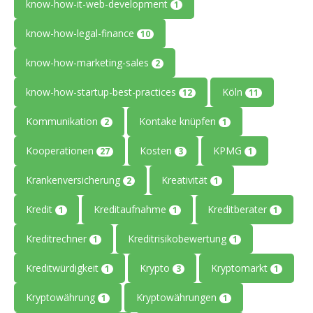
know-how-it-web-development
1
know-how-legal-finance
10
know-how-marketing-sales
2
know-how-startup-best-practices
Köln
12
11
Kommunikation
Kontake knüpfen
2
1
Kooperationen
Kosten
KPMG
27
3
1
Krankenversicherung
Kreativität
2
1
Kredit
Kreditaufnahme
Kreditberater
1
1
1
Kreditrechner
Kreditrisikobewertung
1
1
Kreditwürdigkeit
Krypto
Kryptomarkt
1
3
1
Kryptowährung
Kryptowährungen
1
1