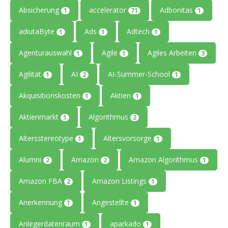
Absicherung
accelerator
Adbonitas
1
71
1
adiutaByte
Ads
Adtech
1
1
1
Agenturauswahl
Agile
Agiles Arbeiten
1
1
3
Agilität
AI
AI-Summer-School
1
2
1
Akquisitionskosten
Aktien
1
1
Aktienmarkt
Algorithmus
1
2
Altersstereotype
Altersvorsorge
1
1
Alumni
Amazon
Amazon Algorithmus
2
2
1
Amazon FBA
Amazon Listings
2
1
Anerkennung
Angestellte
1
1
Anlegerdatenraum
aparkado
1
1