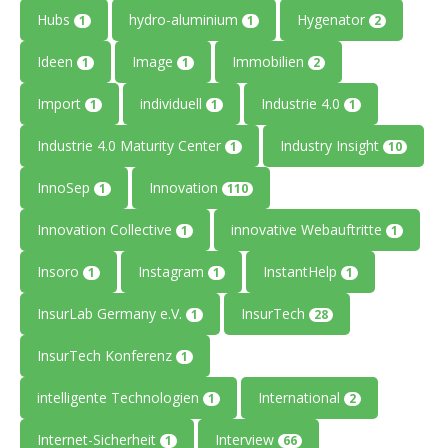
Hubs
hydro-aluminium
Hygenator
1
1
2
Ideen
Image
Immobilien
1
1
2
Import
individuell
Industrie 4.0
1
1
1
Industrie 4.0 Maturity Center
Industry Insight
1
10
InnoSep
Innovation
1
110
Innovation Collective
innovative Webauftritte
1
1
Insoro
Instagram
InstantHelp
1
1
1
InsurLab Germany e.V.
InsurTech
1
28
InsurTech Konferenz
1
intelligente Technologien
International
1
2
Internet-Sicherheit
Interview
1
66