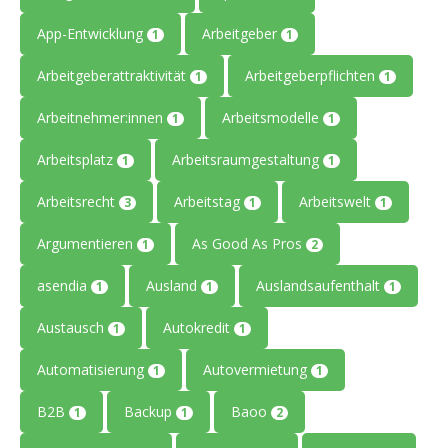
App-Entwicklung
Arbeitgeber
1
1
Arbeitgeberattraktivität
Arbeitgeberpflichten
1
1
Arbeitnehmer:innen
Arbeitsmodelle
1
1
Arbeitsplatz
Arbeitsraumgestaltung
1
1
Arbeitsrecht
Arbeitstag
Arbeitswelt
3
1
1
Argumentieren
As Good As Pros
1
2
asendia
Ausland
Auslandsaufenthalt
1
1
1
Austausch
Autokredit
1
1
Automatisierung
Autovermietung
1
1
B2B
Backup
Baoo
1
1
2