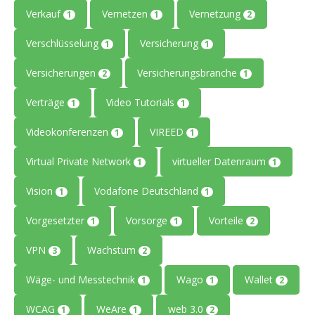
Verkauf
Vernetzen
Vernetzung
1
1
2
Verschlüsselung
Versicherung
1
1
Versicherungen
Versicherungsbranche
2
1
Verträge
Video Tutorials
1
1
Videokonferenzen
VIREED
1
1
Virtual Private Network
virtueller Datenraum
1
1
Vision
Vodafone Deutschland
1
1
Vorgesetzter
Vorsorge
Vorteile
1
1
2
VPN
Wachstum
3
2
Wäge- und Messtechnik
Wago
Wallet
1
1
2
WCAG
WeAre
web 3.0
1
1
2