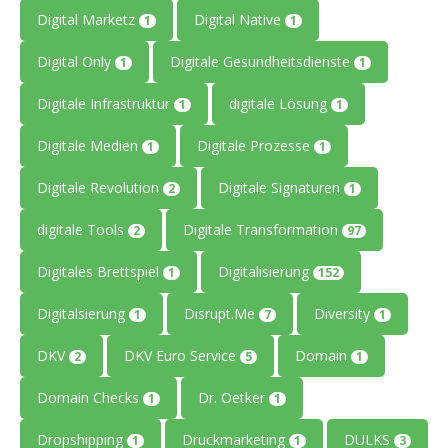
Digital Marketz
Digital Native
1
1
Digital Only
Digitale Gesundheitsdienste
1
1
Digitale Infrastruktur
digitale Lösung
1
1
Digitale Medien
Digitale Prozesse
1
1
Digitale Revolution
Digitale Signaturen
2
1
digitale Tools
Digitale Transformation
2
97
Digitales Brettspiel
Digitalisierung
1
152
Digitalsierung
Disrupt.Me
Diversity
1
7
1
DKV
DKV Euro Service
Domain
2
5
1
Domain Checks
Dr. Oetker
1
1
Dropshipping
Druckmarketing
DULKS
1
1
3