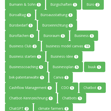
Bumann & Sohn
Bürgschaften
Büro
1
1
2
Büroalltag
Büroausstattung
1
1
Bürobedarf
Büroeinrichtung
1
1
Büroflächen
Büroraum
Business
1
1
1
Business Club
business model canvas
2
10
Business starten
Business-Idee
1
1
Businesscoaching
Businessplan
buuk
1
5
1
bvk-patentanwälte
Canva
1
1
Cashflow Management
CDO
Chatbot
1
1
1
Chatbot-Kennzeichnung
Chatbots
1
1
ChatGPT
climate farmers
3
1