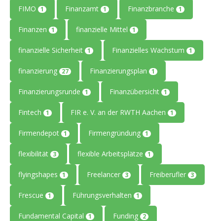
FIMO
Finanzamt
Finanzbranche
1
1
1
Finanzen
finanzielle Mittel
1
1
finanzielle Sicherheit
Finanzielles Wachstum
1
1
finanzierung
Finanzierungsplan
27
1
Finanzierungsrunde
Finanzübersicht
1
1
Fintech
FIR e. V. an der RWTH Aachen
1
1
Firmendepot
Firmengründung
1
1
flexibilität
flexible Arbeitsplätze
3
1
flyingshapes
Freelancer
Freiberufler
1
3
3
Frescue
Führungsverhalten
1
1
Fundamental Capital
Funding
1
2