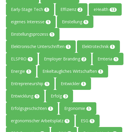
Early-Stage Tech
Effizienz
eHealth
1
2
13
eigenes Interesse
Einstellung
1
1
Einstellungsprozess
1
Elektronische Unterschriften
Elektrotechnik
1
1
ELSPRO
Employer Branding
Emteria
1
2
1
Energie
Enkeltaugliches Wirtschaften
1
1
Entrepreneurship
Entwickler
1
1
Entwicklung
Erfolg
1
3
Erfolgsgeschichten
Ergonomie
1
1
ergonomischer Arbeitsplatz
ESG
1
1