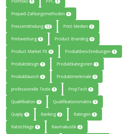
Portfolio
PPC
1
1
Prepaid-Zahlungsmethoden
1
Pressemitteilung
Print-Medien
12
1
Printwerbung
Product Branding
1
1
Product Market Fit
Produktbeschreibungen
1
1
Produktdesign
Produktkategorien
1
1
Produktlaunch
Produktmerkmale
1
1
professionelle Texte
PropTech
1
1
Qualifikation
Qualifikationsmatrix
1
1
Quiply
Ranking
Ratingen
1
2
1
Ratstchläge
Raumakustik
1
2