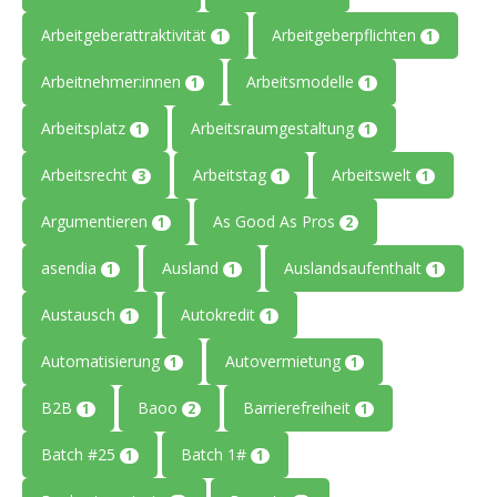
Arbeitgeberattraktivität
Arbeitgeberpflichten
1
1
Arbeitnehmer:innen
Arbeitsmodelle
1
1
Arbeitsplatz
Arbeitsraumgestaltung
1
1
Arbeitsrecht
Arbeitstag
Arbeitswelt
3
1
1
Argumentieren
As Good As Pros
1
2
asendia
Ausland
Auslandsaufenthalt
1
1
1
Austausch
Autokredit
1
1
Automatisierung
Autovermietung
1
1
B2B
Baoo
Barrierefreiheit
1
2
1
Batch #25
Batch 1#
1
1