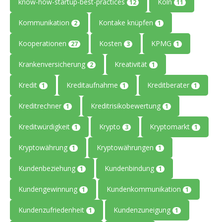
know-how-startup-best-practices
Köln
12
11
Kommunikation
Kontake knüpfen
2
1
Kooperationen
Kosten
KPMG
27
3
1
Krankenversicherung
Kreativität
2
1
Kredit
Kreditaufnahme
Kreditberater
1
1
1
Kreditrechner
Kreditrisikobewertung
1
1
Kreditwürdigkeit
Krypto
Kryptomarkt
1
3
1
Kryptowährung
Kryptowährungen
1
1
Kundenbeziehung
Kundenbindung
1
1
Kundengewinnung
Kundenkommunikation
1
1
Kundenzufriedenheit
Kundenzuneigung
1
1