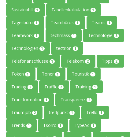
Sustainabill
Tabellenkalkulation
1
1
Tagesbüro
Teambüros
Teams
1
1
1
Teamwork
techmass
Technologie
1
1
3
Technologien
tectrion
1
1
Telefonanschlüsse
Telekom
Tipps
1
2
2
Token
Toner
Touristik
1
1
1
Trading
Traffic
Training
2
2
1
Transformation
Transparenz
1
2
Traumjob
treffpunkt
Trello
2
1
1
Trends
Tsorro
TypeAd
1
1
1