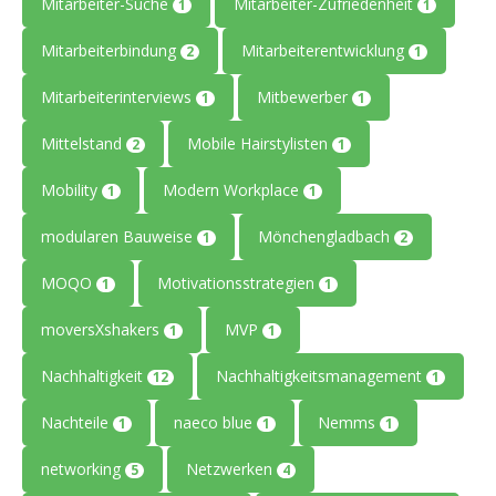
Mitarbeiter-Suche
Mitarbeiter-Zufriedenheit
1
1
Mitarbeiterbindung
Mitarbeiterentwicklung
2
1
Mitarbeiterinterviews
Mitbewerber
1
1
Mittelstand
Mobile Hairstylisten
2
1
Mobility
Modern Workplace
1
1
modularen Bauweise
Mönchengladbach
1
2
MOQO
Motivationsstrategien
1
1
moversXshakers
MVP
1
1
Nachhaltigkeit
Nachhaltigkeitsmanagement
12
1
Nachteile
naeco blue
Nemms
1
1
1
networking
Netzwerken
5
4