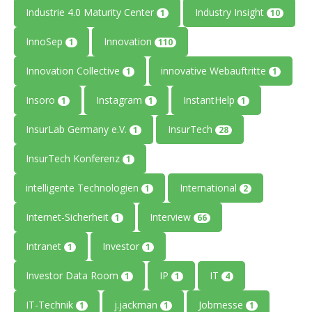
Industrie 4.0 Maturity Center
Industry Insight
1
10
InnoSep
Innovation
1
110
Innovation Collective
innovative Webauftritte
1
1
Insoro
Instagram
InstantHelp
1
1
1
InsurLab Germany e.V.
InsurTech
1
28
InsurTech Konferenz
1
intelligente Technologien
International
1
2
Internet-Sicherheit
Interview
1
66
Intranet
Investor
1
1
Investor Data Room
IP
IT
1
1
4
IT-Technik
j.jackman
Jobmesse
1
1
1