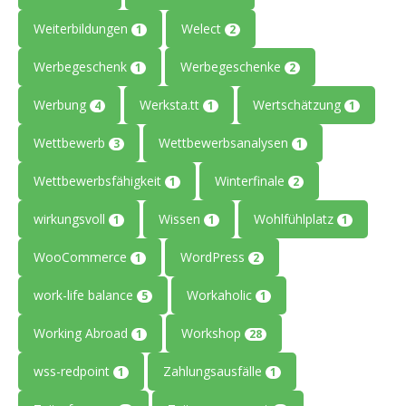
Weiterbildungen
Welect
1
2
Werbegeschenk
Werbegeschenke
1
2
Werbung
Werksta.tt
Wertschätzung
4
1
1
Wettbewerb
Wettbewerbsanalysen
3
1
Wettbewerbsfähigkeit
Winterfinale
1
2
wirkungsvoll
Wissen
Wohlfühlplatz
1
1
1
WooCommerce
WordPress
1
2
work-life balance
Workaholic
5
1
Working Abroad
Workshop
1
28
wss-redpoint
Zahlungsausfälle
1
1