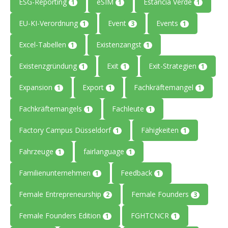
ESG-Reporting
eSIM
Estancia Verde
1
1
1
EU-KI-Verordnung
Event
Events
1
3
1
Excel-Tabellen
Existenzangst
1
1
Existenzgründung
Exit
Exit-Strategien
1
1
1
Expansion
Export
Fachkräftemangel
1
1
1
Fachkräftemangels
Fachleute
1
1
Factory Campus Düsseldorf
Fähigkeiten
1
1
Fahrzeuge
fairlanguage
1
1
Familienunternehmen
Feedback
1
1
Female Entrepreneurship
Female Founders
2
3
Female Founders Edition
FGHTCNCR
1
1