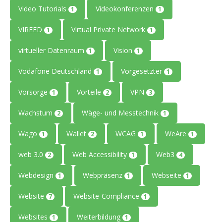
Video Tutorials
Videokonferenzen
1
1
VIREED
Virtual Private Network
1
1
virtueller Datenraum
Vision
1
1
Vodafone Deutschland
Vorgesetzter
1
1
Vorsorge
Vorteile
VPN
1
2
3
Wachstum
Wäge- und Messtechnik
2
1
Wago
Wallet
WCAG
WeAre
1
2
1
1
web 3.0
Web Accessibility
Web3
2
1
4
Webdesign
Webpräsenz
Webseite
1
1
1
Website
Website-Compliance
7
1
Websites
Weiterbildung
1
1