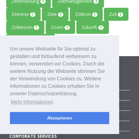
Zeiterfassung
Zeitmanagement
1
2
Zeitreise
Ziele
Zolitron
Zoll
1
1
1
1
Zollwissen
Zoom
Zukunft
1
1
1
Zulieferbetriebe
1
Um unsere Webseite für Sie optimal zu
gestalten und fortlaufend verbessern zu
Kategorien
können, verwenden wir Cookies. Durch die
weitere Nutzung der Webseite stimmen Sie
der Verwendung von Cookies zu. Weitere
ALLE BLOGBEITRÄGE
Informationen zu Cookies erhalten Sie in
unserer Datenschutzerklärung.
ERFOLGSGESCHICHTEN
Mehr Informationen
ACCELERATOR
SUCCESS STORIES
Akzeptieren
COMMUNITY
CORPORATE SERVICES