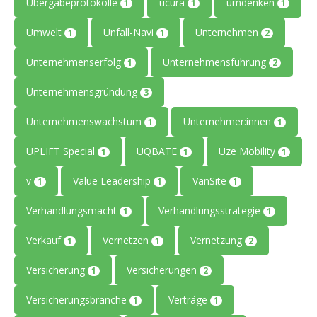
Übergabeprotokolle
ucura
umdenken
1
1
1
Umwelt
Unfall-Navi
Unternehmen
1
1
2
Unternehmenserfolg
Unternehmensführung
1
2
Unternehmensgründung
3
Unternehmenswachstum
Unternehmer:innen
1
1
UPLIFT Special
UQBATE
Uze Mobility
1
1
1
v
Value Leadership
VanSite
1
1
1
Verhandlungsmacht
Verhandlungsstrategie
1
1
Verkauf
Vernetzen
Vernetzung
1
1
2
Versicherung
Versicherungen
1
2
Versicherungsbranche
Verträge
1
1