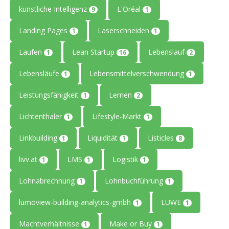
künstliche Intelligenz
L'Oréal
9
1
Landing Pages
Laserschneiden
1
1
Laufen
Lean Startup
Lebenslauf
1
16
2
Lebensläufe
Lebensmittelverschwendung
1
1
Leistungsfähigkeit
Lernen
1
2
Lichtenthaler
Lifestyle-Markt
1
1
Linkbuilding
Liquidität
Listicles
1
1
8
livv.at
LMS
Logistik
1
1
1
Lohnabrechnung
Lohnbuchführung
1
1
lumoview-building-analytics-gmbh
LUWE
1
1
Machtverhältnisse
Make or Buy
1
1