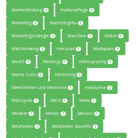
Markenbindung
markenpflege
1
1
Marketing
MarketingMix
5
1
Marketingstrategie
Maschine
Match
2
1
1
Matchmaking
mecorad
Mediapark
2
1
1
Meet5
Meetings
mehrsprachig
1
1
1
Meme Coins
Mentoring
1
1
Mentorinnen und Mentoren
metaverse
1
2
Metropole
MiCA
Miele
1
1
1
Mindset
Minten
Mission
1
1
1
Mitarbeiter
Mitarbeiter-Benefits
4
1