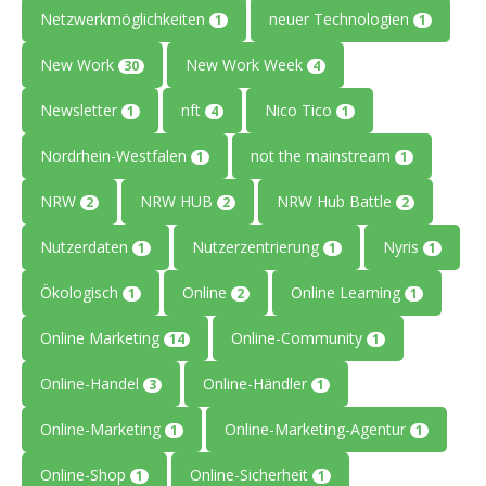
Netzwerkmöglichkeiten
neuer Technologien
1
1
New Work
New Work Week
30
4
Newsletter
nft
Nico Tico
1
4
1
Nordrhein-Westfalen
not the mainstream
1
1
NRW
NRW HUB
NRW Hub Battle
2
2
2
Nutzerdaten
Nutzerzentrierung
Nyris
1
1
1
Ökologisch
Online
Online Learning
1
2
1
Online Marketing
Online-Community
14
1
Online-Handel
Online-Händler
3
1
Online-Marketing
Online-Marketing-Agentur
1
1
Online-Shop
Online-Sicherheit
1
1