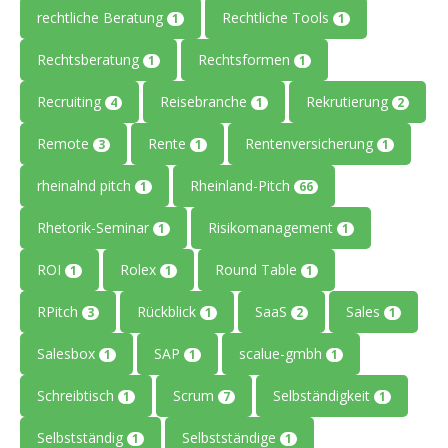
rechtliche Beratung
Rechtliche Tools
1
1
Rechtsberatung
Rechtsformen
1
1
Recruiting
Reisebranche
Rekrutierung
4
1
2
Remote
Rente
Rentenversicherung
3
1
1
rheinalnd pitch
Rheinland-Pitch
1
66
Rhetorik-Seminar
Risikomanagement
1
1
ROI
Rolex
Round Table
1
1
1
RPitch
Rückblick
SaaS
Sales
3
1
2
1
Salesbox
SAP
scalue-gmbh
1
1
1
Schreibtisch
Scrum
Selbständigkeit
1
7
1
Selbstständig
Selbstständige
1
1