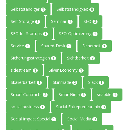
Selbstständiger
Selbstständigkeit
1
6
Self-Storage
Seminar
SEO
1
1
8
SEO für Startups
SEO-Optimierung
1
1
Service
Shared-Desk
Sicherheit
1
1
1
Sicherungsstrategien
Sichtbarkeit
1
2
sidestream
Silver Economy
1
1
Skalierbarkeit
Skinmade
Slack
1
2
1
Smart Contracts
SmartNinja
snabble
2
6
1
social business
Social Entrepreneurship
1
3
Social Impact Special
Social Media
1
3