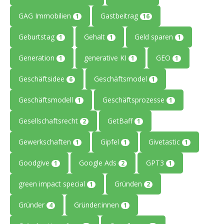
GAG Immobilien
Gastbeitrag
1
16
Geburtstag
Gehalt
Geld sparen
1
1
1
Generation
generative KI
GEO
1
1
1
Geschäftsidee
Geschäftsmodel
6
1
Geschäftsmodell
Geschäftsprozesse
1
1
Gesellschaftsrecht
GetBaff
2
1
Gewerkschaften
Gipfel
Givetastic
1
1
1
Goodgive
Google Ads
GPT3
1
2
1
green impact special
Gründen
1
2
Gründer
Gründer:innen
4
1