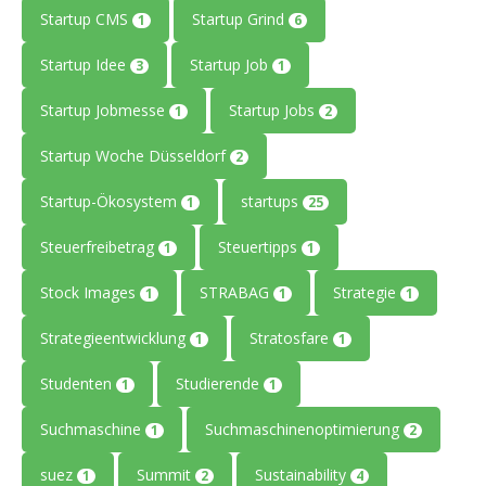
Startup CMS
Startup Grind
1
6
Startup Idee
Startup Job
3
1
Startup Jobmesse
Startup Jobs
1
2
Startup Woche Düsseldorf
2
Startup-Ökosystem
startups
1
25
Steuerfreibetrag
Steuertipps
1
1
Stock Images
STRABAG
Strategie
1
1
1
Strategieentwicklung
Stratosfare
1
1
Studenten
Studierende
1
1
Suchmaschine
Suchmaschinenoptimierung
1
2
suez
Summit
Sustainability
1
2
4