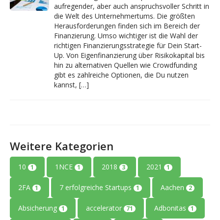
aufregender, aber auch anspruchsvoller Schritt in
die Welt des Unternehmertums. Die größten
Herausforderungen finden sich im Bereich der
Finanzierung. Umso wichtiger ist die Wahl der
richtigen Finanzierungsstrategie für Dein Start-
Up. Von Eigenfinanzierung über Risikokapital bis
hin zu alternativen Quellen wie Crowdfunding
gibt es zahlreiche Optionen, die Du nutzen
kannst, […]
Weitere Kategorien
10
1NCE
2018
2021
1
1
3
1
2FA
7 erfolgreiche Startups
Aachen
1
1
2
Absicherung
accelerator
Adbonitas
1
71
1