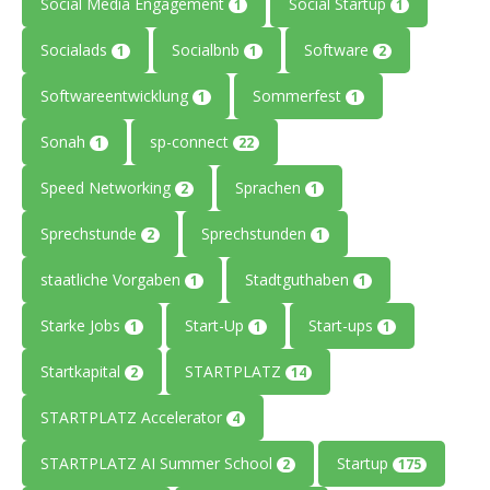
Social Media Engagement
Social Startup
1
1
Socialads
Socialbnb
Software
1
1
2
Softwareentwicklung
Sommerfest
1
1
Sonah
sp-connect
1
22
Speed Networking
Sprachen
2
1
Sprechstunde
Sprechstunden
2
1
staatliche Vorgaben
Stadtguthaben
1
1
Starke Jobs
Start-Up
Start-ups
1
1
1
Startkapital
STARTPLATZ
2
14
STARTPLATZ Accelerator
4
STARTPLATZ AI Summer School
Startup
2
175