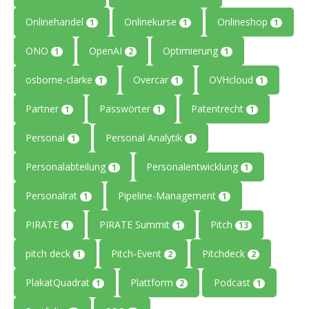
Onlinehandel
Onlinekurse
Onlineshop
1
1
1
ONO
OpenAI
Optimierung
1
2
1
osborne-clarke
Overcar
OVHcloud
1
1
1
Partner
Passwörter
Patentrecht
1
1
1
Personal
Personal Analytik
1
1
Personalabteilung
Personalentwicklung
1
1
Personalrat
Pipeline-Management
1
1
PIRATE
PIRATE Summit
Pitch
1
1
13
pitch deck
Pitch-Event
Pitchdeck
1
2
2
PlakatQuadrat
Plattform
Podcast
1
2
1