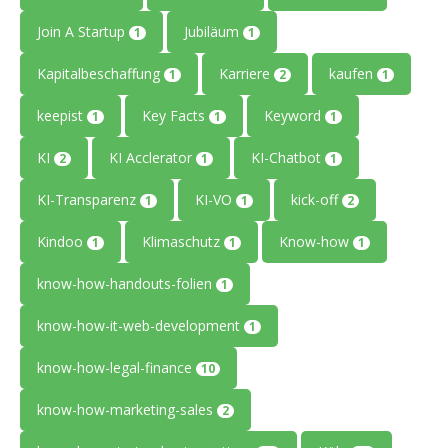
Join A Startup
Jubiläum
1
1
Kapitalbeschaffung
Karriere
kaufen
1
2
1
keepist
Key Facts
Keyword
1
1
1
KI
KI Acclerator
KI-Chatbot
2
1
1
KI-Transparenz
KI-VO
kick-off
1
1
2
Kindoo
Klimaschutz
Know-how
1
1
1
know-how-handouts-folien
1
know-how-it-web-development
1
know-how-legal-finance
10
know-how-marketing-sales
2