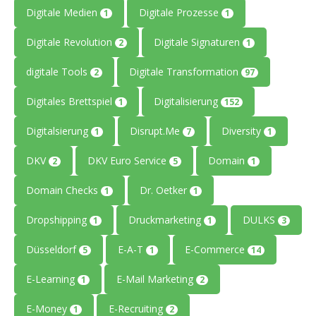
Digitale Medien
Digitale Prozesse
1
1
Digitale Revolution
Digitale Signaturen
2
1
digitale Tools
Digitale Transformation
2
97
Digitales Brettspiel
Digitalisierung
1
152
Digitalsierung
Disrupt.Me
Diversity
1
7
1
DKV
DKV Euro Service
Domain
2
5
1
Domain Checks
Dr. Oetker
1
1
Dropshipping
Druckmarketing
DULKS
1
1
3
Düsseldorf
E-A-T
E-Commerce
5
1
14
E-Learning
E-Mail Marketing
1
2
E-Money
E-Recruiting
1
2