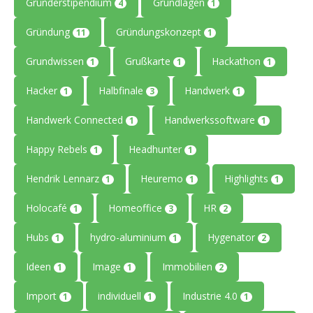
Gründerstipendium
Grundlagen
4
1
Gründung
Gründungskonzept
11
1
Grundwissen
Grußkarte
Hackathon
1
1
1
Hacker
Halbfinale
Handwerk
1
3
1
Handwerk Connected
Handwerkssoftware
1
1
Happy Rebels
Headhunter
1
1
Hendrik Lennarz
Heuremo
Highlights
1
1
1
Holocafé
Homeoffice
HR
1
3
2
Hubs
hydro-aluminium
Hygenator
1
1
2
Ideen
Image
Immobilien
1
1
2
Import
individuell
Industrie 4.0
1
1
1