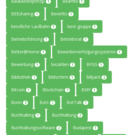
Baukastenprinzip
Beamte
1
1
BEEsharing
Benefits
1
1
berufliche Laufbahn
best-gruppe
1
1
Betriebsführung
Betriebsrat
1
1
Better@Home
Bewerberverfolgungssysteme
1
1
Bewerbung
bezahlen
BFSG
1
1
1
Bibliothek
Bildschirm
Billyard
1
1
2
Bitcoin
Blockchain
BMF
1
7
1
Bonn
Bots
BotTalk
3
1
1
Buchhalting
Buchhaltung
1
2
Buchhaltungssoftware
Budapest
2
1