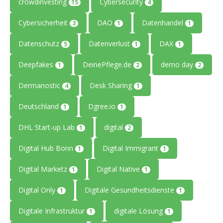
crowdinvesting
Cybersecurity
15
4
Cybersicherheit
DAO
Datenhandel
3
1
1
Datenschutz
Datenverlust
DAX
5
1
1
Deepfakes
DeinePflege.de
demo day
1
2
2
Dermanostic
Desk Sharing
4
1
Deutschland
Dgree.io
1
1
DHL Start-up Lab
digital
1
2
Digital Hub Bonn
Digital Immigrant
1
1
Digital Marketz
Digital Native
1
1
Digital Only
Digitale Gesundheitsdienste
1
1
Digitale Infrastruktur
digitale Lösung
1
1