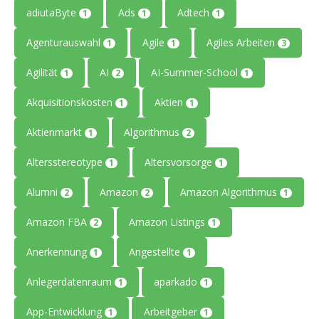
adiutaByte
Ads
Adtech
1
1
1
Agenturauswahl
Agile
Agiles Arbeiten
1
1
3
Agilität
AI
AI-Summer-School
1
2
1
Akquisitionskosten
Aktien
1
1
Aktienmarkt
Algorithmus
1
2
Altersstereotype
Altersvorsorge
1
1
Alumni
Amazon
Amazon Algorithmus
2
2
1
Amazon FBA
Amazon Listings
2
1
Anerkennung
Angestellte
1
1
Anlegerdatenraum
aparkado
1
1
App-Entwicklung
Arbeitgeber
1
1