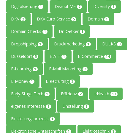
Digitalsierung
Disrupt.Me
Diversity
1
7
1
DKV
DKV Euro Service
Domain
2
5
1
Domain Checks
Dr. Oetker
1
1
Dropshipping
Druckmarketing
DULKS
1
1
3
Düsseldorf
E-A-T
E-Commerce
5
1
14
E-Learning
E-Mail Marketing
1
2
E-Money
E-Recruiting
1
2
Early-Stage Tech
Effizienz
eHealth
1
2
13
eigenes Interesse
Einstellung
1
1
Einstellungsprozess
1
Elektronische Unterschriften
Elektrotechnik
1
1