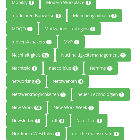
Mobility
Modern Workplace
1
1
modularen Bauweise
Mönchengladbach
1
2
MOQO
Motivationsstrategien
1
1
moversXshakers
MVP
1
1
Nachhaltigkeit
Nachhaltigkeitsmanagement
12
1
Nachteile
naeco blue
Nemms
1
1
1
networking
Netzwerken
5
4
Netzwerkmöglichkeiten
neuer Technologien
1
1
New Work
New Work Week
30
4
Newsletter
nft
Nico Tico
1
4
1
Nordrhein-Westfalen
not the mainstream
1
1