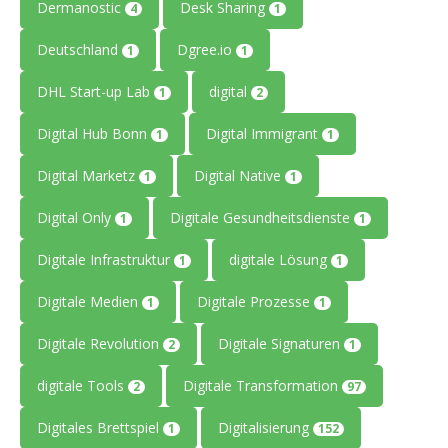
Dermanostic
Desk Sharing
4
1
Deutschland
Dgree.io
1
1
DHL Start-up Lab
digital
1
2
Digital Hub Bonn
Digital Immigrant
1
1
Digital Marketz
Digital Native
1
1
Digital Only
Digitale Gesundheitsdienste
1
1
Digitale Infrastruktur
digitale Lösung
1
1
Digitale Medien
Digitale Prozesse
1
1
Digitale Revolution
Digitale Signaturen
2
1
digitale Tools
Digitale Transformation
2
97
Digitales Brettspiel
Digitalisierung
1
152