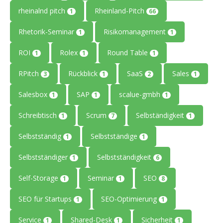
rheinalnd pitch
Rheinland-Pitch
1
66
Rhetorik-Seminar
Risikomanagement
1
1
ROI
Rolex
Round Table
1
1
1
RPitch
Rückblick
SaaS
Sales
3
1
2
1
Salesbox
SAP
scalue-gmbh
1
1
1
Schreibtisch
Scrum
Selbständigkeit
1
7
1
Selbstständig
Selbstständige
1
1
Selbstständiger
Selbstständigkeit
1
6
Self-Storage
Seminar
SEO
1
1
8
SEO für Startups
SEO-Optimierung
1
1
Service
Shared-Desk
Sicherheit
1
1
1