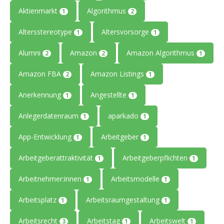
Aktienmarkt
Algorithmus
1
2
Altersstereotype
Altersvorsorge
1
1
Alumni
Amazon
Amazon Algorithmus
2
2
1
Amazon FBA
Amazon Listings
2
1
Anerkennung
Angestellte
1
1
Anlegerdatenraum
aparkado
1
1
App-Entwicklung
Arbeitgeber
1
1
Arbeitgeberattraktivität
Arbeitgeberpflichten
1
1
Arbeitnehmer:innen
Arbeitsmodelle
1
1
Arbeitsplatz
Arbeitsraumgestaltung
1
1
Arbeitsrecht
Arbeitstag
Arbeitswelt
3
1
1