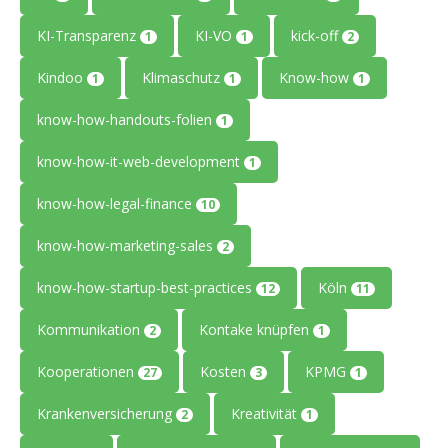
KI-Transparenz
KI-VO
kick-off
1
1
2
Kindoo
Klimaschutz
Know-how
1
1
1
know-how-handouts-folien
1
know-how-it-web-development
1
know-how-legal-finance
10
know-how-marketing-sales
2
know-how-startup-best-practices
Köln
12
11
Kommunikation
Kontake knüpfen
2
1
Kooperationen
Kosten
KPMG
27
3
1
Krankenversicherung
Kreativität
2
1