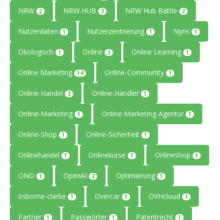
NRW
NRW HUB
NRW Hub Battle
2
2
2
Nutzerdaten
Nutzerzentrierung
Nyris
1
1
1
Ökologisch
Online
Online Learning
1
2
1
Online Marketing
Online-Community
14
1
Online-Handel
Online-Händler
3
1
Online-Marketing
Online-Marketing-Agentur
1
1
Online-Shop
Online-Sicherheit
1
1
Onlinehandel
Onlinekurse
Onlineshop
1
1
1
ONO
OpenAI
Optimierung
1
2
1
osborne-clarke
Overcar
OVHcloud
1
1
1
Partner
Passwörter
Patentrecht
1
1
1