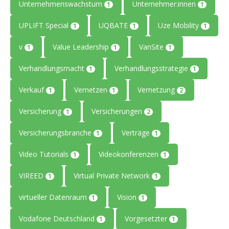
Unternehmenswachstum
Unternehmer:innen
1
1
UPLIFT Special
UQBATE
Uze Mobility
1
1
1
v
Value Leadership
VanSite
1
1
1
Verhandlungsmacht
Verhandlungsstrategie
1
1
Verkauf
Vernetzen
Vernetzung
1
1
2
Versicherung
Versicherungen
1
2
Versicherungsbranche
Verträge
1
1
Video Tutorials
Videokonferenzen
1
1
VIREED
Virtual Private Network
1
1
virtueller Datenraum
Vision
1
1
Vodafone Deutschland
Vorgesetzter
1
1