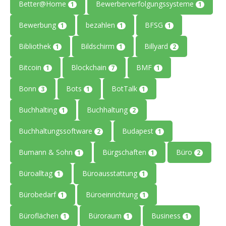
Better@Home
Bewerberverfolgungssysteme
1
1
Bewerbung
bezahlen
BFSG
1
1
1
Bibliothek
Bildschirm
Billyard
1
1
2
Bitcoin
Blockchain
BMF
1
7
1
Bonn
Bots
BotTalk
3
1
1
Buchhalting
Buchhaltung
1
2
Buchhaltungssoftware
Budapest
2
1
Bumann & Sohn
Bürgschaften
Büro
1
1
2
Büroalltag
Büroausstattung
1
1
Bürobedarf
Büroeinrichtung
1
1
Büroflächen
Büroraum
Business
1
1
1