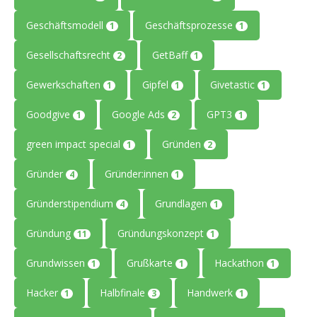
Geschäftsmodell
Geschäftsprozesse
1
1
Gesellschaftsrecht
GetBaff
2
1
Gewerkschaften
Gipfel
Givetastic
1
1
1
Goodgive
Google Ads
GPT3
1
2
1
green impact special
Gründen
1
2
Gründer
Gründer:innen
4
1
Gründerstipendium
Grundlagen
4
1
Gründung
Gründungskonzept
11
1
Grundwissen
Grußkarte
Hackathon
1
1
1
Hacker
Halbfinale
Handwerk
1
3
1