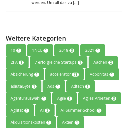
werden. Um all das zu […]
Weitere Kategorien
10
1NCE
2018
2021
1
1
3
1
2FA
7 erfolgreiche Startups
Aachen
1
1
2
Absicherung
accelerator
Adbonitas
1
71
1
adiutaByte
Ads
Adtech
1
1
1
Agenturauswahl
Agile
Agiles Arbeiten
1
1
3
Agilität
AI
AI-Summer-School
1
2
1
Akquisitionskosten
Aktien
1
1