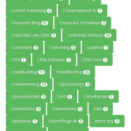
content marketing
Conversational AI
2
1
Corporate Blog
Corporate Innovation
55
2
Corporate Law Clinic
Corporate Services
1
39
Corporates
Coworking
cozama
3
8
1
CRM
CRM-Software
CRM-Tool
1
1
1
crowdbuilding
crowdfunding
11
26
crowdinvesting
Cybersecurity
15
4
Cybersicherheit
DAO
Datenhandel
3
1
1
Datenschutz
Datenverlust
DAX
5
1
1
Deepfakes
DeinePflege.de
demo day
1
2
2