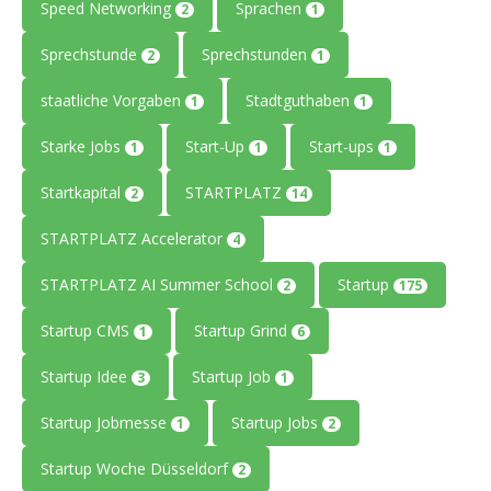
Speed Networking
Sprachen
2
1
Sprechstunde
Sprechstunden
2
1
staatliche Vorgaben
Stadtguthaben
1
1
Starke Jobs
Start-Up
Start-ups
1
1
1
Startkapital
STARTPLATZ
2
14
STARTPLATZ Accelerator
4
STARTPLATZ AI Summer School
Startup
2
175
Startup CMS
Startup Grind
1
6
Startup Idee
Startup Job
3
1
Startup Jobmesse
Startup Jobs
1
2
Startup Woche Düsseldorf
2