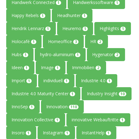
Handwerk Connected
Handwerkssoftware
1
1
Happy Rebels
Headhunter
1
1
Hendrik Lennarz
Heuremo
Highlights
1
1
1
Holocafé
Homeoffice
HR
1
3
2
Hubs
hydro-aluminium
Hygenator
1
1
2
Ideen
Image
Immobilien
1
1
2
Import
individuell
Industrie 4.0
1
1
1
Industrie 4.0 Maturity Center
Industry Insight
1
10
InnoSep
Innovation
1
110
Innovation Collective
innovative Webauftritte
1
1
Insoro
Instagram
InstantHelp
1
1
1