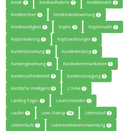
Kredit
Kreditaufnahme
Kreditberater
1
1
1
Kreditrechner
Kreditrisikobewertung
1
1
Kreditwürdigkeit
Krypto
Kryptomarkt
1
3
1
Kryptowährung
Kryptowährungen
1
1
Kundenbeziehung
Kundenbindung
1
1
Kundengewinnung
Kundenkommunikation
1
1
Kundenzufriedenheit
Kundenzuneigung
1
1
künstliche Intelligenz
L'Oréal
9
1
Landing Pages
Laserschneiden
1
1
Laufen
Lean Startup
Lebenslauf
1
16
2
Lebensläufe
Lebensmittelverschwendung
1
1