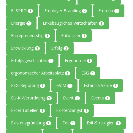
ELSPRO
Employer Branding
Emteria
1
2
1
Energie
Enkeltaugliches Wirtschaften
1
1
Entrepreneurship
Entwickler
1
1
Entwicklung
Erfolg
1
3
Erfolgsgeschichten
Ergonomie
1
1
ergonomischer Arbeitsplatz
ESG
1
1
ESG-Reporting
eSIM
Estancia Verde
1
1
1
EU-KI-Verordnung
Event
Events
1
3
1
Excel-Tabellen
Existenzangst
1
1
Existenzgründung
Exit
Exit-Strategien
1
1
1