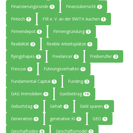
Finanzierungsrunde
Finanzübersicht
1
1
Fintech
FIR e. V. an der RWTH Aachen
1
1
Firmendepot
Firmengründung
1
1
flexibilität
flexible Arbeitsplätze
3
1
flyingshapes
Freelancer
Freiberufler
1
3
3
Frescue
Führungsverhalten
1
1
Fundamental Capital
Funding
1
2
GAG Immobilien
Gastbeitrag
1
16
Geburtstag
Gehalt
Geld sparen
1
1
1
Generation
generative KI
GEO
1
1
1
Geschäftsidee
Geschäftsmodel
6
1