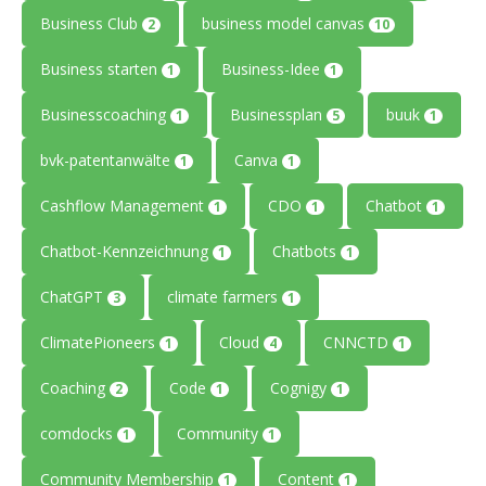
Business Club
business model canvas
2
10
Business starten
Business-Idee
1
1
Businesscoaching
Businessplan
buuk
1
5
1
bvk-patentanwälte
Canva
1
1
Cashflow Management
CDO
Chatbot
1
1
1
Chatbot-Kennzeichnung
Chatbots
1
1
ChatGPT
climate farmers
3
1
ClimatePioneers
Cloud
CNNCTD
1
4
1
Coaching
Code
Cognigy
2
1
1
comdocks
Community
1
1
Community Membership
Content
1
1