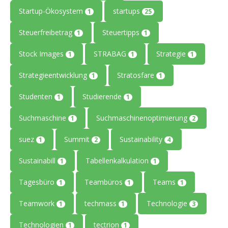
Startup-Ökosystem
startups
1
25
Steuerfreibetrag
Steuertipps
1
1
Stock Images
STRABAG
Strategie
1
1
1
Strategieentwicklung
Stratosfare
1
1
Studenten
Studierende
1
1
Suchmaschine
Suchmaschinenoptimierung
1
2
suez
Summit
Sustainability
1
2
4
Sustainabill
Tabellenkalkulation
1
1
Tagesbüro
Teambüros
Teams
1
1
1
Teamwork
techmass
Technologie
1
1
3
Technologien
tectrion
1
1