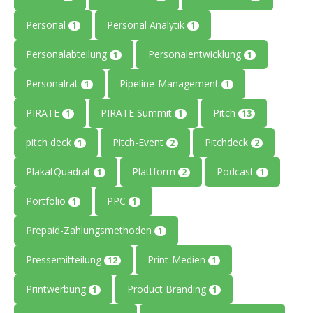
Personal
Personal Analytik
1
1
Personalabteilung
Personalentwicklung
1
1
Personalrat
Pipeline-Management
1
1
PIRATE
PIRATE Summit
Pitch
1
1
13
pitch deck
Pitch-Event
Pitchdeck
1
2
2
PlakatQuadrat
Plattform
Podcast
1
2
1
Portfolio
PPC
1
1
Prepaid-Zahlungsmethoden
1
Pressemitteilung
Print-Medien
12
1
Printwerbung
Product Branding
1
1