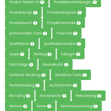
Product Market Fit
Produktbeschreibungen
1
1
Produktdesign
Produktkategorien
1
1
Produktlaunch
Produktmerkmale
1
1
professionelle Texte
PropTech
1
1
Qualifikation
Qualifikationsmatrix
1
1
Quiply
Ranking
Ratingen
1
2
1
Ratstchläge
Raumakustik
1
2
rechtliche Beratung
Rechtliche Tools
1
1
Rechtsberatung
Rechtsformen
1
1
Recruiting
Reisebranche
Rekrutierung
4
1
2
Remote
Rente
Rentenversicherung
3
1
1