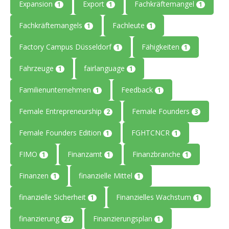
Expansion
Export
Fachkräftemangel
1
1
1
Fachkräftemangels
Fachleute
1
1
Factory Campus Düsseldorf
Fähigkeiten
1
1
Fahrzeuge
fairlanguage
1
1
Familienunternehmen
Feedback
1
1
Female Entrepreneurship
Female Founders
2
3
Female Founders Edition
FGHTCNCR
1
1
FIMO
Finanzamt
Finanzbranche
1
1
1
Finanzen
finanzielle Mittel
1
1
finanzielle Sicherheit
Finanzielles Wachstum
1
1
finanzierung
Finanzierungsplan
27
1