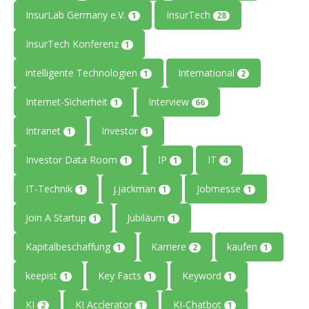
InsurLab Germany e.V.
InsurTech
1
28
InsurTech Konferenz
1
intelligente Technologien
International
1
2
Internet-Sicherheit
Interview
1
66
Intranet
Investor
1
1
Investor Data Room
IP
IT
1
1
4
IT-Technik
j.jackman
Jobmesse
1
1
1
Join A Startup
Jubiläum
1
1
Kapitalbeschaffung
Karriere
kaufen
1
2
1
keepist
Key Facts
Keyword
1
1
1
KI
KI Acclerator
KI-Chatbot
2
1
1