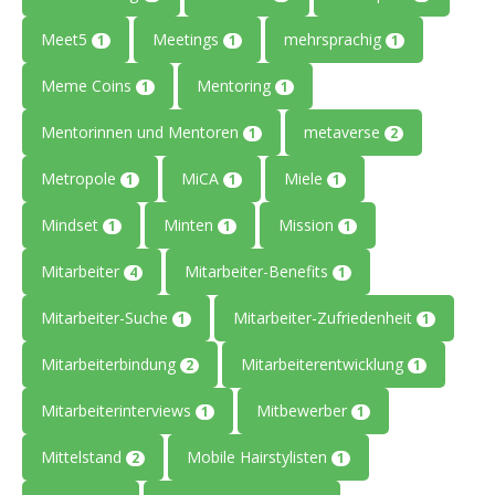
Meet5
Meetings
mehrsprachig
1
1
1
Meme Coins
Mentoring
1
1
Mentorinnen und Mentoren
metaverse
1
2
Metropole
MiCA
Miele
1
1
1
Mindset
Minten
Mission
1
1
1
Mitarbeiter
Mitarbeiter-Benefits
4
1
Mitarbeiter-Suche
Mitarbeiter-Zufriedenheit
1
1
Mitarbeiterbindung
Mitarbeiterentwicklung
2
1
Mitarbeiterinterviews
Mitbewerber
1
1
Mittelstand
Mobile Hairstylisten
2
1