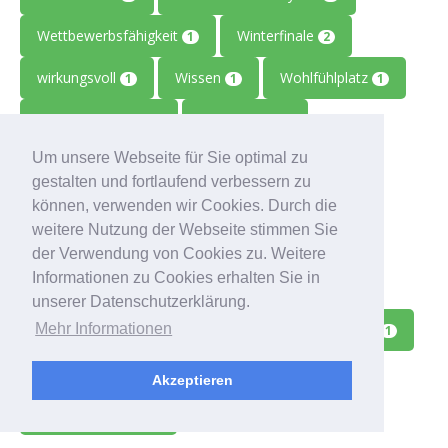
Wettbewerbsfähigkeit
Winterfinale
1
2
wirkungsvoll
Wissen
Wohlfühlplatz
1
1
1
WooCommerce
WordPress
1
2
Um unsere Webseite für Sie optimal zu
work-life balance
Workaholic
5
1
gestalten und fortlaufend verbessern zu
Working Abroad
Workshop
1
28
können, verwenden wir Cookies. Durch die
weitere Nutzung der Webseite stimmen Sie
wss-redpoint
Zahlungsausfälle
1
1
der Verwendung von Cookies zu. Weitere
Informationen zu Cookies erhalten Sie in
Zeiterfassung
Zeitmanagement
1
2
unserer Datenschutzerklärung.
Zeitreise
Ziele
Zolitron
Zoll
Mehr Informationen
1
1
1
1
Zollwissen
Zoom
Zukunft
1
1
1
Akzeptieren
Zulieferbetriebe
1