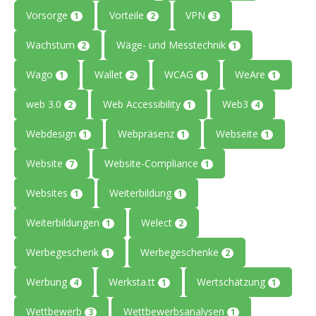
Vorsorge
Vorteile
VPN
1
2
3
Wachstum
Wäge- und Messtechnik
2
1
Wago
Wallet
WCAG
WeAre
1
2
1
1
web 3.0
Web Accessibility
Web3
2
1
4
Webdesign
Webpräsenz
Webseite
1
1
1
Website
Website-Compliance
7
1
Websites
Weiterbildung
1
1
Weiterbildungen
Welect
1
2
Werbegeschenk
Werbegeschenke
1
2
Werbung
Werksta.tt
Wertschätzung
4
1
1
Wettbewerb
Wettbewerbsanalysen
3
1