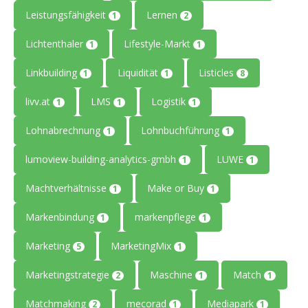
Leistungsfähigkeit
Lernen
1
2
Lichtenthaler
Lifestyle-Markt
1
1
Linkbuilding
Liquidität
Listicles
1
1
8
livv.at
LMS
Logistik
1
1
1
Lohnabrechnung
Lohnbuchführung
1
1
lumoview-building-analytics-gmbh
LUWE
1
1
Machtverhältnisse
Make or Buy
1
1
Markenbindung
markenpflege
1
1
Marketing
MarketingMix
5
1
Marketingstrategie
Maschine
Match
2
1
1
Matchmaking
mecorad
Mediapark
2
1
1