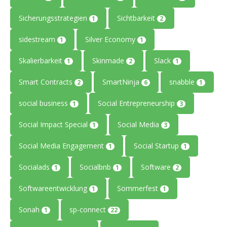
Sicherungsstrategien
Sichtbarkeit
1
2
sidestream
Silver Economy
1
1
Skalierbarkeit
Skinmade
Slack
1
2
1
Smart Contracts
SmartNinja
snabble
2
6
1
social business
Social Entrepreneurship
1
3
Social Impact Special
Social Media
1
3
Social Media Engagement
Social Startup
1
1
Socialads
Socialbnb
Software
1
1
2
Softwareentwicklung
Sommerfest
1
1
Sonah
sp-connect
1
22