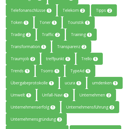
Telefonanschlüsse
Telekom
Tipps
1
2
2
Token
Toner
Touristik
1
1
1
Trading
Traffic
Training
2
2
1
Transformation
Transparenz
1
2
Traumjob
treffpunkt
Trello
2
1
1
Trends
Tsorro
TypeAd
1
1
1
Übergabeprotokolle
ucura
umdenken
1
1
1
Umwelt
Unfall-Navi
Unternehmen
1
1
2
Unternehmenserfolg
Unternehmensführung
1
2
Unternehmensgründung
3