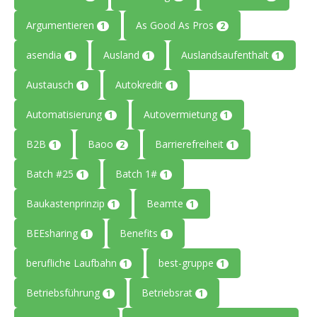
Argumentieren
As Good As Pros
1
2
asendia
Ausland
Auslandsaufenthalt
1
1
1
Austausch
Autokredit
1
1
Automatisierung
Autovermietung
1
1
B2B
Baoo
Barrierefreiheit
1
2
1
Batch #25
Batch 1#
1
1
Baukastenprinzip
Beamte
1
1
BEEsharing
Benefits
1
1
berufliche Laufbahn
best-gruppe
1
1
Betriebsführung
Betriebsrat
1
1